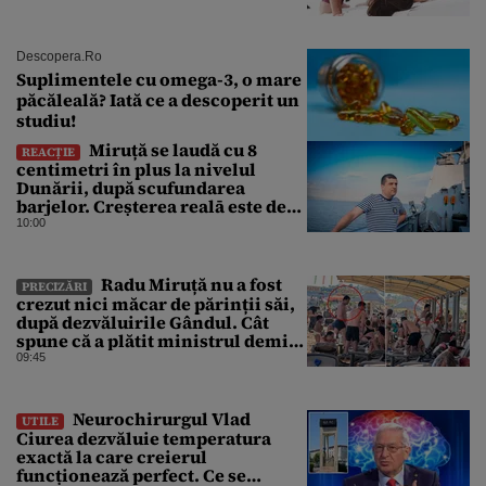
Descopera.ro
Suplimentele cu omega-3, o mare
păcăleală? Iată ce a descoperit un
studiu!
Miruță se laudă cu 8
REACȚIE
centimetri în plus la nivelul
Dunării, după scufundarea
barjelor. Creșterea realā este de
doar 4 centimetri
10:00
Radu Miruță nu a fost
PRECIZĂRI
crezut nici măcar de părinții săi,
după dezvăluirile Gândul. Cât
spune că a plătit ministrul demis
pentru vacanța la 5 stele în Turcia
09:45
Neurochirurgul Vlad
UTILE
Ciurea dezvăluie temperatura
exactă la care creierul
funcționează perfect. Ce se