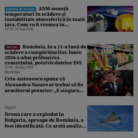
ANM anunță
Gândul de Vreme
temperaturi în scădere și
instabilitate atmosferică în toată
țara. Cum va fi vremea în
București și când vin vijeliile
10:15, 07 Aug 2026
România, în a 11-a lună de
SOCIAL
scădere a cumpărăturilor. Iunie
2026 a adus prăbușirea
comerțului, potrivit datelor INS
10:41, 06 Aug 2026
Mediafax
Crin Antonescu spune că
Alexandru Nazare ar trebui să fie
următorul premier: „E singura
soluție”
Digi24
Drona care a explodat în
Bulgaria, aproape de România, a
fost identificată. Ce arată analiza
preliminară a epavei