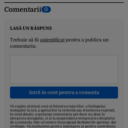
Comentarii
0
LASĂ UN RĂSPUNS
Trebuie să fii
autentificat
pentru a publica un
comentariu.
Intră în cont pentru a comenta
Vă rugăm să țineți cont că folosirea injuriilor, a limbajului
instigator la ură, a apelurilor la violență sau trimiterea repetată,
în mod abuziv, a aceluiași comentariu pot duce nu doar la
ștergerea mesajului, ci și la suspendarea temporară a dreptului
de a comenta. Site-ul nostru încurajează dezbaterile aprinse, dar
civilizate. Vă mulțumim pentru înțelegere și pentru contribuția