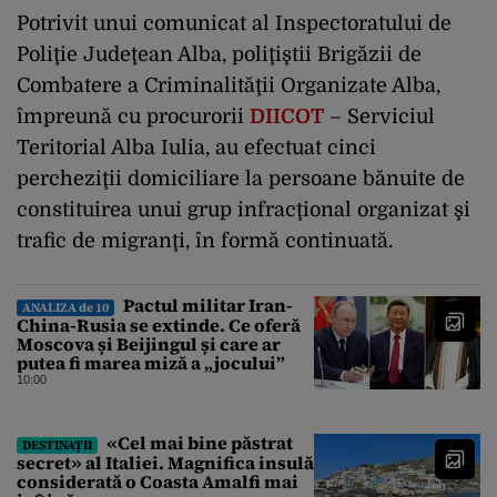
Potrivit unui comunicat al Inspectoratului de
Poliţie Judeţean Alba, poliţiştii Brigăzii de
Combatere a Criminalităţii Organizate Alba,
împreună cu procurorii
DIICOT
– Serviciul
Teritorial Alba Iulia, au efectuat cinci
percheziţii domiciliare la persoane bănuite de
constituirea unui grup infracţional organizat şi
trafic de migranţi, în formă continuată.
Pactul militar Iran-
ANALIZA de 10
China-Rusia se extinde. Ce oferă
Moscova și Beijingul și care ar
putea fi marea miză a „jocului”
10:00
«Cel mai bine păstrat
DESTINAȚII
secret» al Italiei. Magnifica insulă
considerată o Coasta Amalfi mai