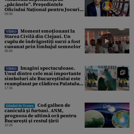
„păcănele”. Președintele
Oficiului Național pentru Jocuri
de Noroc propune o ordonanță de
09:00
urgență istorică și explică
procedura de autoexcludere
unică
Moment emoționant la
VIDEO
Starea Civilă din Clejani. Un
cuplu de îndrăgostiți surzi a fost
cununat prin limbajul semnelor
06:00
Imagini spectaculoase.
VIDEO
Unul dintre cele mai importante
simboluri ale Bucureștiului este
reamplasat pe clădirea Palatului
Universității
17:36
Cod galben de
Gândul de Vreme
caniculă și furtuni. ANM,
prognoza de ultimă oră pentru
București și restul țării
10:26