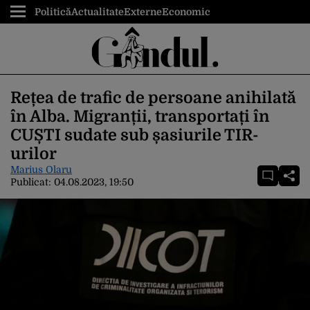
Politică
Actualitate
Externe
Economic
Rețea de trafic de persoane anihilată
în Alba. Migranții, transportați în
CUȘTI sudate sub șasiurile TIR-
urilor
Marius Olaru
Publicat:
04.08.2023, 19:50