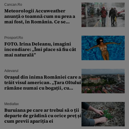
Cancan.ro
Meteorologii Accuweather
anunță o toamnă cum nu prea a
mai fost, în România. Ce se
întâmplă în septembrie,
octombrie și noiembrie 2026, în
București. Pe ce dată ninge
Prosport.ro
FOTO. Irina Deleanu, imagini
incendiare: „Îmi place să fiu cât
mai naturală”
Adevarul
Orașul din inima României care a
trăit visul american. „Țara Oltului
rămâne numai cu bogații, cu
babele, cu moșnegii și cu
sărăntocii”
Mediafax
Buruiana pe care ar trebui să o ții
departe de grădină cu orice preț și
cum previi apariția ei