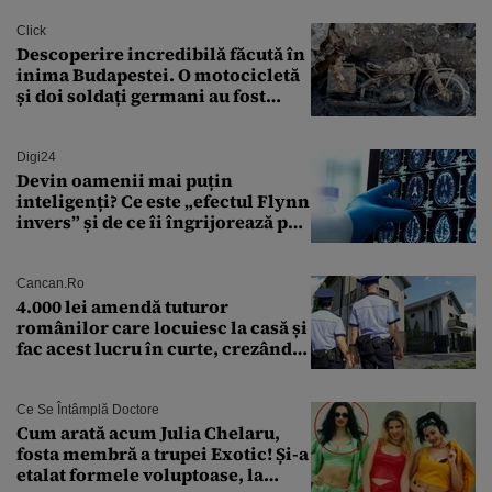
Click
Descoperire incredibilă făcută în
inima Budapestei. O motocicletă
și doi soldați germani au fost
găsiți în Dunăre
Digi24
Devin oamenii mai puțin
inteligenți? Ce este „efectul Flynn
invers” și de ce îi îngrijorează pe
cercetători
Cancan.ro
4.000 lei amendă tuturor
românilor care locuiesc la casă și
fac acest lucru în curte, crezând
că nu îi vede nimeni
Ce Se Întâmplă Doctore
Cum arată acum Julia Chelaru,
fosta membră a trupei Exotic! Și-a
etalat formele voluptoase, la