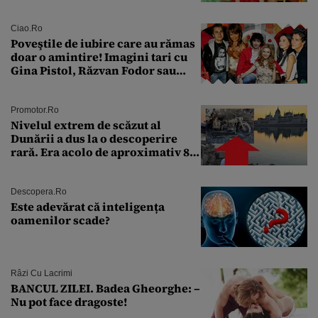
aproape 50 de ani
Ciao.ro
Poveştile de iubire care au rămas
doar o amintire! Imagini tari cu
Gina Pistol, Răzvan Fodor sau
Andra Măruţă şi foştii parteneri
Promotor.ro
Nivelul extrem de scăzut al
Dunării a dus la o descoperire
rară. Era acolo de aproximativ 80
de ani
Descopera.ro
Este adevărat că inteligența
oamenilor scade?
Râzi Cu Lacrimi
BANCUL ZILEI. Badea Gheorghe: –
Nu pot face dragoste!