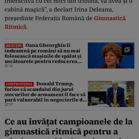
interactivă cu cei mici din tribună, va avea și o
cabină magică”, a declart Irina Deleanu,
președinte Federația Română de
Gimnastică
Ritmică
.
Oana Gheorghiu îi
REACȚIE
îndeamnă pe români să nu mai
folosească mașinile de spălat și
uscătoarele pentru reducerea
consumului de energie
22:11
Donald Trump,
CONTROVERSĂ
furios că scandalul din jurul
stocurilor de armament îl face să
pară vulnerabil în negocierile de
pace cu Iranul
22:07
Ce au învățat campioanele de la
gimnastică ritmică pentru a