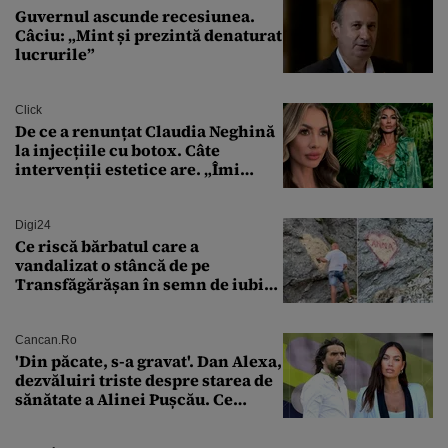
Guvernul ascunde recesiunea.
Câciu: „Mint și prezintă denaturat
lucrurile”
Click
De ce a renunțat Claudia Neghină
la injecțiile cu botox. Câte
intervenții estetice are. „Îmi
îngheață fața”
Digi24
Ce riscă bărbatul care a
vandalizat o stâncă de pe
Transfăgărășan în semn de iubire
față de „Anna”
Cancan.ro
'Din păcate, s-a gravat'. Dan Alexa,
dezvăluiri triste despre starea de
sănătate a Alinei Pușcău. Ce
discuție au avut cu două zile în
urmă