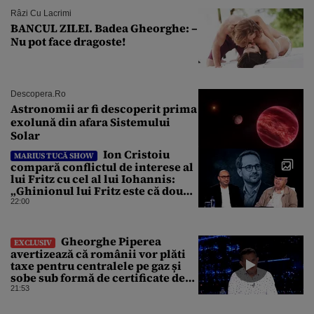
Râzi Cu Lacrimi
BANCUL ZILEI. Badea Gheorghe: –
Nu pot face dragoste!
Descopera.ro
Astronomii ar fi descoperit prima
exolună din afara Sistemului
Solar
Ion Cristoiu
MARIUS TUCĂ SHOW
compară conflictul de interese al
lui Fritz cu cel al lui Iohannis:
„Ghinionul lui Fritz este că două
instanțe l-au declarat
22:00
incompatibil”
Gheorghe Piperea
EXCLUSIV
avertizează că românii vor plăti
taxe pentru centralele pe gaz și
sobe sub formă de certificate de
CO2
21:53