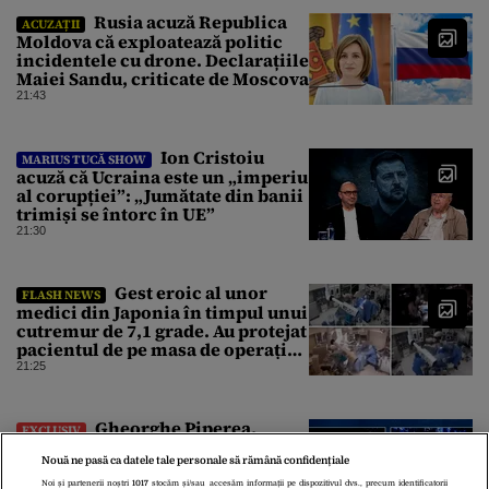
Rusia acuză Republica
ACUZAȚII
Moldova că exploatează politic
incidentele cu drone. Declarațiile
Maiei Sandu, criticate de Moscova
21:43
Ion Cristoiu
MARIUS TUCĂ SHOW
acuză că Ucraina este un „imperiu
al corupției”: „Jumătate din banii
trimiși se întorc în UE”
21:30
Gest eroic al unor
FLASH NEWS
medici din Japonia în timpul unui
cutremur de 7,1 grade. Au protejat
pacientul de pe masa de operație
cu propriile corpuri
21:25
Gheorghe Piperea,
EXCLUSIV
avertisment dur despre PNRR:
Nouă ne pasă ca datele tale personale să rămână confidențiale
„România va da înapoi banii
europeni neinvestiți în energie,
Noi și partenerii noștri
1017
stocăm și/sau accesăm informații pe dispozitivul dvs., precum identificatorii