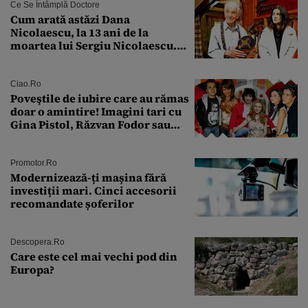
Ce Se Întâmplă Doctore
Cum arată astăzi Dana
Nicolaescu, la 13 ani de la
moartea lui Sergiu Nicolaescu.
Transformarea care i-a surprins
pe toți
Ciao.ro
Poveştile de iubire care au rămas
doar o amintire! Imagini tari cu
Gina Pistol, Răzvan Fodor sau
Andra Măruţă şi foştii parteneri
Promotor.ro
Modernizează-ți mașina fără
investiții mari. Cinci accesorii
recomandate șoferilor
Descopera.ro
Care este cel mai vechi pod din
Europa?