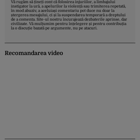
Vă rugăm să țineți cont că folosirea injuriilor, a limbajului
instigator la ură, a apelurilor la violență sau trimiterea repetată,
în mod abuziv, a aceluiași comentariu pot duce nu doar la
ștergerea mesajului, ci și la suspendarea temporară a dreptului
de a comenta. Site-ul nostru încurajează dezbaterile aprinse, dar
civilizate. Vă mulțumim pentru înțelegere și pentru contribuția
la o discuție bazată pe argumente, nu pe atacuri.
Recomandarea video