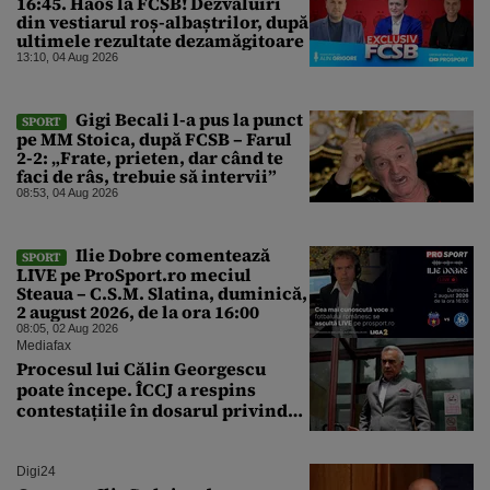
16:45. Haos la FCSB! Dezvăluiri
din vestiarul roș-albaștrilor, după
ultimele rezultate dezamăgitoare
13:10, 04 Aug 2026
Gigi Becali l-a pus la punct
SPORT
pe MM Stoica, după FCSB – Farul
2-2: „Frate, prieten, dar când te
faci de râs, trebuie să intervii”
08:53, 04 Aug 2026
Ilie Dobre comentează
SPORT
LIVE pe ProSport.ro meciul
Steaua – C.S.M. Slatina, duminică,
2 august 2026, de la ora 16:00
08:05, 02 Aug 2026
Mediafax
Procesul lui Călin Georgescu
poate începe. ÎCCJ a respins
contestațiile în dosarul privind
lovitura de stat
Digi24