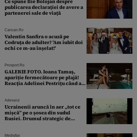
Ce spune Ilie Bolojan despre
publicarea declarației de avere a
partenerei sale de viață
Cancan.ro
Valentin Sanfira o acuză pe
Codruța de adulter? 'Am iubit doi
ochi ce m-au înșelat!'
Prosport.ro
GALERIE FOTO. Ioana Tamaş,
apariție fermecătoare pe plajă!
Reacția Adelinei Pestrițu când a
văzut-o
Adevarul
Ucrainenii aruncă în aer „tot ce
mișcă” pe o șosea din sudul
Rusiei. Drumul strategic de
aprovizionare către Crimeea este
controlat complet
Mediafax