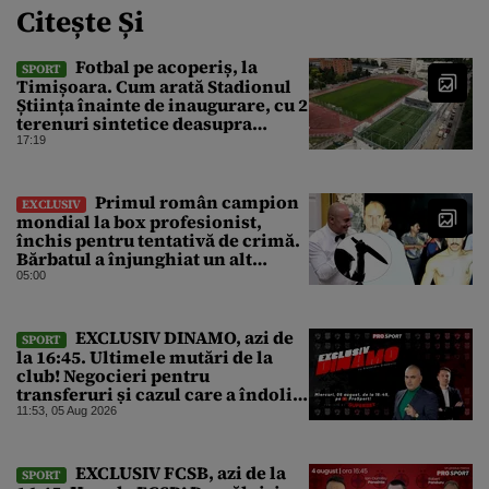
Citește Și
Fotbal pe acoperiș, la
SPORT
Timișoara. Cum arată Stadionul
Știința înainte de inaugurare, cu 2
terenuri sintetice deasupra
tribunei
17:19
Primul român campion
EXCLUSIV
mondial la box profesionist,
închis pentru tentativă de crimă.
Bărbatul a înjunghiat un alt
interlop periculos
05:00
EXCLUSIV DINAMO, azi de
SPORT
la 16:45. Ultimele mutări de la
club! Negocieri pentru
transferuri și cazul care a îndoliat
Dinamo
11:53, 05 Aug 2026
EXCLUSIV FCSB, azi de la
SPORT