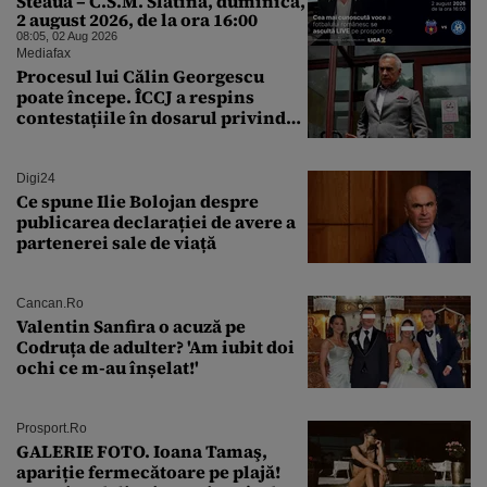
Steaua – C.S.M. Slatina, duminică,
2 august 2026, de la ora 16:00
08:05, 02 Aug 2026
Mediafax
Procesul lui Călin Georgescu
poate începe. ÎCCJ a respins
contestațiile în dosarul privind
lovitura de stat
Digi24
Ce spune Ilie Bolojan despre
publicarea declarației de avere a
partenerei sale de viață
Cancan.ro
Valentin Sanfira o acuză pe
Codruța de adulter? 'Am iubit doi
ochi ce m-au înșelat!'
Prosport.ro
GALERIE FOTO. Ioana Tamaş,
apariție fermecătoare pe plajă!