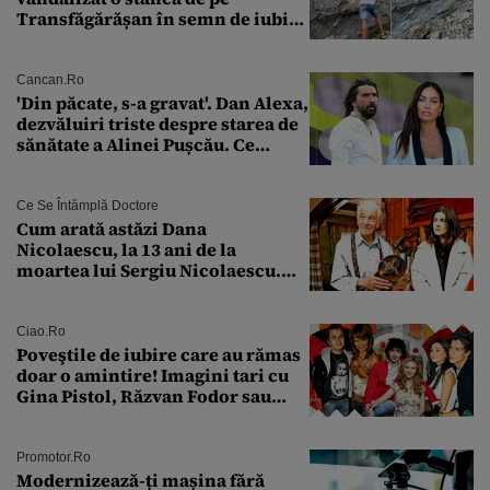
Transfăgărășan în semn de iubire
față de „Anna”
Cancan.ro
'Din păcate, s-a gravat'. Dan Alexa,
dezvăluiri triste despre starea de
sănătate a Alinei Pușcău. Ce
discuție au avut cu două zile în
urmă
Ce Se Întâmplă Doctore
Cum arată astăzi Dana
Nicolaescu, la 13 ani de la
moartea lui Sergiu Nicolaescu.
Transformarea care i-a surprins
pe toți
Ciao.ro
Poveştile de iubire care au rămas
doar o amintire! Imagini tari cu
Gina Pistol, Răzvan Fodor sau
Andra Măruţă şi foştii parteneri
Promotor.ro
Modernizează-ți mașina fără