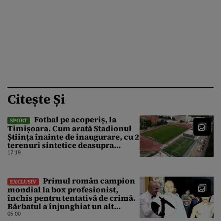
Citește Și
Fotbal pe acoperiș, la
SPORT
Timișoara. Cum arată Stadionul
Știința înainte de inaugurare, cu 2
terenuri sintetice deasupra
tribunei
17:19
Primul român campion
EXCLUSIV
mondial la box profesionist,
închis pentru tentativă de crimă.
Bărbatul a înjunghiat un alt
interlop periculos
05:00