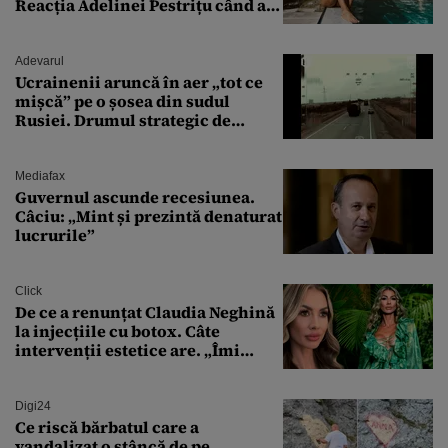
Reacția Adelinei Pestrițu când a
văzut-o
Adevarul
Ucrainenii aruncă în aer „tot ce
mișcă” pe o șosea din sudul
Rusiei. Drumul strategic de
aprovizionare către Crimeea este
controlat complet
Mediafax
Guvernul ascunde recesiunea.
Câciu: „Mint și prezintă denaturat
lucrurile”
Click
De ce a renunțat Claudia Neghină
la injecțiile cu botox. Câte
intervenții estetice are. „Îmi
îngheață fața”
Digi24
Ce riscă bărbatul care a
vandalizat o stâncă de pe