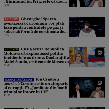
„Ghinionul lui Fritz este că două
instanțe l-au declarat
22:00
incompatibil”
Gheorghe Piperea
EXCLUSIV
avertizează că românii vor plăti
taxe pentru centralele pe gaz și
sobe sub formă de certificate de
CO2
21:53
Rusia acuză Republica
ACUZAȚII
Moldova că exploatează politic
incidentele cu drone. Declarațiile
Maiei Sandu, criticate de Moscova
21:43
Ion Cristoiu
MARIUS TUCĂ SHOW
acuză că Ucraina este un „imperiu
al corupției”: „Jumătate din banii
trimiși se întorc în UE”
21:30