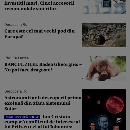
investiții mari. Cinci accesorii
recomandate șoferilor
Descopera.ro
Care este cel mai vechi pod din
Europa?
Râzi Cu Lacrimi
BANCUL ZILEI. Badea Gheorghe: –
Nu pot face dragoste!
Descopera.ro
Astronomii ar fi descoperit prima
exolună din afara Sistemului
Solar
Ion Cristoiu
MARIUS TUCĂ SHOW
compară conflictul de interese al
lui Fritz cu cel al lui Iohannis: