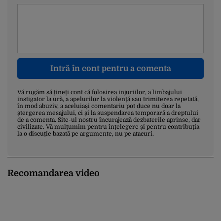
Intră în cont pentru a comenta
Vă rugăm să țineți cont că folosirea injuriilor, a limbajului
instigator la ură, a apelurilor la violență sau trimiterea repetată,
în mod abuziv, a aceluiași comentariu pot duce nu doar la
ștergerea mesajului, ci și la suspendarea temporară a dreptului
de a comenta. Site-ul nostru încurajează dezbaterile aprinse, dar
civilizate. Vă mulțumim pentru înțelegere și pentru contribuția
la o discuție bazată pe argumente, nu pe atacuri.
Recomandarea video