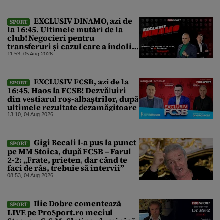
EXCLUSIV DINAMO, azi de
SPORT
la 16:45. Ultimele mutări de la
club! Negocieri pentru
transferuri și cazul care a îndoliat
Dinamo
11:53, 05 Aug 2026
EXCLUSIV FCSB, azi de la
SPORT
16:45. Haos la FCSB! Dezvăluiri
din vestiarul roș-albaștrilor, după
ultimele rezultate dezamăgitoare
13:10, 04 Aug 2026
Gigi Becali l-a pus la punct
SPORT
pe MM Stoica, după FCSB – Farul
2-2: „Frate, prieten, dar când te
faci de râs, trebuie să intervii”
08:53, 04 Aug 2026
Ilie Dobre comentează
SPORT
LIVE pe ProSport.ro meciul