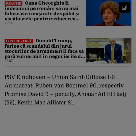
Oana Gheorghiu îi
REACȚIE
îndeamnă pe români să nu mai
folosească mașinile de spălat și
uscătoarele pentru reducerea
consumului de energie
22:11
Donald Trump,
CONTROVERSĂ
furios că scandalul din jurul
stocurilor de armament îl face să
pară vulnerabil în negocierile de
pace cu Iranul
22:07
PSV Eindhoven – Union Saint-Gilloise 1-3
Au marcat: Ruben van Bommel 90, respectiv
Promise David 9 – penalty, Anouar Ait El Hadj
(39), Kevin Mac Allister 81.