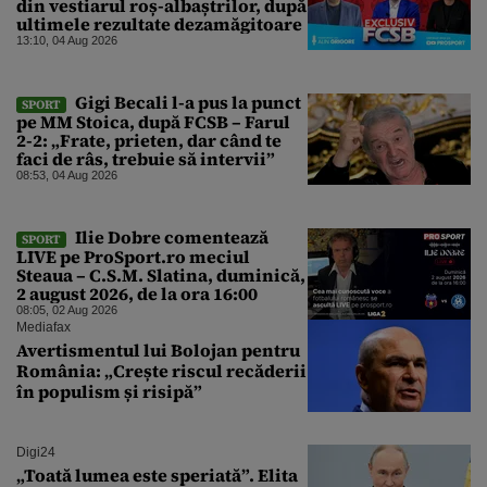
din vestiarul roș-albaștrilor, după
ultimele rezultate dezamăgitoare
13:10, 04 Aug 2026
Gigi Becali l-a pus la punct
SPORT
pe MM Stoica, după FCSB – Farul
2-2: „Frate, prieten, dar când te
faci de râs, trebuie să intervii”
08:53, 04 Aug 2026
Ilie Dobre comentează
SPORT
LIVE pe ProSport.ro meciul
Steaua – C.S.M. Slatina, duminică,
2 august 2026, de la ora 16:00
08:05, 02 Aug 2026
Mediafax
Avertismentul lui Bolojan pentru
România: „Crește riscul recăderii
în populism și risipă”
Digi24
„Toată lumea este speriată”. Elita