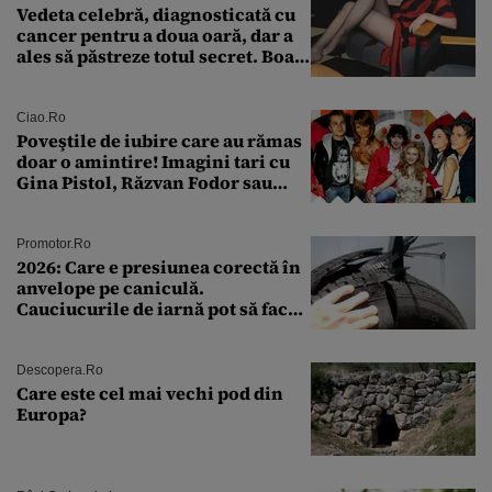
Vedeta celebră, diagnosticată cu
cancer pentru a doua oară, dar a
ales să păstreze totul secret. Boala
a fost descoperită la un control de
rutină
Ciao.ro
Poveştile de iubire care au rămas
doar o amintire! Imagini tari cu
Gina Pistol, Răzvan Fodor sau
Andra Măruţă şi foştii parteneri
Promotor.ro
2026: Care e presiunea corectă în
anvelope pe caniculă.
Cauciucurile de iarnă pot să facă
explozie la peste 40°C?
Descopera.ro
Care este cel mai vechi pod din
Europa?