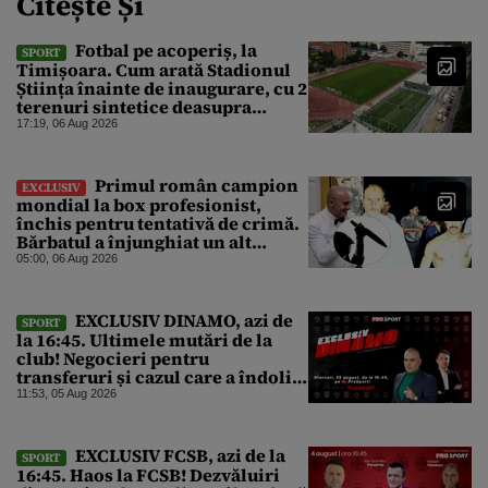
Citește Și
Fotbal pe acoperiș, la
SPORT
Timișoara. Cum arată Stadionul
Știința înainte de inaugurare, cu 2
terenuri sintetice deasupra
tribunei
17:19, 06 Aug 2026
Primul român campion
EXCLUSIV
mondial la box profesionist,
închis pentru tentativă de crimă.
Bărbatul a înjunghiat un alt
interlop periculos
05:00, 06 Aug 2026
EXCLUSIV DINAMO, azi de
SPORT
la 16:45. Ultimele mutări de la
club! Negocieri pentru
transferuri și cazul care a îndoliat
Dinamo
11:53, 05 Aug 2026
EXCLUSIV FCSB, azi de la
SPORT
16:45. Haos la FCSB! Dezvăluiri