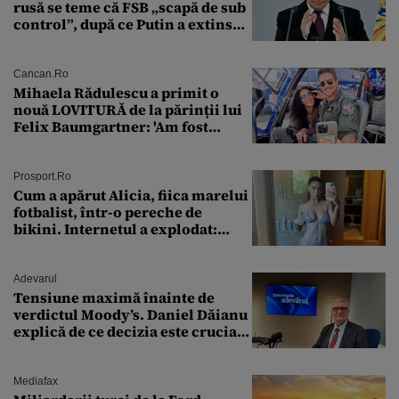
rusă se teme că FSB „scapă de sub
control”, după ce Putin a extins
puterea serviciului
Cancan.ro
Mihaela Rădulescu a primit o
nouă LOVITURĂ de la părinții lui
Felix Baumgartner: 'Am fost
ȘTEARSĂ complet din
Prosport.ro
Cum a apărut Alicia, fiica marelui
fotbalist, într-o pereche de
bikini. Internetul a explodat:
„Zeiță superbă!”
Adevarul
Tensiune maximă înainte de
verdictul Moody’s. Daniel Dăianu
explică de ce decizia este crucială
pentru economia României
Mediafax