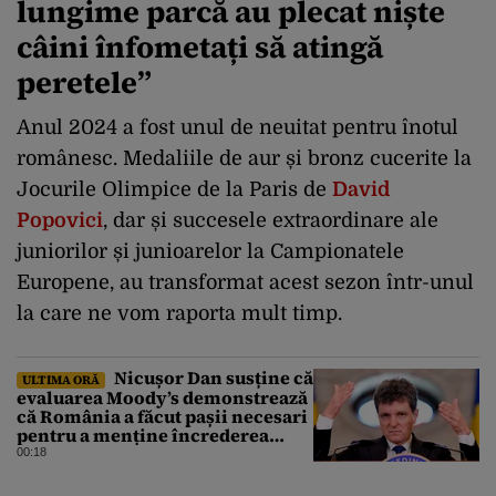
lungime parcă au plecat niște
câini înfometați să atingă
peretele”
Anul 2024 a fost unul de neuitat pentru înotul
românesc. Medaliile de aur și bronz cucerite la
Jocurile Olimpice de la Paris de
David
Popovici
, dar și succesele extraordinare ale
juniorilor și junioarelor la Campionatele
Europene, au transformat acest sezon într-unul
la care ne vom raporta mult timp.
Nicușor Dan susține că
ULTIMA ORĂ
evaluarea Moody’s demonstrează
că România a făcut pașii necesari
pentru a menține încrederea
investitorilor: „Totuși,
00:18
perspectiva rămâne rezervată”