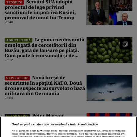
Senatul SUA adoptă
TENSIUNI
proiectul de lege privind
sancțiunile împotriva Rusiei,
promovat de omul lui Trump
23:40
Leguma neobișnuită
AGRICULTURĂ
omologată de cercetătorii din
Buzău, gata de lansare pe piață.
Cum poate fi consumată și de
unde provine soiul
23:12
Nouă breșă de
NEWS ALERT
securitate în spațiul NATO. Două
drone suspecte au survolat o bază
militară din Germania
23:04
Péter Magyar
FLASH NEWS
pregătește alegerea noului
Nouă ne pasă ca datele tale personale să rămână confidențiale
președinte al Ungariei. Noul șef al
statului va fi votat marți de
Noi și partenerii noștri
1019
stocăm și/sau accesăm informații pe dispozitivul dvs., precum identificatorii
cookie unici pentru prelucrarea datelor cu caracter personal. Puteți accepta sau gestiona preferințele dvs.
Parlament
22:26
făcând clic mai jos, respectiv vă puteți opune utilizării unui interes legitim în orice moment pe pagina cu