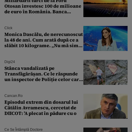
Miliardarii turci de la Ford
Otosan investesc 100 de milioane
de euro în România. Banca
Transilvania le acordă o
finanțare uriașă
Click
Monica Dascălu, de nerecunoscut
la 48 de ani. Cum arată după ce a
slăbit 10 kilograme. „Nu mă simt
bine în această perioadă”
Digi24
Stânca vandalizată pe
Transfăgărășan. Ce le răspunde
un inspector de Poliție celor care
întreabă: „Dar ce a făcut?”
Cancan.ro
Episodul extrem din dosarul lui
Cătălin Avramescu, cercetat de
DIICOT: 'A plecat în pădure cu o
Ce Se Întâmplă Doctore