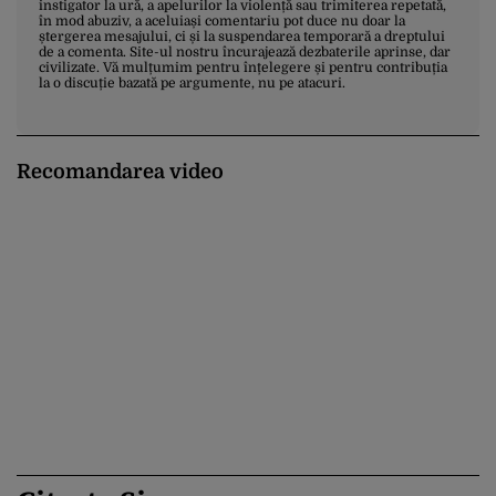
instigator la ură, a apelurilor la violență sau trimiterea repetată,
în mod abuziv, a aceluiași comentariu pot duce nu doar la
ștergerea mesajului, ci și la suspendarea temporară a dreptului
de a comenta. Site-ul nostru încurajează dezbaterile aprinse, dar
civilizate. Vă mulțumim pentru înțelegere și pentru contribuția
la o discuție bazată pe argumente, nu pe atacuri.
Recomandarea video