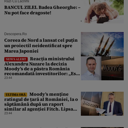
Râzi Cu Lacrimi
BANCUL ZILEI. Badea Gheorghe: –
Nu pot face dragoste!
Descopera.ro
Coreea de Nord a lansat cel puțin
un proiectil neidentificat spre
Marea Japoniei
Reacția ministrului
NEWS ALERT
Alexandru Nazare la decizia
Moody’s de a păstra România
recomandată investitorilor: „Este
un răgaz, dar în niciun caz un
23:44
motiv de relaxare”
Moody’s menține
ULTIMA ORĂ
ratingul de țară al României, la o
săptămână după un raport
similar al agenției Fitch. Lipsa
unui guvern cu puteri depline,
23:44
principala vulnerabilitate din
raport