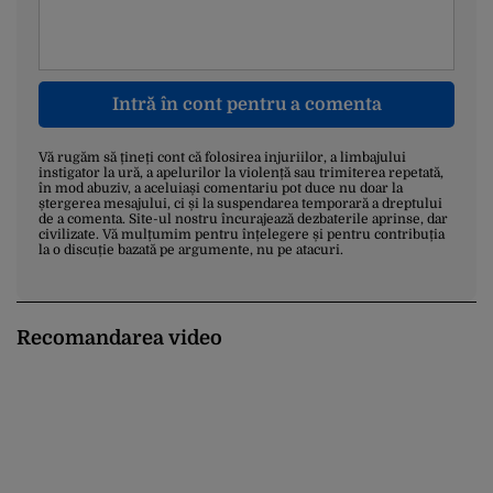
Intră în cont pentru a comenta
Vă rugăm să țineți cont că folosirea injuriilor, a limbajului
instigator la ură, a apelurilor la violență sau trimiterea repetată,
în mod abuziv, a aceluiași comentariu pot duce nu doar la
ștergerea mesajului, ci și la suspendarea temporară a dreptului
de a comenta. Site-ul nostru încurajează dezbaterile aprinse, dar
civilizate. Vă mulțumim pentru înțelegere și pentru contribuția
la o discuție bazată pe argumente, nu pe atacuri.
Recomandarea video