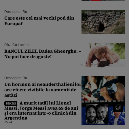
de ani
Descopera.ro
Care este cel mai vechi pod din
Europa?
Râzi Cu Lacrimi
BANCUL ZILEI. Badea Gheorghe: –
Nu pot face dragoste!
Descopera.ro
Un hormon al neanderthalienilor
are efecte vizibile la oamenii de
astăzi
A murit tatăl lui Lionel
DECES
Messi. Jorge Messi avea 68 de ani
și era internat într-o clinică din
Argentina
15:24