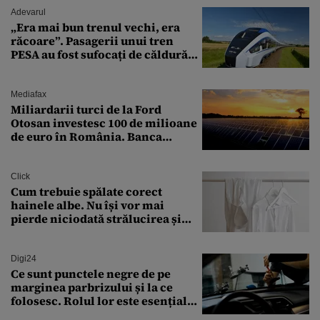
Adevarul
„Era mai bun trenul vechi, era
răcoare”. Pasagerii unui tren
PESA au fost sufocați de căldură
pe ruta București-Constanța
Mediafax
Miliardarii turci de la Ford
Otosan investesc 100 de milioane
de euro în România. Banca
Transilvania le acordă o
finanțare uriașă
Click
Cum trebuie spălate corect
hainele albe. Nu își vor mai
pierde niciodată strălucirea și
culoarea intensă
Digi24
Ce sunt punctele negre de pe
marginea parbrizului și la ce
folosesc. Rolul lor este esențial
pentru siguranța mașinii