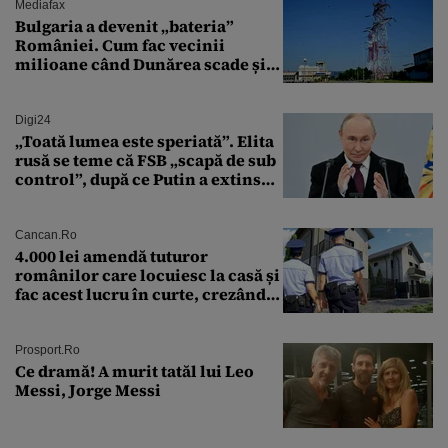
Mediafax
Bulgaria a devenit „bateria”
României. Cum fac vecinii
milioane când Dunărea scade și
Cernavodă produce puțin
Digi24
„Toată lumea este speriată”. Elita
rusă se teme că FSB „scapă de sub
control”, după ce Putin a extins
puterea serviciului
Cancan.ro
4.000 lei amendă tuturor
românilor care locuiesc la casă și
fac acest lucru în curte, crezând
că nu îi vede nimeni
Prosport.ro
Ce dramă! A murit tatăl lui Leo
Messi, Jorge Messi