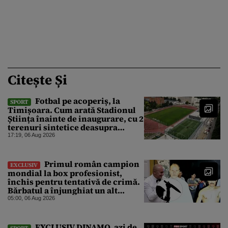
Citește Și
Fotbal pe acoperiș, la
SPORT
Timișoara. Cum arată Stadionul
Știința înainte de inaugurare, cu 2
terenuri sintetice deasupra
tribunei
17:19, 06 Aug 2026
Primul român campion
EXCLUSIV
mondial la box profesionist,
închis pentru tentativă de crimă.
Bărbatul a înjunghiat un alt
interlop periculos
05:00, 06 Aug 2026
EXCLUSIV DINAMO, azi de
SPORT