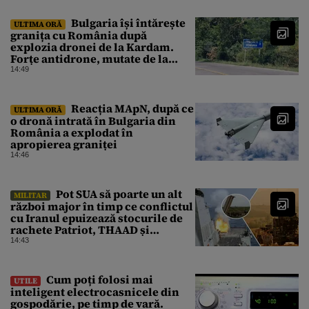
Bulgaria își întărește
ULTIMA ORĂ
granița cu România după
explozia dronei de la Kardam.
Forțe antidrone, mutate de la
frontiera cu Turcia
14:49
Reacția MApN, după ce
ULTIMA ORĂ
o dronă intrată în Bulgaria din
România a explodat în
apropierea graniței
14:46
Pot SUA să poarte un alt
MILITAR
război major în timp ce conflictul
cu Iranul epuizează stocurile de
rachete Patriot, THAAD și
Tomahawk?
14:43
Cum poți folosi mai
UTILE
inteligent electrocasnicele din
gospodărie, pe timp de vară.