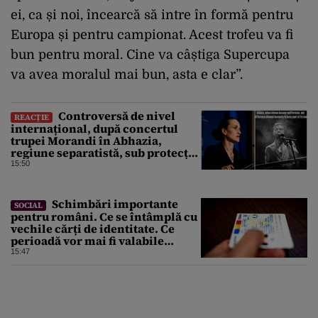
ei, ca și noi, încearcă să intre în formă pentru
Europa și pentru campionat. Acest trofeu va fi
bun pentru moral. Cine va câștiga Supercupa
va avea moralul mai bun, asta e clar”.
Controversă de nivel
REACȚIE
internațional, după concertul
trupei Morandi în Abhazia,
regiune separatistă, sub protecția
Rusiei
15:50
Schimbări importante
SOCIAL
pentru români. Ce se întâmplă cu
vechile cărți de identitate. Ce
perioadă vor mai fi valabile
buletinele clasice
15:47