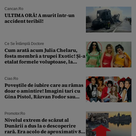
Cancan.ro
ULTIMA ORĂ! A murit într-un
accident teribil!
Ce Se Întâmplă Doctore
Cum arată acum Julia Chelaru,
fosta membră a trupei Exotic! Și-a
etalat formele voluptoase, la
aproape 50 de ani
Ciao.ro
Poveştile de iubire care au rămas
doar o amintire! Imagini tari cu
Gina Pistol, Răzvan Fodor sau
Andra Măruţă şi foştii parteneri
Promotor.ro
Nivelul extrem de scăzut al
Dunării a dus la o descoperire
rară. Era acolo de aproximativ 80