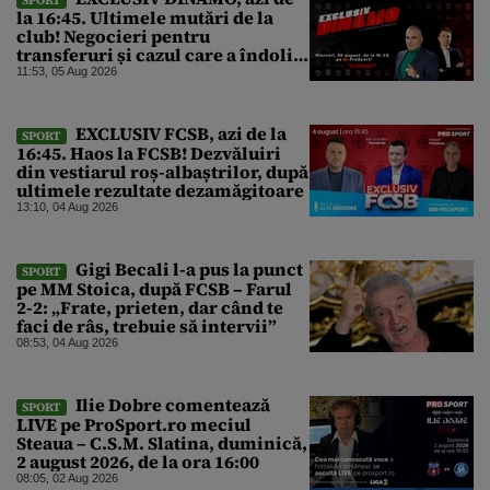
la 16:45. Ultimele mutări de la
club! Negocieri pentru
transferuri și cazul care a îndoliat
Dinamo
11:53, 05 Aug 2026
EXCLUSIV FCSB, azi de la
SPORT
16:45. Haos la FCSB! Dezvăluiri
din vestiarul roș-albaștrilor, după
ultimele rezultate dezamăgitoare
13:10, 04 Aug 2026
Gigi Becali l-a pus la punct
SPORT
pe MM Stoica, după FCSB – Farul
2-2: „Frate, prieten, dar când te
faci de râs, trebuie să intervii”
08:53, 04 Aug 2026
Ilie Dobre comentează
SPORT
LIVE pe ProSport.ro meciul
Steaua – C.S.M. Slatina, duminică,
2 august 2026, de la ora 16:00
08:05, 02 Aug 2026