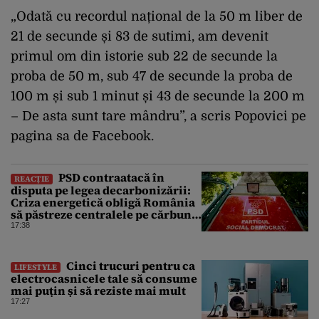
„Odată cu recordul național de la 50 m liber de
21 de secunde și 83 de sutimi, am devenit
primul om din istorie sub 22 de secunde la
proba de 50 m, sub 47 de secunde la proba de
100 m și sub 1 minut și 43 de secunde la 200 m
– De asta sunt tare mândru”, a scris Popovici pe
pagina sa de Facebook.
PSD contraatacă în
REACȚIE
disputa pe legea decarbonizării:
Criza energetică obligă România
să păstreze centralele pe cărbune.
Bolojan, acuzat de duplicitate
17:38
Cinci trucuri pentru ca
LIFESTYLE
electrocasnicele tale să consume
mai puțin și să reziste mai mult
17:27