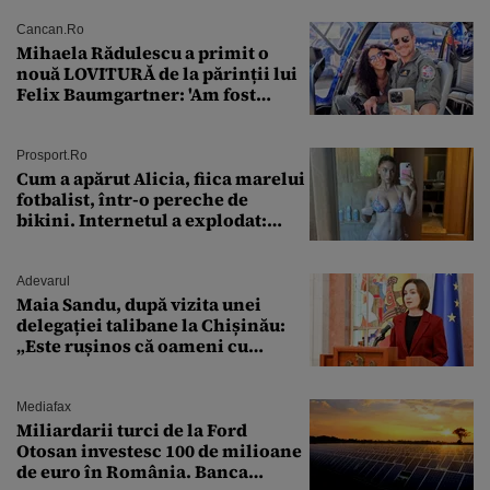
Cancan.ro
Mihaela Rădulescu a primit o
nouă LOVITURĂ de la părinții lui
Felix Baumgartner: 'Am fost
ȘTEARSĂ complet din
Prosport.ro
Cum a apărut Alicia, fiica marelui
fotbalist, într-o pereche de
bikini. Internetul a explodat:
„Zeiță superbă!”
Adevarul
Maia Sandu, după vizita unei
delegației talibane la Chișinău:
„Este rușinos că oameni cu
funcții înalte nu se
documentează”
Mediafax
Miliardarii turci de la Ford
Otosan investesc 100 de milioane
de euro în România. Banca