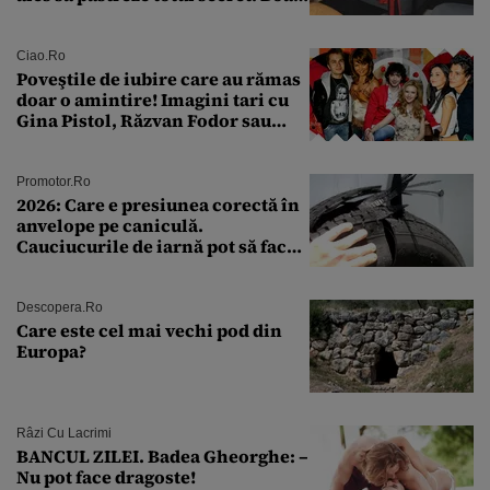
a fost descoperită la un control de
rutină
Ciao.ro
Poveştile de iubire care au rămas
doar o amintire! Imagini tari cu
Gina Pistol, Răzvan Fodor sau
Andra Măruţă şi foştii parteneri
Promotor.ro
2026: Care e presiunea corectă în
anvelope pe caniculă.
Cauciucurile de iarnă pot să facă
explozie la peste 40°C?
Descopera.ro
Care este cel mai vechi pod din
Europa?
Râzi Cu Lacrimi
BANCUL ZILEI. Badea Gheorghe: –
Nu pot face dragoste!