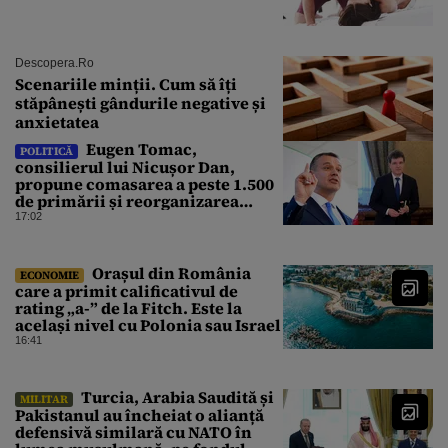
Descopera.ro
Scenariile minții. Cum să îți
stăpânești gândurile negative și
anxietatea
Eugen Tomac,
POLITICĂ
consilierul lui Nicușor Dan,
propune comasarea a peste 1.500
de primării și reorganizarea
administrativă a județelor
17:02
Orașul din România
ECONOMIE
care a primit calificativul de
rating „a-” de la Fitch. Este la
același nivel cu Polonia sau Israel
16:41
Turcia, Arabia Saudită și
MILITAR
Pakistanul au încheiat o alianță
defensivă similară cu NATO în