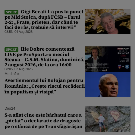
Gigi Becali l-a pus la punct
SPORT
pe MM Stoica, după FCSB – Farul
2-2: „Frate, prieten, dar când te
faci de râs, trebuie să intervii”
08:53, 04 Aug 2026
Ilie Dobre comentează
SPORT
LIVE pe ProSport.ro meciul
Steaua – C.S.M. Slatina, duminică,
2 august 2026, de la ora 16:00
08:05, 02 Aug 2026
Mediafax
Avertismentul lui Bolojan pentru
România: „Crește riscul recăderii
în populism și risipă”
Digi24
S-a aflat cine este bărbatul care a
„pictat” o declarație de dragoste
pe o stâncă de pe Transfăgărășan