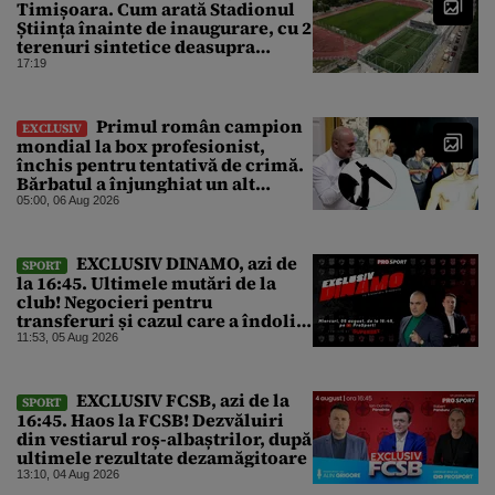
Timișoara. Cum arată Stadionul
Știința înainte de inaugurare, cu 2
terenuri sintetice deasupra
tribunei
17:19
Primul român campion
EXCLUSIV
mondial la box profesionist,
închis pentru tentativă de crimă.
Bărbatul a înjunghiat un alt
interlop periculos
05:00, 06 Aug 2026
EXCLUSIV DINAMO, azi de
SPORT
la 16:45. Ultimele mutări de la
club! Negocieri pentru
transferuri și cazul care a îndoliat
Dinamo
11:53, 05 Aug 2026
EXCLUSIV FCSB, azi de la
SPORT
16:45. Haos la FCSB! Dezvăluiri
din vestiarul roș-albaștrilor, după
ultimele rezultate dezamăgitoare
13:10, 04 Aug 2026