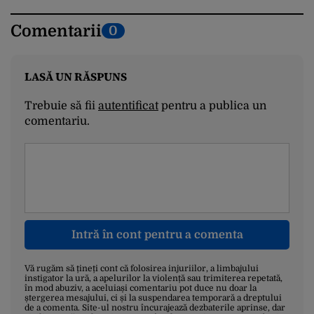
Comentarii
0
LASĂ UN RĂSPUNS
Trebuie să fii
autentificat
pentru a publica un
comentariu.
Intră în cont pentru a comenta
Vă rugăm să țineți cont că folosirea injuriilor, a limbajului
instigator la ură, a apelurilor la violență sau trimiterea repetată,
în mod abuziv, a aceluiași comentariu pot duce nu doar la
ștergerea mesajului, ci și la suspendarea temporară a dreptului
de a comenta. Site-ul nostru încurajează dezbaterile aprinse, dar