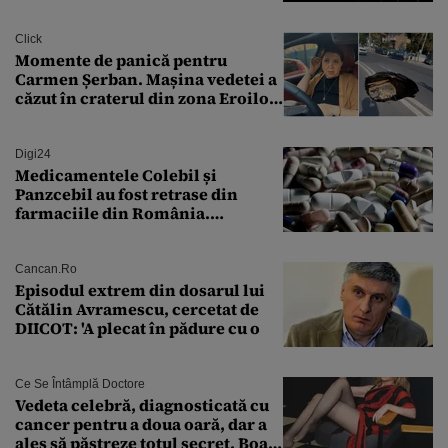
Transilvania le acordă o
finanțare uriașă
Click
Momente de panică pentru
Carmen Șerban. Mașina vedetei a
căzut în craterul din zona Eroilor:
„M-am speriat foarte tare”
Digi24
Medicamentele Colebil și
Panzcebil au fost retrase din
farmaciile din România.
Explicația dată de Agenția
Națională a Medicamentului
Cancan.ro
Episodul extrem din dosarul lui
Cătălin Avramescu, cercetat de
DIICOT: 'A plecat în pădure cu o
Ce Se Întâmplă Doctore
Vedeta celebră, diagnosticată cu
cancer pentru a doua oară, dar a
ales să păstreze totul secret. Boala