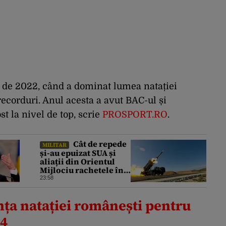
ță de 2022, când a dominat lumea natației
ecorduri. Anul acesta a avut BAC-ul și
ost la nivel de top, scrie
PROSPORT.RO
.
Cât de repede
MILITAR
și-au epuizat SUA și
aliații din Orientul
Mijlociu rachetele în
conflictul cu Iranul
23:58
nța natației românești pentru
24