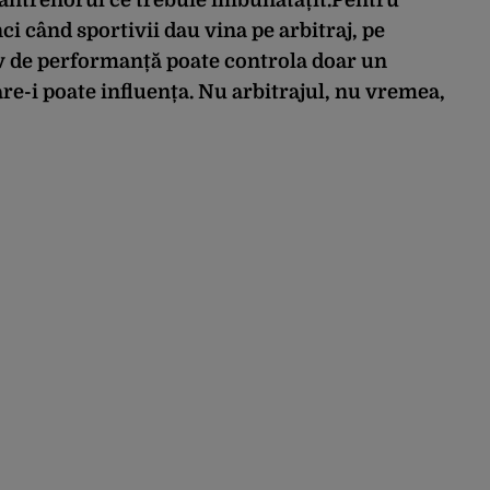
 antrenorul ce trebuie îmbunătățit.Pentru
 când sportivii dau vina pe arbitraj, pe
iv de performanță poate controla doar un
re-i poate influența. Nu arbitrajul, nu vremea,