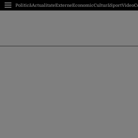
Politică
Actualitate
Externe
Economic
Cultură
Sport
Video
C