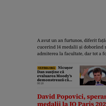
A avut un an furtunos, diferit fa
cucerind 14 medalii și doborând r
admiterea la facultate, dar tot a f
Nicușor
ULTIMA ORĂ
Dan susține că
evaluarea Moody’s
demonstrează că
România a făcut pașii
00:18
necesari pentru a
menține încrederea
David Popovici, spera
investitorilor: „Totuși,
perspectiva rămâne
medalii la JO Paris 20
rezervată”