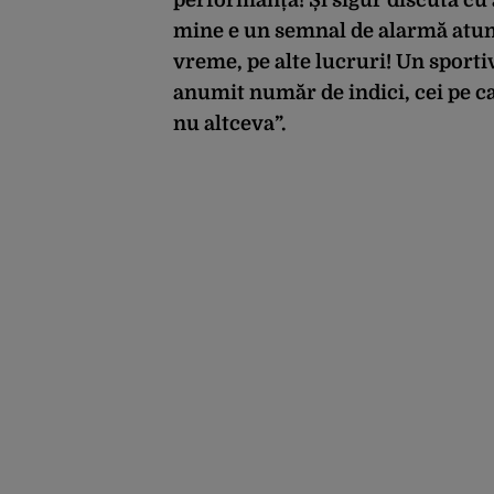
performanță! Și sigur discută cu
mine e un semnal de alarmă atunci
vreme, pe alte lucruri! Un sport
anumit număr de indici, cei pe ca
nu altceva”.