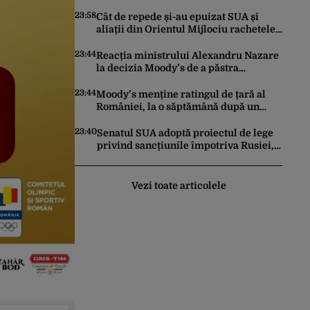
făcut pașii necesari pentru a menține
încrederea investitorilor: „Totuși,
23:58
Cât de repede și-au epuizat SUA și
perspectiva rămâne rezervată”
aliații din Orientul Mijlociu rachetele
în conflictul cu Iranul
23:44
Reacția ministrului Alexandru Nazare
la decizia Moody’s de a păstra
România recomandată investitorilor:
„Este un răgaz, dar în niciun caz un
23:44
Moody’s menține ratingul de țară al
motiv de relaxare”
României, la o săptămână după un
raport similar al agenției Fitch. Lipsa
unui guvern cu puteri depline,
23:40
Senatul SUA adoptă proiectul de lege
principala vulnerabilitate din raport
privind sancțiunile împotriva Rusiei,
promovat de omul lui Trump
Vezi toate articolele