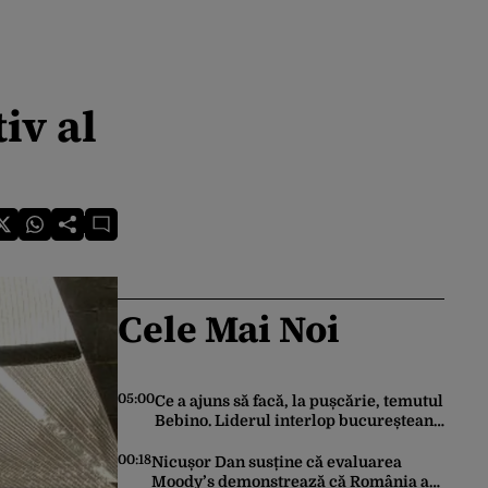
iv al
Cele Mai Noi
05:00
Ce a ajuns să facă, la pușcărie, temutul
Bebino. Liderul interlop bucureștean,
trimis la reeducare
00:18
Nicușor Dan susține că evaluarea
Moody’s demonstrează că România a