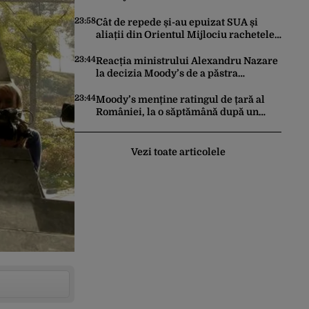
făcut pașii necesari pentru a menține
încrederea investitorilor: „Totuși,
23:58
Cât de repede și-au epuizat SUA și
perspectiva rămâne rezervată”
aliații din Orientul Mijlociu rachetele
în conflictul cu Iranul
23:44
Reacția ministrului Alexandru Nazare
la decizia Moody’s de a păstra
România recomandată investitorilor:
„Este un răgaz, dar în niciun caz un
23:44
Moody’s menține ratingul de țară al
motiv de relaxare”
României, la o săptămână după un
raport similar al agenției Fitch. Lipsa
unui guvern cu puteri depline,
principala vulnerabilitate din raport
Vezi toate articolele