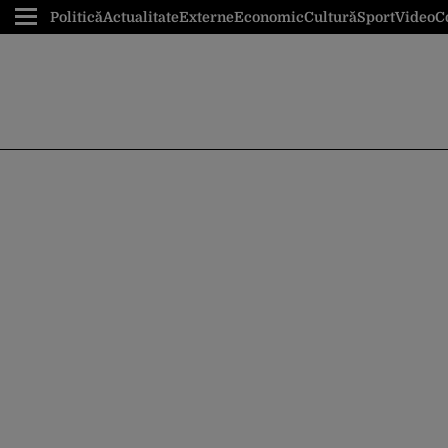
Politică
Actualitate
Externe
Economic
Cultură
Sport
Video
C