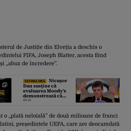
erul de Justiție din Elveția a deschis o
intelui FIFA, Joseph Blatter, acesta fiind
și „abuz de încredere”.
Nicușor
ULTIMA ORĂ
Dan susține că
evaluarea Moody’s
demonstrează că
România a făcut pașii
00:18
necesari pentru a
menține încrederea
investitorilor: „Totuși,
at o „plată neloială” de două milioane de franci
perspectiva rămâne
Platini, președintele UEFA, care are deocamdată
rezervată”