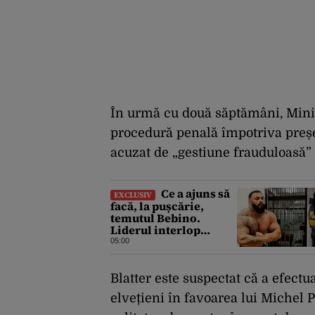
În urmă cu două săptămâni, Minist
procedură penală împotriva președ
acuzat de „gestiune frauduloasă” 
Ce a ajuns să
EXCLUSIV
facă, la pușcărie,
temutul Bebino.
Liderul interlop
bucureștean, trimis la
05:00
reeducare
Blatter este suspectat că a efectu
elvețieni în favoarea lui Michel 