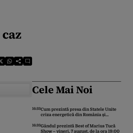
 caz
Cele Mai Noi
16:33
Cum prezintă presa din Statele Unite
criza energetică din România și
Germania. Lipsa apei afectează grav
economiile Europei
16:33
Gândul prezintă Best of Marius Tucă
Show – vineri, 7 august, de la ora 19:00