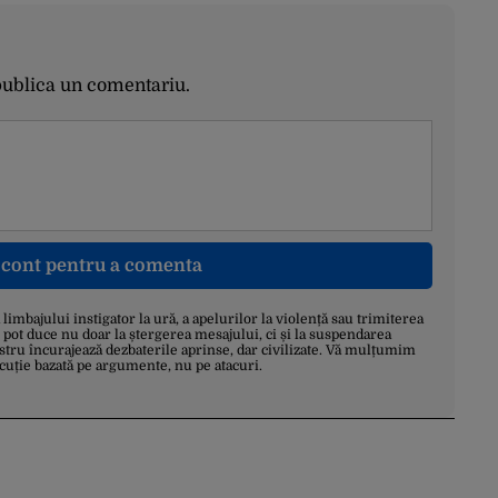
publica un comentariu.
n cont pentru a comenta
a limbajului instigator la ură, a apelurilor la violență sau trimiterea
 pot duce nu doar la ștergerea mesajului, ci și la suspendarea
stru încurajează dezbaterile aprinse, dar civilizate. Vă mulțumim
scuție bazată pe argumente, nu pe atacuri.