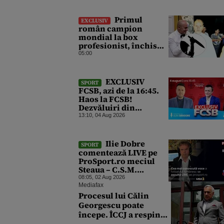
Primul
EXCLUSIV
român campion
mondial la box
profesionist, închis
pentru tentativă de
05:00
crimă. Bărbatul a
înjunghiat un alt
interlop periculos
EXCLUSIV
SPORT
FCSB, azi de la 16:45.
Haos la FCSB!
Dezvăluiri din
vestiarul roș-
13:10, 04 Aug 2026
albaștrilor, după
ultimele rezultate
dezamăgitoare
Ilie Dobre
SPORT
comentează LIVE pe
ProSport.ro meciul
Steaua – C.S.M.
Slatina, duminică, 2
08:05, 02 Aug 2026
august 2026, de la ora
Mediafax
16:00
Procesul lui Călin
Georgescu poate
începe. ÎCCJ a respins
contestațiile în dosarul