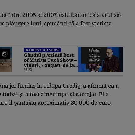
iei între 2005 și 2007, este bănuit că a vrut să-
us plângere luni, spunând că a fost victima
MARIUS TUCĂ SHOW
Gândul prezintă Best
of Marius Tucă Show –
vineri, 7 august, de la
ora 19:00
16:33
ă joi fundaș la echipa Grodig, a afirmat că a
otbal și a fost amenințat și șantajat. El a
care îl șantajau aproximativ 30.000 de euro.