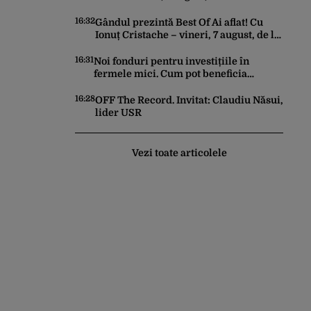
16:32
Gândul prezintă Best Of Ai aflat! Cu
Ionuț Cristache – vineri, 7 august, de la
ora 15.00
16:31
Noi fonduri pentru investițiile în
fermele mici. Cum pot beneficia
fermierii de finanțări nerambursabile
de până la 50.000 de euro
16:28
OFF The Record. Invitat: Claudiu Năsui,
lider USR
Vezi toate articolele