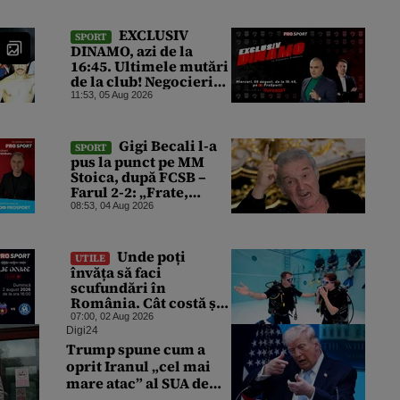
EXCLUSIV
SPORT
DINAMO, azi de la
16:45. Ultimele mutări
de la club! Negocieri
pentru transferuri și
11:53, 05 Aug 2026
cazul care a îndoliat
Dinamo
Gigi Becali l-a
SPORT
pus la punct pe MM
Stoica, după FCSB –
Farul 2-2: „Frate,
prieten, dar când te
08:53, 04 Aug 2026
faci de râs, trebuie să
intervii”
Unde poți
UTILE
învăța să faci
scufundări în
România. Cât costă și
de ce ai nevoie
07:00, 02 Aug 2026
Digi24
Trump spune cum a
oprit Iranul „cel mai
mare atac” al SUA de
după cel de-Al Doilea