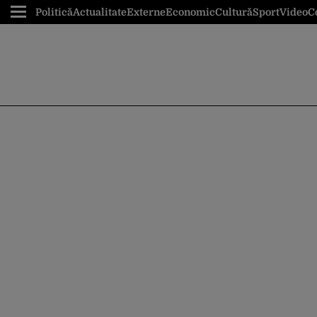
Politică
Actualitate
Externe
Economic
Cultură
Sport
Video
C