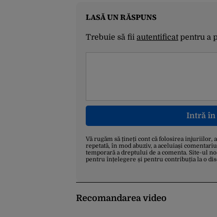
LASĂ UN RĂSPUNS
Trebuie să fii
autentificat
pentru a 
Intră î
Vă rugăm să țineți cont că folosirea injuriilor, 
repetată, în mod abuziv, a aceluiași comentariu
temporară a dreptului de a comenta. Site-ul no
pentru înțelegere și pentru contribuția la o di
Recomandarea video