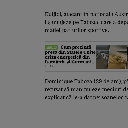
Kuljici, atacant în naționala Austr
l șantajeze pe Taboga, care a dep
mafiei pariurilor sportive.
Cum prezintă
MEDIU
presa din Statele Unite
criza energetică din
România și Germania.
Lipsa apei afectează
16:33
grav economiile
Europei
Dominique Taboga (29 de ani), pân
refuzat să manipuleze meciuri de f
explicat că le-a dat persoanelor 