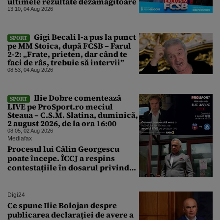
ultimele rezultate dezamăgitoare
13:10, 04 Aug 2026
Gigi Becali l-a pus la punct
SPORT
pe MM Stoica, după FCSB – Farul
2-2: „Frate, prieten, dar când te
faci de râs, trebuie să intervii”
08:53, 04 Aug 2026
Ilie Dobre comentează
SPORT
LIVE pe ProSport.ro meciul
Steaua – C.S.M. Slatina, duminică,
2 august 2026, de la ora 16:00
08:05, 02 Aug 2026
Mediafax
Procesul lui Călin Georgescu
poate începe. ÎCCJ a respins
contestațiile în dosarul privind
lovitura de stat
Digi24
Ce spune Ilie Bolojan despre
publicarea declarației de avere a