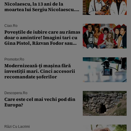
Nicolaescu, la 13 ani de la
moartea lui Sergiu Nicolaescu.
Transformarea care i-a surprins
pe toți
Ciao.ro
Poveştile de iubire care au rămas
doar o amintire! Imagini tari cu
Gina Pistol, Răzvan Fodor sau
Andra Măruţă şi foştii parteneri
Promotor.ro
Modernizează-ți mașina fără
investiții mari. Cinci accesorii
recomandate șoferilor
Descopera.ro
Care este cel mai vechi pod din
Europa?
Râzi Cu Lacrimi