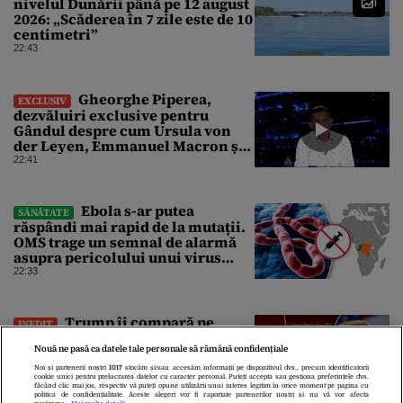
nivelul Dunării până pe 12 august
2026: „Scăderea în 7 zile este de 10
centimetri”
22:43
Gheorghe Piperea,
EXCLUSIV
dezvăluiri exclusive pentru
Gândul despre cum Ursula von
der Leyen, Emmanuel Macron și
Zelenski plănuiesc pe Signal să îl
22:41
pună „la respect” pe Trump
Ebola s-ar putea
SĂNĂTATE
răspândi mai rapid de la mutații.
OMS trage un semnal de alarmă
asupra pericolului unui virus
pentru care nu există vaccin
22:33
Trump îi compară pe
INEDIT
agenții de la Serviciul de Imigrare
Nouă ne pasă ca datele tale personale să rămână confidențiale
și Control Vamal cu Spider-Man la
prinderea migranților ilegali și a
Noi și partenerii noștri
1017
stocăm și/sau accesăm informații pe dispozitivul dvs., precum identificatorii
cookie unici pentru prelucrarea datelor cu caracter personal. Puteți accepta sau gestiona preferințele dvs.
infractorilor
22:33
făcând clic mai jos, respectiv vă puteți opune utilizării unui interes legitim în orice moment pe pagina cu
politica de confidențialitate. Aceste alegeri vor fi raportate partenerilor noștri și nu vă vor afecta