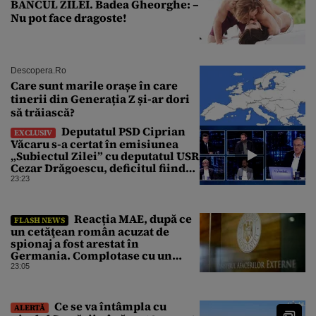
BANCUL ZILEI. Badea Gheorghe: –
Nu pot face dragoste!
Descopera.ro
Care sunt marile orașe în care
tinerii din Generația Z și-ar dori
să trăiască?
Deputatul PSD Ciprian
EXCLUSIV
Văcaru s-a certat în emisiunea
„Subiectul Zilei” cu deputatul USR
Cezar Drăgoescu, deficitul fiind
motivul scandalului
23:23
Reacția MAE, după ce
FLASH NEWS
un cetăţean român acuzat de
spionaj a fost arestat în
Germania. Complotase cu un
ucrainean ca să asasineze un
23:05
producător de drone
Ce se va întâmpla cu
ALERTĂ