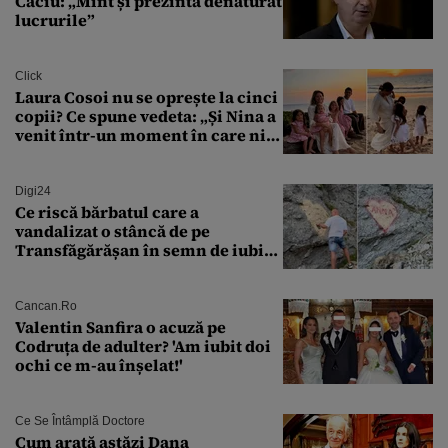
Câciu: „Mint și prezintă denaturat
lucrurile”
Click
Laura Cosoi nu se oprește la cinci
copii? Ce spune vedeta: „Și Nina a
venit într-un moment în care nici
măcar nu mai discutam”
Digi24
Ce riscă bărbatul care a
vandalizat o stâncă de pe
Transfăgărășan în semn de iubire
față de „Anna”
Cancan.ro
Valentin Sanfira o acuză pe
Codruța de adulter? 'Am iubit doi
ochi ce m-au înșelat!'
Ce Se Întâmplă Doctore
Cum arată astăzi Dana