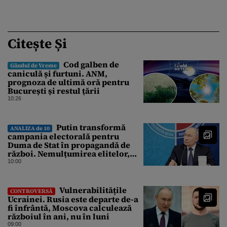
Citește Și
Cod galben de
Gândul de Vreme
caniculă și furtuni. ANM,
prognoza de ultimă oră pentru
București și restul țării
10:26
Putin transformă
ANALIZA de 10
campania electorală pentru
Duma de Stat în propagandă de
război. Nemulțumirea elitelor,
tratată cu indiferență la Kremlin
10:00
Vulnerabilitățile
CONTROVERSĂ
Ucrainei. Rusia este departe de-a
fi înfrântă, Moscova calculează
războiul în ani, nu în luni
09:00