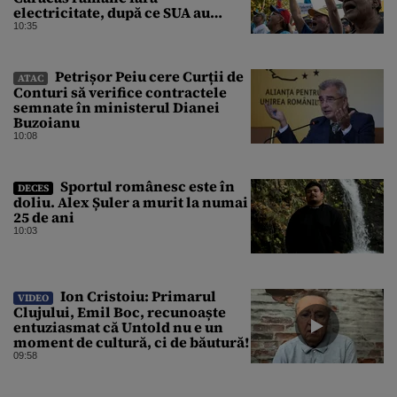
electricitate, după ce SUA au
promis modernizarea rețelei
10:35
Petrișor Peiu cere Curții de
ATAC
Conturi să verifice contractele
semnate în ministerul Dianei
Buzoianu
10:08
Sportul românesc este în
DECES
doliu. Alex Șuler a murit la numai
25 de ani
10:03
Ion Cristoiu: Primarul
VIDEO
Clujului, Emil Boc, recunoaște
entuziasmat că Untold nu e un
moment de cultură, ci de băutură!
09:58