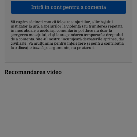
Intră în cont pentru a comenta
Vă rugăm să țineți cont că folosirea injuriilor, a limbajului
instigator la ură, a apelurilor la violență sau trimiterea repetată,
în mod abuziv, a aceluiași comentariu pot duce nu doar la
ștergerea mesajului, ci și la suspendarea temporară a dreptului
de a comenta. Site-ul nostru încurajează dezbaterile aprinse, dar
civilizate. Vă mulțumim pentru înțelegere și pentru contribuția
la o discuție bazată pe argumente, nu pe atacuri.
Recomandarea video