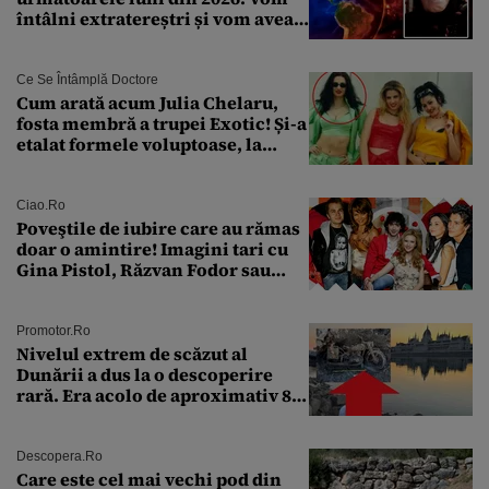
întâlni extratereștri și vom avea
un nou conflict global
Ce Se Întâmplă Doctore
Cum arată acum Julia Chelaru,
fosta membră a trupei Exotic! Și-a
etalat formele voluptoase, la
aproape 50 de ani
Ciao.ro
Poveştile de iubire care au rămas
doar o amintire! Imagini tari cu
Gina Pistol, Răzvan Fodor sau
Andra Măruţă şi foştii parteneri
Promotor.ro
Nivelul extrem de scăzut al
Dunării a dus la o descoperire
rară. Era acolo de aproximativ 80
de ani
Descopera.ro
Care este cel mai vechi pod din