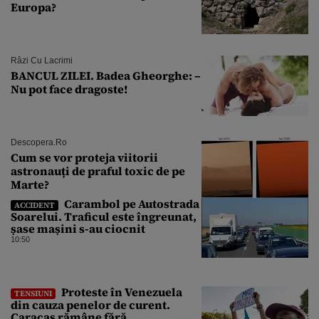
Europa?
Râzi Cu Lacrimi
BANCUL ZILEI. Badea Gheorghe: –
Nu pot face dragoste!
Descopera.ro
Cum se vor proteja viitorii
astronauți de praful toxic de pe
Marte?
Carambol pe Autostrada
ACCIDENT
Soarelui. Traficul este îngreunat,
șase mașini s-au ciocnit
10:50
Proteste în Venezuela
TENSIUNI
din cauza penelor de curent.
Caracas rămâne fără