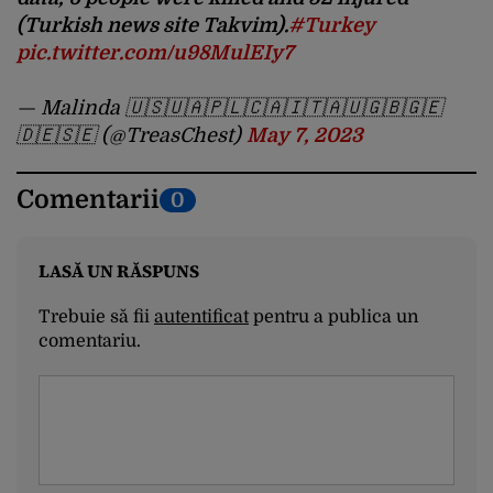
(Turkish news site Takvim).
#Turkey
pic.twitter.com/u98MulEIy7
— Malinda 🇺🇸🇺🇦🇵🇱🇨🇦🇮🇹🇦🇺🇬🇧🇬🇪
🇩🇪🇸🇪 (@TreasChest)
May 7, 2023
Comentarii
0
LASĂ UN RĂSPUNS
Trebuie să fii
autentificat
pentru a publica un
comentariu.