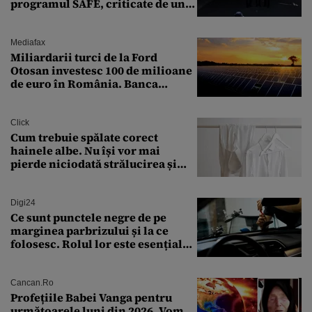
programul SAFE, criticate de un
expert în securitate: „Nu știm ce
arme ne trebuie”
Mediafax
Miliardarii turci de la Ford
Otosan investesc 100 de milioane
de euro în România. Banca
Transilvania le acordă o
finanțare uriașă
Click
Cum trebuie spălate corect
hainele albe. Nu își vor mai
pierde niciodată strălucirea și
culoarea intensă
Digi24
Ce sunt punctele negre de pe
marginea parbrizului și la ce
folosesc. Rolul lor este esențial
pentru siguranța mașinii
Cancan.ro
Profețiile Babei Vanga pentru
următoarele luni din 2026. Vom