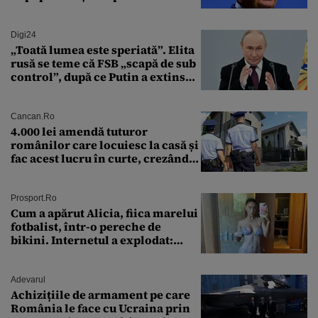
Digi24
„Toată lumea este speriată”. Elita
rusă se teme că FSB „scapă de sub
control”, după ce Putin a extins
puterea serviciului
Cancan.ro
4.000 lei amendă tuturor
românilor care locuiesc la casă și
fac acest lucru în curte, crezând
că nu îi vede nimeni
Prosport.ro
Cum a apărut Alicia, fiica marelui
fotbalist, într-o pereche de
bikini. Internetul a explodat:
„Zeiță superbă!”
Adevarul
Achizițiile de armament pe care
România le face cu Ucraina prin