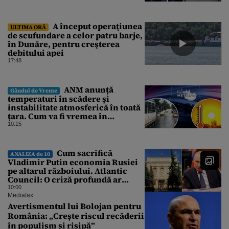
A început operaţiunea
ULTIMA ORĂ
de scufundare a celor patru barje,
în Dunăre, pentru creşterea
debitului apei
17:48
ANM anunță
Gândul de Vreme
temperaturi în scădere și
instabilitate atmosferică în toată
țara. Cum va fi vremea în
București și când vin vijeliile
10:15
Cum sacrifică
ANALIZA de 10
Vladimir Putin economia Rusiei
pe altarul războiului. Atlantic
Council: O criză profundă ar
putea forța Kremlinul să apeleze
10:00
la ultimele resurse ale Băncii
Mediafax
Centrale
Avertismentul lui Bolojan pentru
România: „Crește riscul recăderii
în populism și risipă”