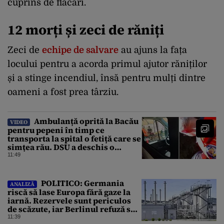
cuprins de flăcări.
12 morți și zeci de răniți
Zeci de
echipe de salvare
au ajuns la fața
locului pentru a acorda primul ajutor răniților
și a stinge incendiul, însă pentru mulți dintre
oameni a fost prea târziu.
Ambulanță oprită la Bacău
VIDEO
pentru pepeni în timp ce
transporta la spital o fetiță care se
simțea rău. DSU a deschis o
anchetă
11:49
POLITICO: Germania
ANALIZĂ
riscă să lase Europa fără gaze la
iarnă. Rezervele sunt periculos
de scăzute, iar Berlinul refuză să
intervină
11:39