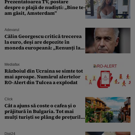
Prezentatoarea TV, postare
despre o plajă de nudiști: „Bine te-
am găsit, Amsterdam”
Adevarul
Călin Georgescu critică trecerea
la euro, deși are depozite în
moneda europeană: „Renunți la
leu, renunți la suveranitate”
Mediafax
Războiul din Ucraina se simte tot
mai aproape. Numărul alertelor
RO-Alert din Tulcea a explodat
Click
Cât a ajuns să coste o cafea și o
prăjitură în Bulgaria. Tot mai
mulți turiști se plâng de prețurile
ridicate
Digi24