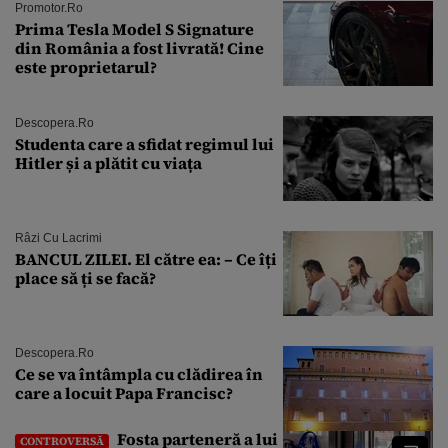
Promotor.ro
Prima Tesla Model S Signature
din România a fost livrată! Cine
este proprietarul?
Descopera.ro
Studenta care a sfidat regimul lui
Hitler și a plătit cu viața
Râzi Cu Lacrimi
BANCUL ZILEI. El către ea: – Ce îți
place să ți se facă?
Descopera.ro
Ce se va întâmpla cu clădirea în
care a locuit Papa Francisc?
Fosta parteneră a lui
CONTROVERSĂ