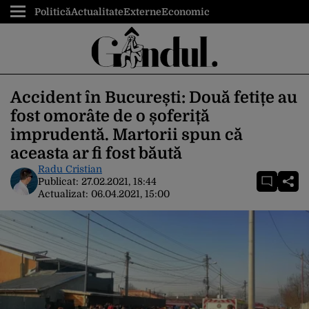
Politică
Actualitate
Externe
Economic
Accident în București: Două fetițe au
fost omorâte de o șoferiță
imprudentă. Martorii spun că
aceasta ar fi fost băută
Radu Cristian
Publicat:
27.02.2021, 18:44
Actualizat:
06.04.2021, 15:00