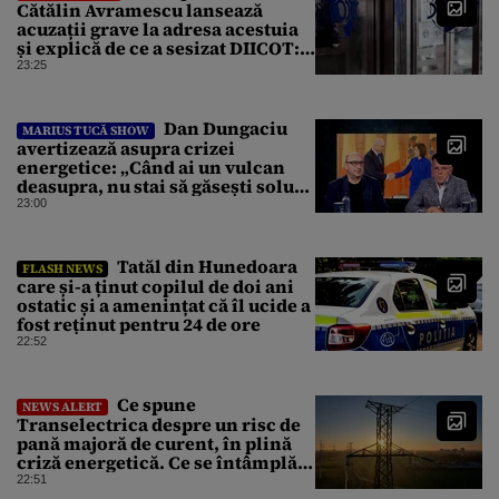
Cătălin Avramescu lansează
acuzații grave la adresa acestuia
și explică de ce a sesizat DIICOT:
„Făcea baie complet dezbrăcat cu
23:25
copiii”. Fostul consilier
prezidențial respinge acuzațiile
Dan Dungaciu
MARIUS TUCĂ SHOW
avertizează asupra crizei
energetice: „Când ai un vulcan
deasupra, nu stai să găsești soluții
cu leucoplast”
23:00
Tatăl din Hunedoara
FLASH NEWS
care și-a ținut copilul de doi ani
ostatic și a amenințat că îl ucide a
fost reținut pentru 24 de ore
22:52
Ce spune
NEWS ALERT
Transelectrica despre un risc de
pană majoră de curent, în plină
criză energetică. Ce se întâmplă
cu Sistemul Electroenergetic
22:51