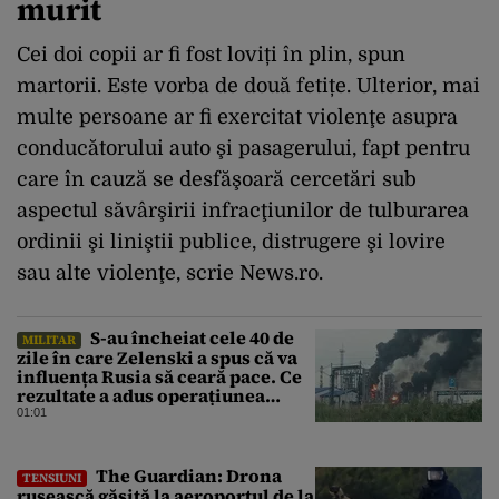
murit
Cei doi copii ar fi fost loviți în plin, spun
martorii. Este vorba de două fetițe. Ulterior, mai
multe persoane ar fi exercitat violenţe asupra
conducătorului auto şi pasagerului, fapt pentru
care în cauză se desfăşoară cercetări sub
aspectul săvârşirii infracţiunilor de tulburarea
ordinii şi liniştii publice, distrugere şi lovire
sau alte violenţe, scrie News.ro.
S-au încheiat cele 40 de
MILITAR
zile în care Zelenski a spus că va
influența Rusia să ceară pace. Ce
rezultate a adus operațiunea
Kievului
01:01
The Guardian: Drona
TENSIUNI
rusească găsită la aeroportul de la