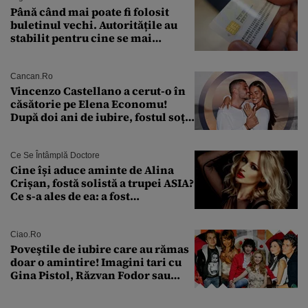
Până când mai poate fi folosit
buletinul vechi. Autoritățile au
stabilit pentru cine se mai
eliberează cartea de identitate
model 1997
Cancan.ro
Vincenzo Castellano a cerut-o în
căsătorie pe Elena Economu!
După doi ani de iubire, fostul soț
al Antoniei se pregătește de nuntă
Ce Se Întâmplă Doctore
Cine își aduce aminte de Alina
Crișan, fostă solistă a trupei ASIA?
Ce s-a ales de ea: a fost
condamnată la închisoare cu
suspendare. Ce acuzații i se aduc
Ciao.ro
Poveştile de iubire care au rămas
doar o amintire! Imagini tari cu
Gina Pistol, Răzvan Fodor sau
Andra Măruţă şi foştii parteneri