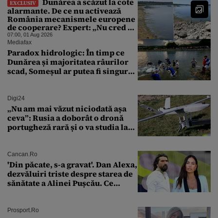
Dunărea a scăzut la cote
EXCLUSIV
alarmante. De ce nu activează
România mecanismele europene
de cooperare? Expert: „Nu cred că
a sta și a aștepta ploaia reprezintă
07:00, 01 Aug 2026
o strategie viabilă”
Mediafax
Paradox hidrologic: În timp ce
Dunărea și majoritatea râurilor
scad, Someșul ar putea fi singurul
mare râu cu debite în creștere
Digi24
„Nu am mai văzut niciodată așa
ceva”: Rusia a doborât o dronă
portugheză rară și o va studia la
un institut de cercetare
Cancan.ro
'Din păcate, s-a gravat'. Dan Alexa,
dezvăluiri triste despre starea de
sănătate a Alinei Pușcău. Ce
discuție au avut cu două zile în
urmă
Prosport.ro