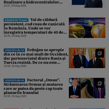
finalizare a hidrocentralelor
abandonate. „Nu ne-ar surprinde
14:07, 03 Aug 2026
dacă Miruță și USR ar acuza PSD și
de faptul că asupra Europei s-a
abătut o cupolă de foc”
Val de căldură
Gândul de Vreme
persistent, cod roșu de caniculă
în România. Unde se vor
înregistra temperaturi de 40 de
grade, potrivit ANM
10:25, 03 Aug 2026
Erdoğan se apropie
ANALIZA de 10
din ce în ce mai mult de Occident,
dar parteneriatul dintre Rusia și
Turcia rezistă. De ce nu este
Moscova îngrijorată de
10:00, 02 Aug 2026
orientarea spre vest a Ankarei
Factorul „Oman”.
ANALIZA de 10
Strâmtoarea Ormuz și mutarea
care ar putea da peste cap toate
planurile Iranului
10:00, 01 Aug 2026