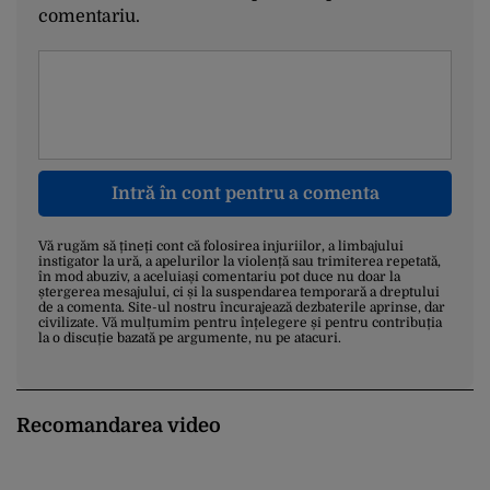
comentariu.
Intră în cont pentru a comenta
Vă rugăm să țineți cont că folosirea injuriilor, a limbajului
instigator la ură, a apelurilor la violență sau trimiterea repetată,
în mod abuziv, a aceluiași comentariu pot duce nu doar la
ștergerea mesajului, ci și la suspendarea temporară a dreptului
de a comenta. Site-ul nostru încurajează dezbaterile aprinse, dar
civilizate. Vă mulțumim pentru înțelegere și pentru contribuția
la o discuție bazată pe argumente, nu pe atacuri.
Recomandarea video