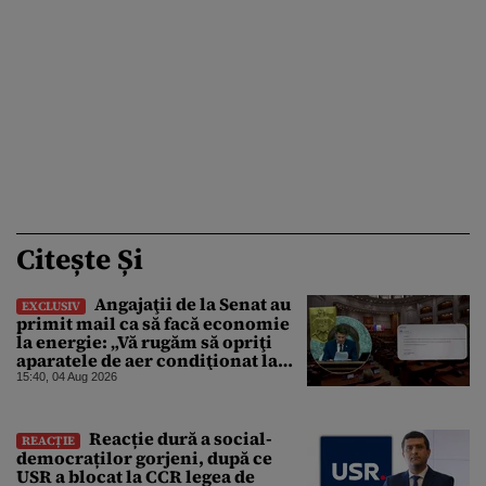
Citește Și
Angajaţii de la Senat au
EXCLUSIV
primit mail ca să facă economie
la energie: „Vă rugăm să opriţi
aparatele de aer condiţionat la
sfârşitul programului”
15:40, 04 Aug 2026
Reacție dură a social-
REACȚIE
democraților gorjeni, după ce
USR a blocat la CCR legea de