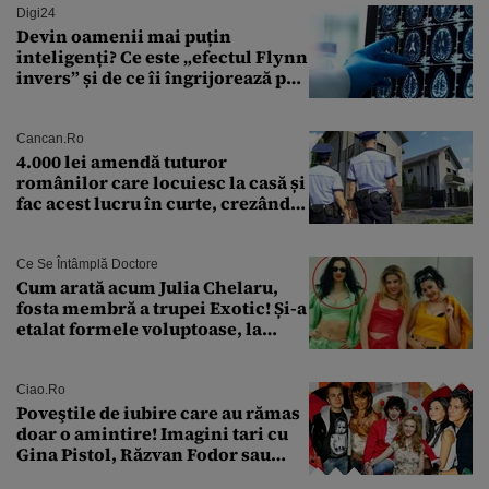
Digi24
Devin oamenii mai puțin
inteligenți? Ce este „efectul Flynn
invers” și de ce îi îngrijorează pe
cercetători
Cancan.ro
4.000 lei amendă tuturor
românilor care locuiesc la casă și
fac acest lucru în curte, crezând
că nu îi vede nimeni
Ce Se Întâmplă Doctore
Cum arată acum Julia Chelaru,
fosta membră a trupei Exotic! Și-a
etalat formele voluptoase, la
aproape 50 de ani
Ciao.ro
Poveştile de iubire care au rămas
doar o amintire! Imagini tari cu
Gina Pistol, Răzvan Fodor sau
Andra Măruţă şi foştii parteneri