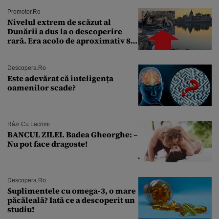
Promotor.ro
Nivelul extrem de scăzut al
Dunării a dus la o descoperire
rară. Era acolo de aproximativ 80
de ani
Descopera.ro
Este adevărat că inteligența
oamenilor scade?
Râzi Cu Lacrimi
BANCUL ZILEI. Badea Gheorghe: –
Nu pot face dragoste!
Descopera.ro
Suplimentele cu omega-3, o mare
păcăleală? Iată ce a descoperit un
studiu!