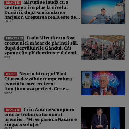
Miruță se laudă cu 8
REACȚIE
centimetri în plus la nivelul
Dunării, după scufundarea
barjelor. Creșterea realā este de
doar 4 centimetri
10:00
Radu Miruță nu a fost
PRECIZĂRI
crezut nici măcar de părinții săi,
după dezvăluirile Gândul. Cât
spune că a plătit ministrul demis
pentru vacanța la 5 stele în Turcia
09:45
Neurochirurgul Vlad
UTILE
Ciurea dezvăluie temperatura
exactă la care creierul
funcționează perfect. Ce se
întâmplă când afară sunt peste 35
09:33
grade Celsius
Crin Antonescu spune
REACȚIE
cine ar trebui să fie numit
premier: ”Mi se pare că Nazare e
singura soluție”
09:22