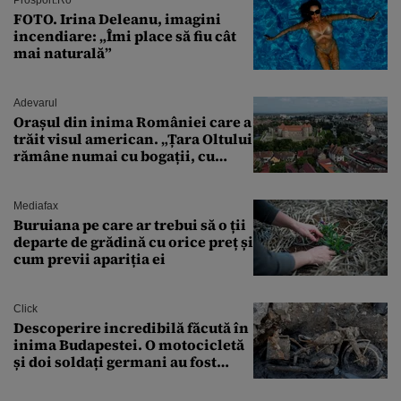
București. Pe ce dată ninge
FOTO. Irina Deleanu, imagini
incendiare: „Îmi place să fiu cât
mai naturală”
Adevarul
Orașul din inima României care a
trăit visul american. „Țara Oltului
rămâne numai cu bogații, cu
babele, cu moșnegii și cu
sărăntocii”
Mediafax
Buruiana pe care ar trebui să o ții
departe de grădină cu orice preț și
cum previi apariția ei
Click
Descoperire incredibilă făcută în
inima Budapestei. O motocicletă
și doi soldați germani au fost
găsiți în Dunăre