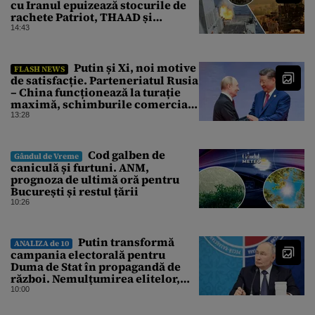
cu Iranul epuizează stocurile de
rachete Patriot, THAAD și
Tomahawk?
14:43
Putin și Xi, noi motive
FLASH NEWS
de satisfacție. Parteneriatul Rusia
– China funcționează la turație
maximă, schimburile comerciale
ating niveluri record
13:28
Cod galben de
Gândul de Vreme
caniculă și furtuni. ANM,
prognoza de ultimă oră pentru
București și restul țării
10:26
Putin transformă
ANALIZA de 10
campania electorală pentru
Duma de Stat în propagandă de
război. Nemulțumirea elitelor,
tratată cu indiferență la Kremlin
10:00