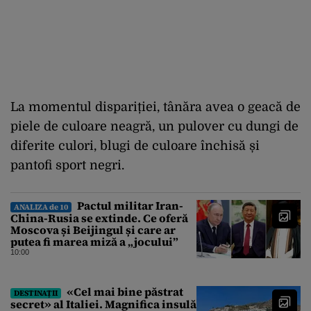
La momentul dispariției, tânăra avea o geacă de
piele de culoare neagră, un pulover cu dungi de
diferite culori, blugi de culoare închisă și
pantofi sport negri.
Pactul militar Iran-
ANALIZA de 10
China-Rusia se extinde. Ce oferă
Moscova și Beijingul și care ar
putea fi marea miză a „jocului”
10:00
«Cel mai bine păstrat
DESTINAȚII
secret» al Italiei. Magnifica insulă