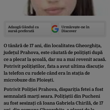
Adaugă Gândul ca
Urmărește-ne în
sursă preferată
Discover
O tânără de 17 ani, din localitatea Gheorghița,
județul Prahova, este căutată de polițiști după
ce a plecat la școală, dar nu a mai revenit acasă.
Potrivit polițiștilor, fata a avut ultima discuție
la telefon cu rudele când era în stația de
microbuze din Ploiești.
Potrivit Poliției Prahova, dispariția fetei a fost
semnalată marți seara. Polițiștii din Pucheni
au fost sesizați că Ioana Gabriela Chirilă, de 17
ani, din comuna Gheorghița, a plecat de la