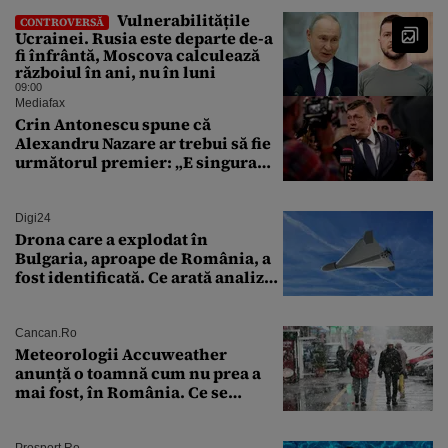
Vulnerabilitățile
CONTROVERSĂ
Ucrainei. Rusia este departe de-a
fi înfrântă, Moscova calculează
războiul în ani, nu în luni
09:00
Mediafax
Crin Antonescu spune că
Alexandru Nazare ar trebui să fie
următorul premier: „E singura
soluție”
Digi24
Drona care a explodat în
Bulgaria, aproape de România, a
fost identificată. Ce arată analiza
preliminară a epavei
Cancan.ro
Meteorologii Accuweather
anunță o toamnă cum nu prea a
mai fost, în România. Ce se
întâmplă în septembrie,
octombrie și noiembrie 2026, în
Prosport.ro