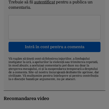
Trebuie să fii
autentificat
pentru a publica un
comentariu.
Intră în cont pentru a comenta
Vă rugăm să țineți cont că folosirea injuriilor, a limbajului
instigator la ură, a apelurilor la violență sau trimiterea repetată,
în mod abuziv, a aceluiași comentariu pot duce nu doar la
ștergerea mesajului, ci și la suspendarea temporară a dreptului
de a comenta. Site-ul nostru încurajează dezbaterile aprinse, dar
civilizate. Vă mulțumim pentru înțelegere și pentru contribuția
la o discuție bazată pe argumente, nu pe atacuri.
Recomandarea video