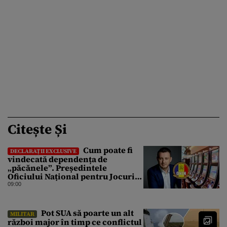
Citește Și
Cum poate fi
DECLARAȚII EXCLUSIVE
vindecată dependența de
„păcănele”. Președintele
Oficiului Național pentru Jocuri
de Noroc propune o ordonanță de
09:00
urgență istorică și explică
procedura de autoexcludere
unică
Pot SUA să poarte un alt
MILITAR
război major în timp ce conflictul