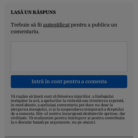
LASĂ UN RĂSPUNS
Trebuie să fii
autentificat
pentru a publica un
comentariu.
Intră în cont pentru a comenta
Vă rugăm să țineți cont că folosirea injuriilor, a limbajului
instigator la ură, a apelurilor la violență sau trimiterea repetată,
în mod abuziv, a aceluiași comentariu pot duce nu doar la
ștergerea mesajului, ci și la suspendarea temporară a dreptului
de a comenta. Site-ul nostru încurajează dezbaterile aprinse, dar
civilizate. Vă mulțumim pentru înțelegere și pentru contribuția
la o discuție bazată pe argumente, nu pe atacuri.