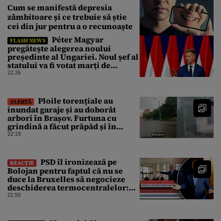
Cum se manifestă depresia
zâmbitoare și ce trebuie să știe
cei din jur pentru a o recunoaște
Péter Magyar
FLASH NEWS
pregătește alegerea noului
președinte al Ungariei. Noul șef al
statului va fi votat marți de
Parlament
22:26
Ploile torențiale au
ALERTĂ
inundat garaje și au doborât
arbori în Brașov. Furtuna cu
grindină a făcut prăpăd și în
Bihor
22:19
PSD îl ironizează pe
REACȚIE
Bolojan pentru faptul că nu se
duce la Bruxelles să negocieze
deschiderea termocentralelor:
„Pentru că a dat afară
21:50
translatorii”