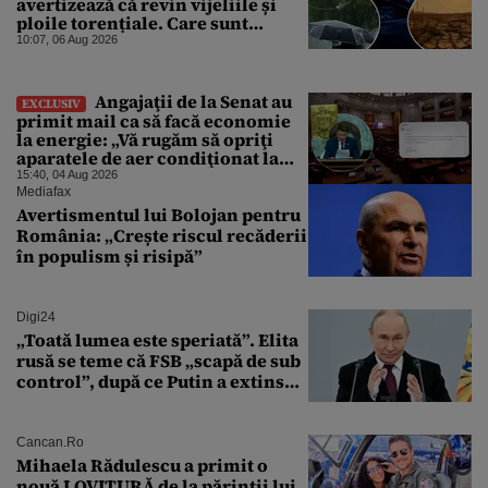
avertizează că revin vijeliile și
ploile torențiale. Care sunt
zonele vizate, începând chiar de
10:07, 06 Aug 2026
azi
Angajaţii de la Senat au
EXCLUSIV
primit mail ca să facă economie
la energie: „Vă rugăm să opriţi
aparatele de aer condiţionat la
sfârşitul programului”
15:40, 04 Aug 2026
Mediafax
Avertismentul lui Bolojan pentru
România: „Crește riscul recăderii
în populism și risipă”
Digi24
„Toată lumea este speriată”. Elita
rusă se teme că FSB „scapă de sub
control”, după ce Putin a extins
puterea serviciului
Cancan.ro
Mihaela Rădulescu a primit o
nouă LOVITURĂ de la părinții lui