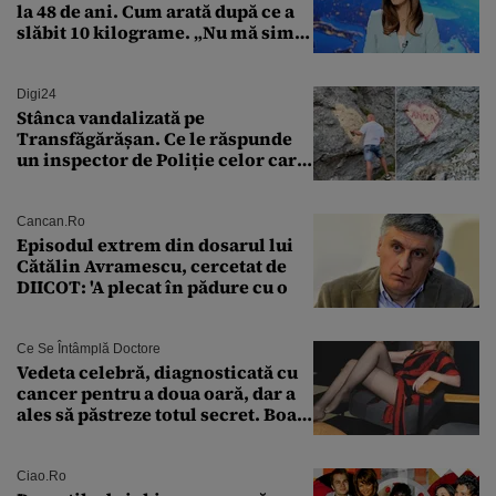
la 48 de ani. Cum arată după ce a
slăbit 10 kilograme. „Nu mă simt
bine în această perioadă”
Digi24
Stânca vandalizată pe
Transfăgărășan. Ce le răspunde
un inspector de Poliție celor care
întreabă: „Dar ce a făcut?”
Cancan.ro
Episodul extrem din dosarul lui
Cătălin Avramescu, cercetat de
DIICOT: 'A plecat în pădure cu o
Ce Se Întâmplă Doctore
Vedeta celebră, diagnosticată cu
cancer pentru a doua oară, dar a
ales să păstreze totul secret. Boala
a fost descoperită la un control de
rutină
Ciao.ro