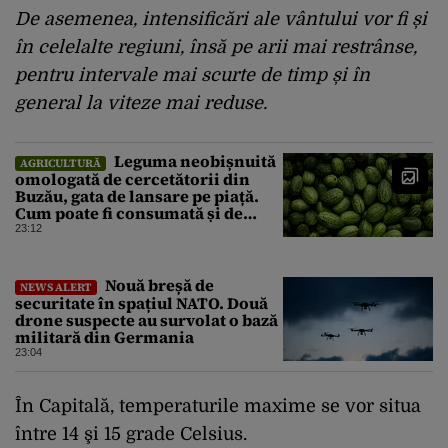
De asemenea, intensificări ale vântului vor fi și
în celelalte regiuni, însă pe arii mai restrânse,
pentru intervale mai scurte de timp și în
general la viteze mai reduse.
Leguma neobișnuită
AGRICULTURĂ
omologată de cercetătorii din
Buzău, gata de lansare pe piață.
Cum poate fi consumată și de
unde provine soiul
23:12
Nouă breșă de
NEWS ALERT
securitate în spațiul NATO. Două
drone suspecte au survolat o bază
militară din Germania
23:04
În Capitală, temperaturile maxime se vor situa
între 14 şi 15 grade Celsius.