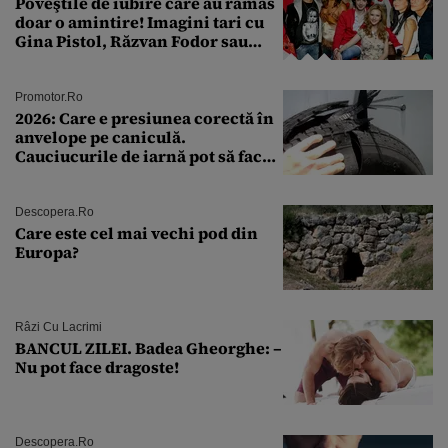
Poveştile de iubire care au rămas
doar o amintire! Imagini tari cu
Gina Pistol, Răzvan Fodor sau
Andra Măruţă şi foştii parteneri
Promotor.ro
2026: Care e presiunea corectă în
anvelope pe caniculă.
Cauciucurile de iarnă pot să facă
explozie la peste 40°C?
Descopera.ro
Care este cel mai vechi pod din
Europa?
Râzi Cu Lacrimi
BANCUL ZILEI. Badea Gheorghe: –
Nu pot face dragoste!
Descopera.ro