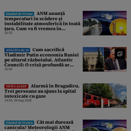
ANM anunță
Gândul de Vreme
temperaturi în scădere și
instabilitate atmosferică în toată
țara. Cum va fi vremea în
București și când vin vijeliile
10:15
Cum sacrifică
ANALIZA de 10
Vladimir Putin economia Rusiei
pe altarul războiului. Atlantic
Council: O criză profundă ar
putea forța Kremlinul să apeleze
10:00
la ultimele resurse ale Băncii
Centrale
Alarmă în Bragadiru.
NEWS ALERT
Trei persoane au ajuns la spital
intoxicate cu gaze
14:54, 06 Aug 2026
Cât mai durează
Gândul de Vreme
canicula? Meteorologii ANM