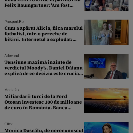
Felix Baumgartner: 'Am fost
ȘTEARSĂ complet din
Prosport.ro
Cum a apărut Alicia, fiica marelui
fotbalist, într-o pereche de
bikini. Internetul a explodat:
„Zeiță superbă!”
Adevarul
Tensiune maximă înainte de
verdictul Moody’s. Daniel Dăianu
explică de ce decizia este crucială
pentru economia României
Mediafax
Miliardarii turci de la Ford
Otosan investesc 100 de milioane
de euro în România. Banca
Transilvania le acordă o
finanțare uriașă
Click
Monica Dascălu, de nerecunoscut