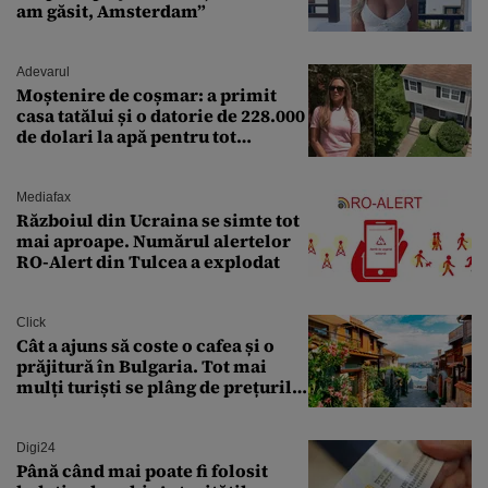
am găsit, Amsterdam”
Adevarul
Moștenire de coșmar: a primit
casa tatălui și o datorie de 228.000
de dolari la apă pentru tot
cartierul
Mediafax
Războiul din Ucraina se simte tot
mai aproape. Numărul alertelor
RO-Alert din Tulcea a explodat
Click
Cât a ajuns să coste o cafea și o
prăjitură în Bulgaria. Tot mai
mulți turiști se plâng de prețurile
ridicate
Digi24
Până când mai poate fi folosit