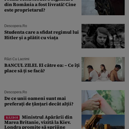
din România a fost livrată! Cine
este proprietarul?
Descopera.ro
Studenta care a sfidat regimul lui
Hitler și a plătit cu viața
Râzi Cu Lacrimi
BANCUL ZILEI. El către ea: – Ce îți
place să ți se facă?
Descopera.ro
De ce unii oameni sunt mai
preferați de țânțari decât alții?
Ministrul Apărării din
RĂZBOI
Marea Britanie, vizită la Kiev.
Londra promite să sprijine