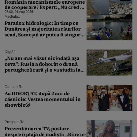
România mecanismele europene
de cooperare? Expert: „Nu cred că
a sta și a aștepta ploaia reprezintă
07:00, 01 Aug 2026
o strategie viabilă”
Mediafax
Paradox hidrologic: În timp ce
Dunărea și majoritatea râurilor
scad, Someșul ar putea fi singurul
mare râu cu debite în creștere
Digi24
„Nu am mai văzut niciodată așa
ceva”: Rusia a doborât o dronă
portugheză rară și o va studia la
un institut de cercetare
Cancan.ro
Au DIVORȚAT, după 2 ani de
căsnicie! Vestea momentului în
showbiz😮
Prosport.ro
Prezentatoarea TV, postare
despre o plajă de nudiști: „Bine te-