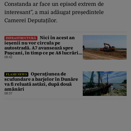
Constanda ar face un episod extrem de
interesant”, a mai adăugat președintele
Camerei Deputaților.
Nici în acest an
INFRASTRUCTURĂ
ieșenii nu vor circula pe
autostradă. A7 avansează spre
Pașcani, în timp ce pe A8 lucrările
întârzie
08:42
Operaţiunea de
FLASH NEWS
scufundare a barjelor în Dunăre
va fi reluată astăzi, după două
amânări
08:37