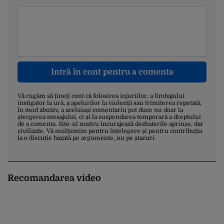
Intră în cont pentru a comenta
Vă rugăm să țineți cont că folosirea injuriilor, a limbajului
instigator la ură, a apelurilor la violență sau trimiterea repetată,
în mod abuziv, a aceluiași comentariu pot duce nu doar la
ștergerea mesajului, ci și la suspendarea temporară a dreptului
de a comenta. Site-ul nostru încurajează dezbaterile aprinse, dar
civilizate. Vă mulțumim pentru înțelegere și pentru contribuția
la o discuție bazată pe argumente, nu pe atacuri.
Recomandarea video