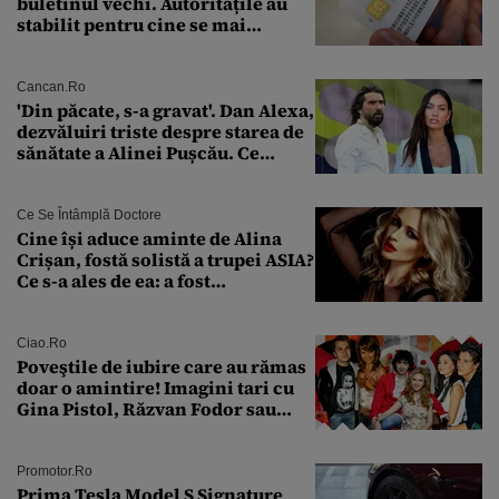
buletinul vechi. Autoritățile au
stabilit pentru cine se mai
eliberează cartea de identitate
model 1997
Cancan.ro
'Din păcate, s-a gravat'. Dan Alexa,
dezvăluiri triste despre starea de
sănătate a Alinei Pușcău. Ce
discuție au avut cu două zile în
urmă
Ce Se Întâmplă Doctore
Cine își aduce aminte de Alina
Crișan, fostă solistă a trupei ASIA?
Ce s-a ales de ea: a fost
condamnată la închisoare cu
suspendare. Ce acuzații i se aduc
Ciao.ro
Poveştile de iubire care au rămas
doar o amintire! Imagini tari cu
Gina Pistol, Răzvan Fodor sau
Andra Măruţă şi foştii parteneri
Promotor.ro
Prima Tesla Model S Signature