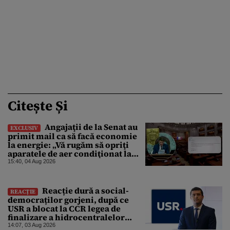
Citește Și
Angajaţii de la Senat au
EXCLUSIV
primit mail ca să facă economie
la energie: „Vă rugăm să opriţi
aparatele de aer condiţionat la
sfârşitul programului”
15:40, 04 Aug 2026
Reacție dură a social-
REACȚIE
democraților gorjeni, după ce
USR a blocat la CCR legea de
finalizare a hidrocentralelor
abandonate. „Nu ne-ar surprinde
14:07, 03 Aug 2026