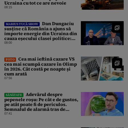
Ucraina cu tot ce are nevoie
08:15
Dan Dungaciu
MARIUS TUCĂ SHOW
susține că România a ajuns să
importe energie din Ucraina din
cauza eșecului clasei politice:
Este bilanțul politic al ultimilor
08:00
ani
Cea mai ieftină cazare VS
FOTO
cea mai scumpă cazare în Olimp
în 2026. Cât costă pe noapte și
cum arată
07:56
Adevărul despre
SĂNĂTATE
pepenele roșu: Pe cât e de gustos,
pe atât poate fi de periculos.
Semnalul de alarmă tras de
doctorul Mihail Pautov
07:41