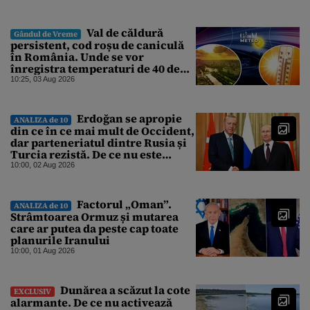
dacă Miruță și USR ar acuza PSD și
de faptul că asupra Europei s-a
abătut o cupolă de foc”
Val de căldură
Gândul de Vreme
persistent, cod roșu de caniculă
în România. Unde se vor
înregistra temperaturi de 40 de
grade, potrivit ANM
10:25, 03 Aug 2026
Erdoğan se apropie
ANALIZA de 10
din ce în ce mai mult de Occident,
dar parteneriatul dintre Rusia și
Turcia rezistă. De ce nu este
Moscova îngrijorată de
10:00, 02 Aug 2026
orientarea spre vest a Ankarei
Factorul „Oman”.
ANALIZA de 10
Strâmtoarea Ormuz și mutarea
care ar putea da peste cap toate
planurile Iranului
10:00, 01 Aug 2026
Dunărea a scăzut la cote
EXCLUSIV
alarmante. De ce nu activează