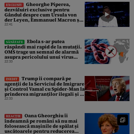
Gheorghe Piperea,
EXCLUSIV
dezvăluiri exclusive pentru
Gândul despre cum Ursula von
der Leyen, Emmanuel Macron și
Zelenski plănuiesc pe Signal să îl
22:41
pună „la respect” pe Trump
Ebola s-ar putea
SĂNĂTATE
răspândi mai rapid de la mutații.
OMS trage un semnal de alarmă
asupra pericolului unui virus
pentru care nu există vaccin
22:33
Trump îi compară pe
INEDIT
agenții de la Serviciul de Imigrare
și Control Vamal cu Spider-Man la
prinderea migranților ilegali și a
infractorilor
22:33
Oana Gheorghiu îi
REACȚIE
îndeamnă pe români să nu mai
folosească mașinile de spălat și
uscătoarele pentru reducerea