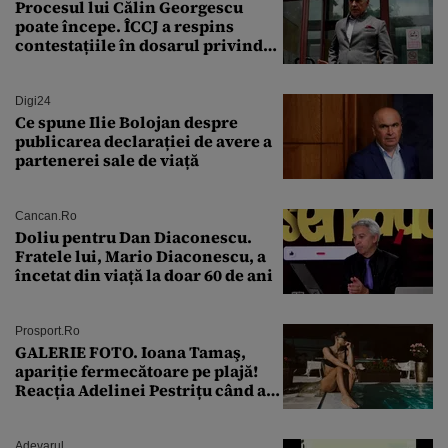
Procesul lui Călin Georgescu
poate începe. ÎCCJ a respins
contestațiile în dosarul privind
lovitura de stat
Digi24
Ce spune Ilie Bolojan despre
publicarea declarației de avere a
partenerei sale de viață
Cancan.ro
Doliu pentru Dan Diaconescu.
Fratele lui, Mario Diaconescu, a
încetat din viață la doar 60 de ani
Prosport.ro
GALERIE FOTO. Ioana Tamaş,
apariție fermecătoare pe plajă!
Reacția Adelinei Pestrițu când a
văzut-o
Adevarul