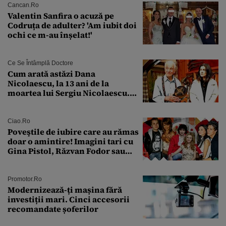
Cancan.ro
Valentin Sanfira o acuză pe
Codruța de adulter? 'Am iubit doi
ochi ce m-au înșelat!'
Ce Se Întâmplă Doctore
Cum arată astăzi Dana
Nicolaescu, la 13 ani de la
moartea lui Sergiu Nicolaescu.
Transformarea care i-a surprins
pe toți
Ciao.ro
Poveştile de iubire care au rămas
doar o amintire! Imagini tari cu
Gina Pistol, Răzvan Fodor sau
Andra Măruţă şi foştii parteneri
Promotor.ro
Modernizează-ți mașina fără
investiții mari. Cinci accesorii
recomandate șoferilor