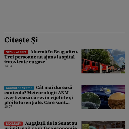
Citește Și
Alarmă în Bragadiru.
NEWS ALERT
Trei persoane au ajuns la spital
intoxicate cu gaze
14:54
Cât mai durează
Gândul de Vreme
canicula? Meteorologii ANM
avertizează că revin vijeliile și
ploile torențiale. Care sunt
zonele vizate, începând chiar de
10:07
azi
Angajaţii de la Senat au
EXCLUSIV
primit mail ca să facă economie