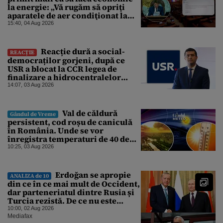
la energie: „Vă rugăm să opriţi
aparatele de aer condiţionat la
sfârşitul programului”
15:40, 04 Aug 2026
Reacție dură a social-
REACȚIE
democraților gorjeni, după ce
USR a blocat la CCR legea de
finalizare a hidrocentralelor
abandonate. „Nu ne-ar surprinde
14:07, 03 Aug 2026
dacă Miruță și USR ar acuza PSD și
de faptul că asupra Europei s-a
abătut o cupolă de foc”
Val de căldură
Gândul de Vreme
persistent, cod roșu de caniculă
în România. Unde se vor
înregistra temperaturi de 40 de
grade, potrivit ANM
10:25, 03 Aug 2026
Erdoğan se apropie
ANALIZA de 10
din ce în ce mai mult de Occident,
dar parteneriatul dintre Rusia și
Turcia rezistă. De ce nu este
Moscova îngrijorată de
10:00, 02 Aug 2026
orientarea spre vest a Ankarei
Mediafax