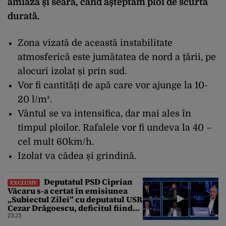
amiaza și seara, când așteptăm ploi de scurtă
durată.
Zona vizată de această instabilitate
atmosferică este jumătatea de nord a țării, pe
alocuri izolat și prin sud.
Vor fi cantități de apă care vor ajunge la 10-
20 l/m².
Vântul se va intensifica, dar mai ales în
timpul ploilor. Rafalele vor fi undeva la 40 –
cel mult 60km/h.
Izolat va cădea și grindină.
Deputatul PSD Ciprian
EXCLUSIV
Văcaru s-a certat în emisiunea
„Subiectul Zilei” cu deputatul USR
Cezar Drăgoescu, deficitul fiind
motivul scandalului
23:23