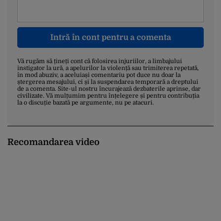
Intră în cont pentru a comenta
Vă rugăm să țineți cont că folosirea injuriilor, a limbajului
instigator la ură, a apelurilor la violență sau trimiterea repetată,
în mod abuziv, a aceluiași comentariu pot duce nu doar la
ștergerea mesajului, ci și la suspendarea temporară a dreptului
de a comenta. Site-ul nostru încurajează dezbaterile aprinse, dar
civilizate. Vă mulțumim pentru înțelegere și pentru contribuția
la o discuție bazată pe argumente, nu pe atacuri.
Recomandarea video