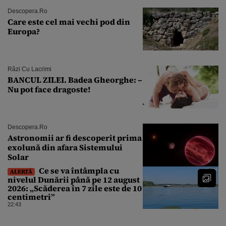
Descopera.ro
Care este cel mai vechi pod din
Europa?
Râzi Cu Lacrimi
BANCUL ZILEI. Badea Gheorghe: –
Nu pot face dragoste!
Descopera.ro
Astronomii ar fi descoperit prima
exolună din afara Sistemului
Solar
Ce se va întâmpla cu
ALERTĂ
nivelul Dunării până pe 12 august
2026: „Scăderea în 7 zile este de 10
centimetri”
22:43