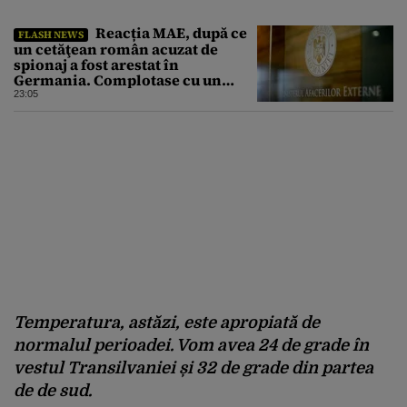
Reacția MAE, după ce
FLASH NEWS
un cetăţean român acuzat de
spionaj a fost arestat în
Germania. Complotase cu un
ucrainean ca să asasineze un
23:05
producător de drone
Temperatura, astăzi, este apropiată de
normalul perioadei. Vom avea 24 de grade în
vestul Transilvaniei și 32 de grade din partea
de de sud.