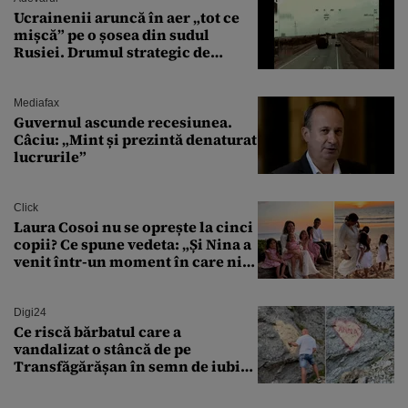
Ucrainenii aruncă în aer „tot ce
mișcă” pe o șosea din sudul
Rusiei. Drumul strategic de
aprovizionare către Crimeea este
controlat complet
Mediafax
Guvernul ascunde recesiunea.
Câciu: „Mint și prezintă denaturat
lucrurile”
Click
Laura Cosoi nu se oprește la cinci
copii? Ce spune vedeta: „Și Nina a
venit într-un moment în care nici
măcar nu mai discutam”
Digi24
Ce riscă bărbatul care a
vandalizat o stâncă de pe
Transfăgărășan în semn de iubire
față de „Anna”