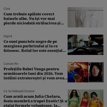
Transilvania le acordă o
finanțare uriașă
Click
Cum trebuie spălate corect
hainele albe. Nu își vor mai
pierde niciodată strălucirea și
culoarea intensă
Digi24
Ce sunt punctele negre de pe
marginea parbrizului și la ce
folosesc. Rolul lor este esențial
pentru siguranța mașinii
Cancan.ro
Profețiile Babei Vanga pentru
următoarele luni din 2026. Vom
întâlni extratereștri și vom avea
un nou conflict global
Ce Se Întâmplă Doctore
Cum arată acum Julia Chelaru,
fosta membră a trupei Exotic! Și-a
etalat formele voluptoase, la