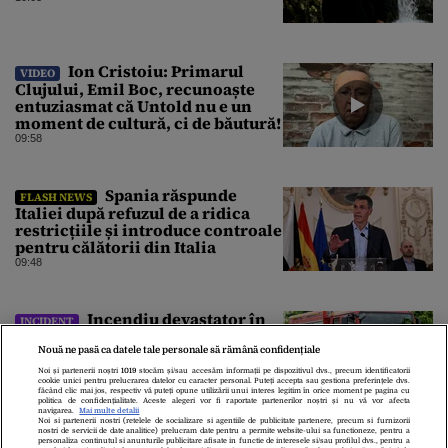
Ion Cristoiu: Primarul
VIDEO
Clujului, Emil Boc, recunoaște
entuziasmat că Untold nu e un
moment de cultură, ci de băutură!
09:58
Spania răspunde
FLASH NEWS
Italiei după refuzul de a ridica
restricțiile și introduce controale
pentru călătorii din Italia
09:48
Incendiu devastator în
INCIDENT
județul Vâlcea. Un bărbat a murit,
o femeie a ajuns la spital
Nouă ne pasă ca datele tale personale să rămână confidențiale
09:41
Noi și partenerii noștri
1019
stocăm și/sau accesăm informații pe dispozitivul dvs., precum identificatorii
cookie unici pentru prelucrarea datelor cu caracter personal. Puteți accepta sau gestiona preferințele dvs.
făcând clic mai jos, respectiv vă puteți opune utilizării unui interes legitim în orice moment pe pagina cu
politica de confidențialitate. Aceste alegeri vor fi raportate partenerilor noștri și nu vă vor afecta
navigarea.
Mai multe detalii
Noi si partenerii nostri (retelele de socializare si agentiile de publicitate partenere, precum si furnizorii
nostri de servicii de date analitice) prelucram date pentru a permite website-ului sa functioneze, pentru a
personaliza continutul si anunturile publicitare afisate in functie de interesele si/sau profilul dvs., pentru a