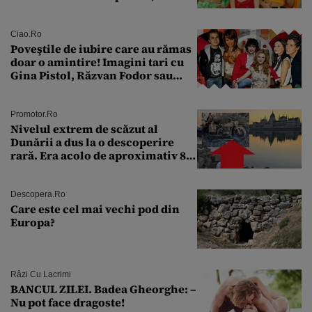
aproape 50 de ani
Ciao.ro
Poveştile de iubire care au rămas
doar o amintire! Imagini tari cu
Gina Pistol, Răzvan Fodor sau
Andra Măruţă şi foştii parteneri
Promotor.ro
Nivelul extrem de scăzut al
Dunării a dus la o descoperire
rară. Era acolo de aproximativ 80
de ani
Descopera.ro
Care este cel mai vechi pod din
Europa?
Râzi Cu Lacrimi
BANCUL ZILEI. Badea Gheorghe: –
Nu pot face dragoste!