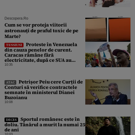
Descopera.ro
Cum se vor proteja viitorii
astronauți de praful toxic de pe
Marte?
Proteste în Venezuela
TENSIUNI
din cauza penelor de curent.
Caracas rămâne fără
electricitate, după ce SUA au
promis modernizarea rețelei
10:35
Petrișor Peiu cere Curții de
ATAC
Conturi să verifice contractele
semnate în ministerul Dianei
Buzoianu
10:08
Sportul românesc este în
DECES
doliu. Tânărul a murit la numai 25
de ani
10:03