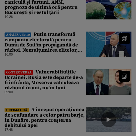
caniculă și furtuni. ANM,
prognoza de ultimă oră pentru
București și restul țării
10:26
Putin transformă
ANALIZA de 10
campania electorală pentru
Duma de Stat în propagandă de
război. Nemulțumirea elitelor,
tratată cu indiferență la Kremlin
10:00
Vulnerabilitățile
CONTROVERSĂ
Ucrainei. Rusia este departe de-a
fi înfrântă, Moscova calculează
războiul în ani, nu în luni
09:00
A început operaţiunea
ULTIMA ORĂ
de scufundare a celor patru barje,
în Dunăre, pentru creşterea
debitului apei
17:48