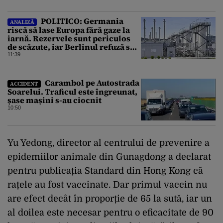
POLITICO: Germania
ANALIZĂ
riscă să lase Europa fără gaze la
iarnă. Rezervele sunt periculos
de scăzute, iar Berlinul refuză să
intervină
11:39
Carambol pe Autostrada
ACCIDENT
Soarelui. Traficul este îngreunat,
șase mașini s-au ciocnit
10:50
Yu Yedong, director al centrului de prevenire a
epidemiilor animale din Gunagdong a declarat
pentru publicația Standard din Hong Kong că
rațele au fost vaccinate. Dar primul vaccin nu
are efect decât în proporție de 65 la sută, iar un
al doilea este necesar pentru o eficacitate de 90