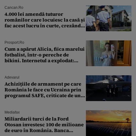
Cancan.ro
4.000 lei amendă tuturor
românilor care locuiesc la casă și
fac acest lucru în curte, crezând
că nu îi vede nimeni
Prosport.ro
Cum a apărut Alicia, fiica marelui
fotbalist, într-o pereche de
bikini. Internetul a explodat:
„Zeiță superbă!”
Adevarul
Achizițiile de armament pe care
România le face cu Ucraina prin
programul SAFE, criticate de un
expert în securitate: „Nu știm ce
arme ne trebuie”
Mediafax
Miliardarii turci de la Ford
Otosan investesc 100 de milioane
de euro în România. Banca