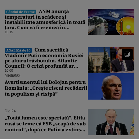
ANM anunță
Gândul de Vreme
temperaturi în scădere și
instabilitate atmosferică în toată
țara. Cum va fi vremea în
București și când vin vijeliile
10:15
Cum sacrifică
ANALIZA de 10
Vladimir Putin economia Rusiei
pe altarul războiului. Atlantic
Council: O criză profundă ar
putea forța Kremlinul să apeleze
10:00
la ultimele resurse ale Băncii
Mediafax
Centrale
Avertismentul lui Bolojan pentru
România: „Crește riscul recăderii
în populism și risipă”
Digi24
„Toată lumea este speriată”. Elita
rusă se teme că FSB „scapă de sub
control”, după ce Putin a extins
puterea serviciului