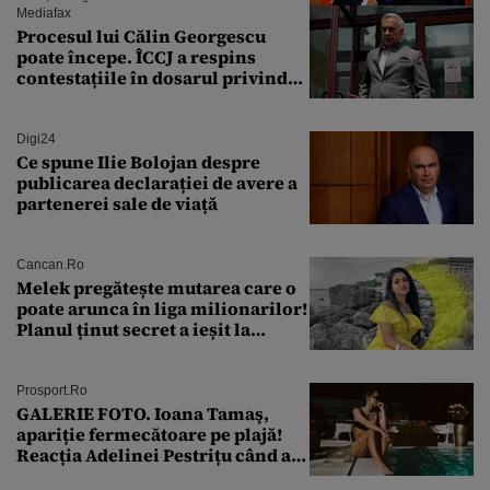
orientarea spre vest a Ankarei
Mediafax
Procesul lui Călin Georgescu
poate începe. ÎCCJ a respins
contestațiile în dosarul privind
lovitura de stat
Digi24
Ce spune Ilie Bolojan despre
publicarea declarației de avere a
partenerei sale de viață
Cancan.ro
Melek pregătește mutarea care o
poate arunca în liga milionarilor!
Planul ținut secret a ieșit la
lumină
Prosport.ro
GALERIE FOTO. Ioana Tamaş,
apariție fermecătoare pe plajă!
Reacția Adelinei Pestrițu când a
văzut-o