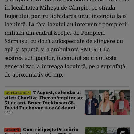
în localitatea Miheșu de Câmpie, pe strada
Bujorului, pentru lichidarea unui incendiu la o
locuință. La fața locului au intervenit pompierii
militari din cadrul Secției de Pompieri
Sărmașu, cu două autospeciale de stingere cu
apă și spumă și o ambulanță SMURD. La
sosirea echipajelor, incendiul se manifesta
generalizat la întreaga locuință, pe o suprafață
de aproximativ 50 mp.
7 August, calendarul
ACTUALITATE
zilei: Charlize Theron împlinește
51 de ani, Bruce Dickinson 68.
David Duchovny face 66 de ani
07:15
Cum risipește Primăria
ALERTĂ