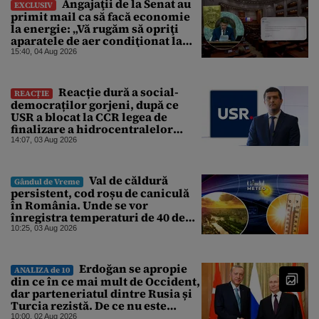
Angajaţii de la Senat au
EXCLUSIV
primit mail ca să facă economie
la energie: „Vă rugăm să opriţi
aparatele de aer condiţionat la
sfârşitul programului”
15:40, 04 Aug 2026
Reacție dură a social-
REACȚIE
democraților gorjeni, după ce
USR a blocat la CCR legea de
finalizare a hidrocentralelor
abandonate. „Nu ne-ar surprinde
14:07, 03 Aug 2026
dacă Miruță și USR ar acuza PSD și
de faptul că asupra Europei s-a
abătut o cupolă de foc”
Val de căldură
Gândul de Vreme
persistent, cod roșu de caniculă
în România. Unde se vor
înregistra temperaturi de 40 de
grade, potrivit ANM
10:25, 03 Aug 2026
Erdoğan se apropie
ANALIZA de 10
din ce în ce mai mult de Occident,
dar parteneriatul dintre Rusia și
Turcia rezistă. De ce nu este
Moscova îngrijorată de
10:00, 02 Aug 2026