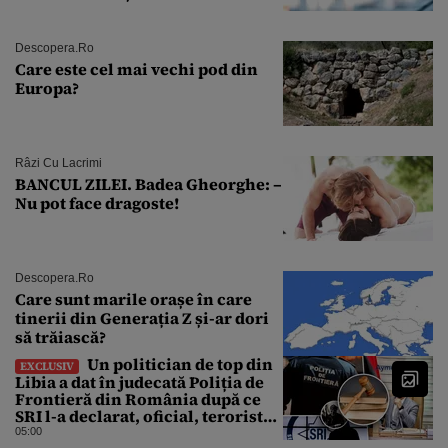
Descopera.ro
Care este cel mai vechi pod din
Europa?
Râzi Cu Lacrimi
BANCUL ZILEI. Badea Gheorghe: –
Nu pot face dragoste!
Descopera.ro
Care sunt marile orașe în care
tinerii din Generația Z și-ar dori
să trăiască?
Un politician de top din
EXCLUSIV
Libia a dat în judecată Poliția de
Frontieră din România după ce
SRI l-a declarat, oficial, terorist
ISIS
05:00