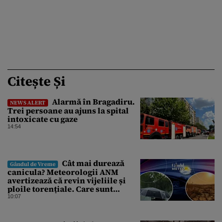
Citește Și
Alarmă în Bragadiru.
NEWS ALERT
Trei persoane au ajuns la spital
intoxicate cu gaze
14:54
Cât mai durează
Gândul de Vreme
canicula? Meteorologii ANM
avertizează că revin vijeliile și
ploile torențiale. Care sunt
zonele vizate, începând chiar de
10:07
azi