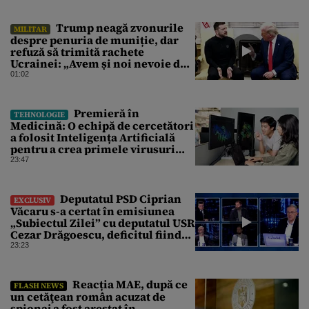
Trump neagă zvonurile
MILITAR
despre penuria de muniție, dar
refuză să trimită rachete
Ucrainei: „Avem și noi nevoie de
rachete”
01:02
Premieră în
TEHNOLOGIE
Medicină: O echipă de cercetători
a folosit Inteligența Artificială
pentru a crea primele virusuri
sintetice la tratarea de E.coli
23:47
Deputatul PSD Ciprian
EXCLUSIV
Văcaru s-a certat în emisiunea
„Subiectul Zilei” cu deputatul USR
Cezar Drăgoescu, deficitul fiind
motivul scandalului
23:23
Reacția MAE, după ce
FLASH NEWS
un cetăţean român acuzat de
spionaj a fost arestat în