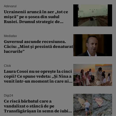
Adevarul
Ucrainenii aruncă în aer „tot ce
mișcă” pe o șosea din sudul
Rusiei. Drumul strategic de
aprovizionare către Crimeea este
controlat complet
Mediafax
Guvernul ascunde recesiunea.
Câciu: „Mint și prezintă denaturat
lucrurile”
Click
Laura Cosoi nu se oprește la cinci
copii? Ce spune vedeta: „Și Nina a
venit într-un moment în care nici
măcar nu mai discutam”
Digi24
Ce riscă bărbatul care a
vandalizat o stâncă de pe
Transfăgărășan în semn de iubire
față de „Anna”