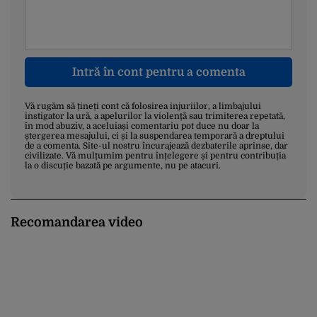
Intră în cont pentru a comenta
Vă rugăm să țineți cont că folosirea injuriilor, a limbajului
instigator la ură, a apelurilor la violență sau trimiterea repetată,
în mod abuziv, a aceluiași comentariu pot duce nu doar la
ștergerea mesajului, ci și la suspendarea temporară a dreptului
de a comenta. Site-ul nostru încurajează dezbaterile aprinse, dar
civilizate. Vă mulțumim pentru înțelegere și pentru contribuția
la o discuție bazată pe argumente, nu pe atacuri.
Recomandarea video