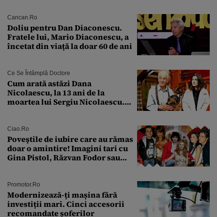
Cancan.ro
Doliu pentru Dan Diaconescu.
Fratele lui, Mario Diaconescu, a
încetat din viață la doar 60 de ani
Ce Se Întâmplă Doctore
Cum arată astăzi Dana
Nicolaescu, la 13 ani de la
moartea lui Sergiu Nicolaescu.
Transformarea care i-a surprins
pe toți
Ciao.ro
Poveştile de iubire care au rămas
doar o amintire! Imagini tari cu
Gina Pistol, Răzvan Fodor sau
Andra Măruţă şi foştii parteneri
Promotor.ro
Modernizează-ți mașina fără
investiții mari. Cinci accesorii
recomandate șoferilor