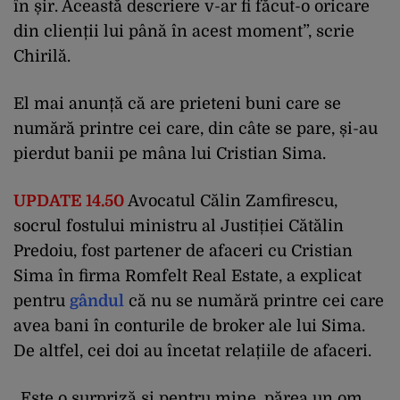
în șir. Această descriere v-ar fi făcut-o oricare
din clienții lui până în acest moment”, scrie
Chirilă.
El mai anunță că are prieteni buni care se
numără printre cei care, din câte se pare, și-au
pierdut banii pe mâna lui Cristian Sima.
UPDATE 14.50
Avocatul Călin Zamfirescu,
socrul fostului ministru al Justiției Cătălin
Predoiu, fost partener de afaceri cu Cristian
Sima în firma Romfelt Real Estate, a explicat
pentru
gândul
că nu se numără printre cei care
avea bani în conturile de broker ale lui Sima.
De altfel, cei doi au încetat relațiile de afaceri.
„Este o surpriză și pentru mine, părea un om