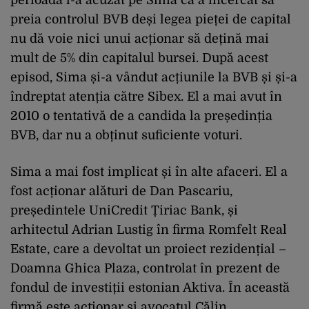
perioadă l-a acuzat pe Sima că a încercat să
preia controlul BVB deși legea pieței de capital
nu dă voie nici unui acționar să dețină mai
mult de 5% din capitalul bursei. După acest
episod, Sima și-a vândut acțiunile la BVB și și-a
îndreptat atenția către Sibex. El a mai avut în
2010 o tentativă de a candida la președinția
BVB, dar nu a obținut suficiente voturi.
Sima a mai fost implicat și în alte afaceri. El a
fost acționar alături de Dan Pascariu,
președintele UniCredit Țiriac Bank, și
arhitectul Adrian Lustig în firma Romfelt Real
Estate, care a devoltat un proiect rezidențial –
Doamna Ghica Plaza, controlat în prezent de
fondul de investiții estonian Aktiva. În această
firmă este acționar și avocatul Călin