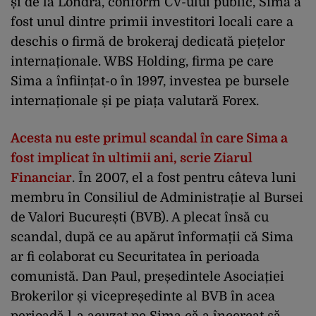
și de la Londra, conform CV-ului public, Sima a
fost unul dintre primii investitori locali care a
deschis o firmă de brokeraj dedicată piețelor
internaționale. WBS Holding, firma pe care
Sima a înființat-o în 1997, investea pe bursele
internaționale și pe piața valutară Forex.
Acesta nu este primul scandal în care Sima a
fost implicat în ultimii ani, scrie
Ziarul
Financiar
. În 2007, el a fost pentru câteva luni
membru în Consiliul de Administrație al Bursei
de Valori București (BVB). A plecat însă cu
scandal, după ce au apărut înformații că Sima
ar fi colaborat cu Securitatea în perioada
comunistă. Dan Paul, președintele Asociației
Brokerilor și vicepreședinte al BVB în acea