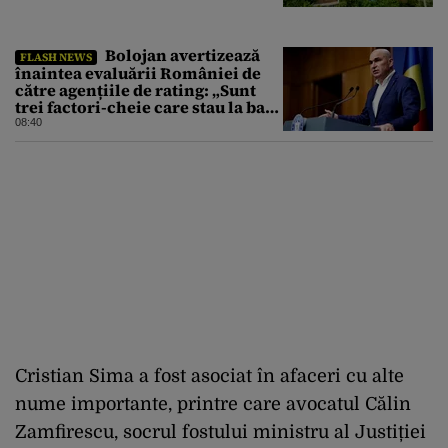
Bolojan avertizează
FLASH NEWS
înaintea evaluării României de
către agențiile de rating: „Sunt
trei factori-cheie care stau la baza
acestor evaluări”
08:40
Cristian Sima a fost asociat în afaceri cu alte
nume importante, printre care avocatul Călin
Zamfirescu, socrul fostului ministru al Justiției