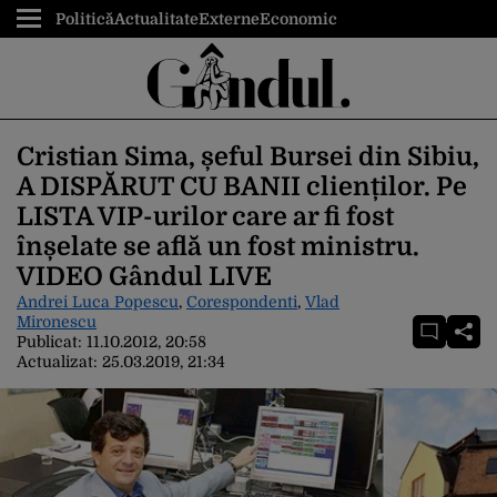
Politică
Actualitate
Externe
Economic
Cristian Sima, șeful Bursei din Sibiu,
A DISPĂRUT CU BANII clienților. Pe
LISTA VIP-urilor care ar fi fost
înșelate se află un fost ministru.
VIDEO Gândul LIVE
Andrei Luca Popescu
,
Corespondenti
,
Vlad
Mironescu
Publicat:
11.10.2012, 20:58
Actualizat:
25.03.2019, 21:34