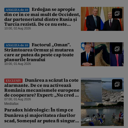
Erdoğan se apropie
ANALIZA de 10
din ce în ce mai mult de Occident,
dar parteneriatul dintre Rusia și
Turcia rezistă. De ce nu este
Moscova îngrijorată de
10:00, 02 Aug 2026
orientarea spre vest a Ankarei
Factorul „Oman”.
ANALIZA de 10
Strâmtoarea Ormuz și mutarea
care ar putea da peste cap toate
planurile Iranului
10:00, 01 Aug 2026
Dunărea a scăzut la cote
EXCLUSIV
alarmante. De ce nu activează
România mecanismele europene
de cooperare? Expert: „Nu cred că
a sta și a aștepta ploaia reprezintă
07:00, 01 Aug 2026
o strategie viabilă”
Mediafax
Paradox hidrologic: În timp ce
Dunărea și majoritatea râurilor
scad, Someșul ar putea fi singurul
mare râu cu debite în creștere