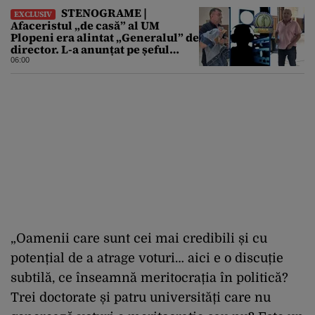
STENOGRAME |
EXCLUSIV
Afaceristul „de casă” al UM
Plopeni era alintat „Generalul” de
director. L-a anunțat pe șeful
uzinei că i-a adus „subțireanu,
06:00
așa”
„Oamenii care sunt cei mai credibili și cu
potențial de a atrage voturi… aici e o discuție
subtilă, ce înseamnă meritocrația în politică?
Trei doctorate și patru universități care nu