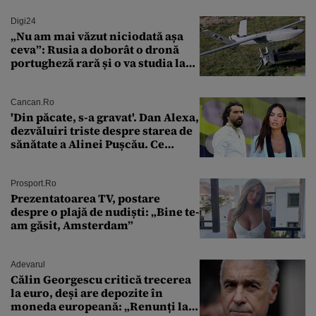
Digi24
„Nu am mai văzut niciodată așa
ceva”: Rusia a doborât o dronă
portugheză rară și o va studia la
un institut de cercetare
Cancan.ro
'Din păcate, s-a gravat'. Dan Alexa,
dezvăluiri triste despre starea de
sănătate a Alinei Pușcău. Ce
discuție au avut cu două zile în
urmă
Prosport.ro
Prezentatoarea TV, postare
despre o plajă de nudiști: „Bine te-
am găsit, Amsterdam”
Adevarul
Călin Georgescu critică trecerea
la euro, deși are depozite în
moneda europeană: „Renunți la