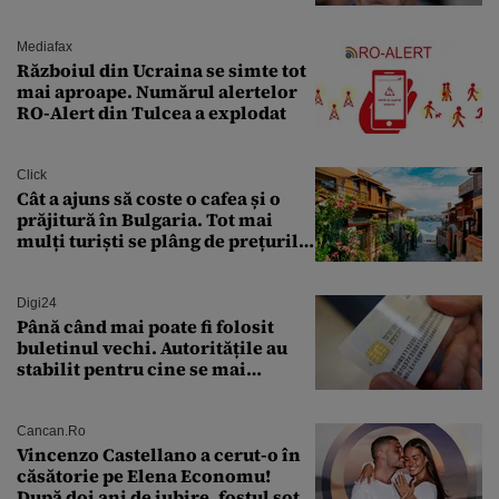
leu, renunți la suveranitate”
Mediafax
Războiul din Ucraina se simte tot
mai aproape. Numărul alertelor
RO-Alert din Tulcea a explodat
Click
Cât a ajuns să coste o cafea și o
prăjitură în Bulgaria. Tot mai
mulți turiști se plâng de prețurile
ridicate
Digi24
Până când mai poate fi folosit
buletinul vechi. Autoritățile au
stabilit pentru cine se mai
eliberează cartea de identitate
model 1997
Cancan.ro
Vincenzo Castellano a cerut-o în
căsătorie pe Elena Economu!
După doi ani de iubire, fostul soț