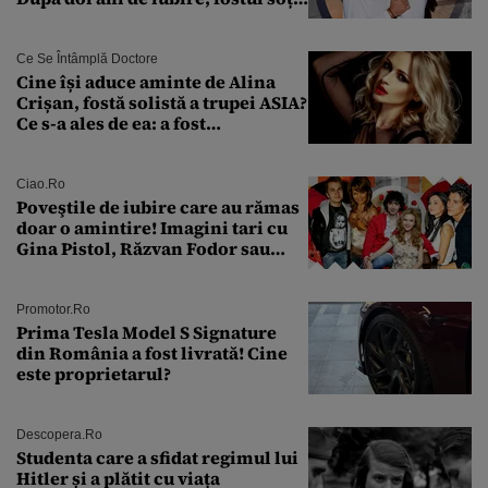
al Antoniei se pregătește de nuntă
Ce Se Întâmplă Doctore
Cine își aduce aminte de Alina
Crișan, fostă solistă a trupei ASIA?
Ce s-a ales de ea: a fost
condamnată la închisoare cu
suspendare. Ce acuzații i se aduc
Ciao.ro
Poveştile de iubire care au rămas
doar o amintire! Imagini tari cu
Gina Pistol, Răzvan Fodor sau
Andra Măruţă şi foştii parteneri
Promotor.ro
Prima Tesla Model S Signature
din România a fost livrată! Cine
este proprietarul?
Descopera.ro
Studenta care a sfidat regimul lui
Hitler și a plătit cu viața