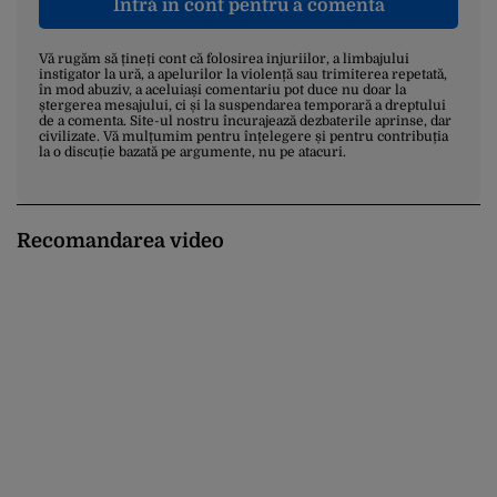
Intră în cont pentru a comenta
Vă rugăm să țineți cont că folosirea injuriilor, a limbajului
instigator la ură, a apelurilor la violență sau trimiterea repetată,
în mod abuziv, a aceluiași comentariu pot duce nu doar la
ștergerea mesajului, ci și la suspendarea temporară a dreptului
de a comenta. Site-ul nostru încurajează dezbaterile aprinse, dar
civilizate. Vă mulțumim pentru înțelegere și pentru contribuția
la o discuție bazată pe argumente, nu pe atacuri.
Recomandarea video