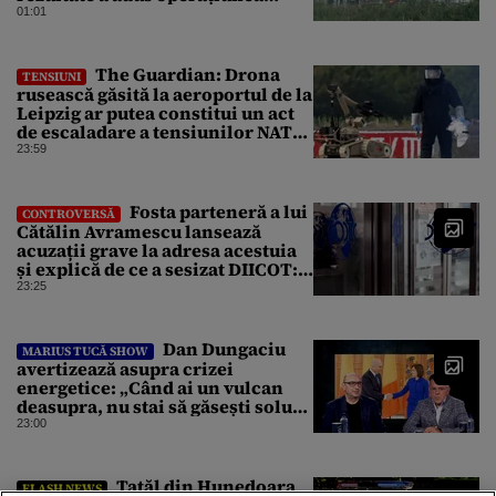
Kievului
01:01
The Guardian: Drona
TENSIUNI
rusească găsită la aeroportul de la
Leipzig ar putea constitui un act
de escaladare a tensiunilor NATO-
Rusia
23:59
Fosta parteneră a lui
CONTROVERSĂ
Cătălin Avramescu lansează
acuzații grave la adresa acestuia
și explică de ce a sesizat DIICOT:
„Făcea baie complet dezbrăcat cu
23:25
copiii”. Fostul consilier
prezidențial respinge acuzațiile
Dan Dungaciu
MARIUS TUCĂ SHOW
avertizează asupra crizei
energetice: „Când ai un vulcan
deasupra, nu stai să găsești soluții
cu leucoplast”
23:00
Tatăl din Hunedoara
FLASH NEWS