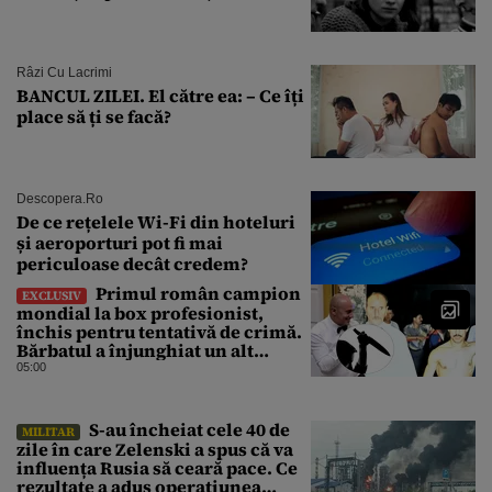
Râzi Cu Lacrimi
BANCUL ZILEI. El către ea: – Ce îți
place să ți se facă?
Descopera.ro
De ce rețelele Wi-Fi din hoteluri
și aeroporturi pot fi mai
periculoase decât credem?
Primul român campion
EXCLUSIV
mondial la box profesionist,
închis pentru tentativă de crimă.
Bărbatul a înjunghiat un alt
interlop periculos
05:00
S-au încheiat cele 40 de
MILITAR
zile în care Zelenski a spus că va
influența Rusia să ceară pace. Ce
rezultate a adus operațiunea