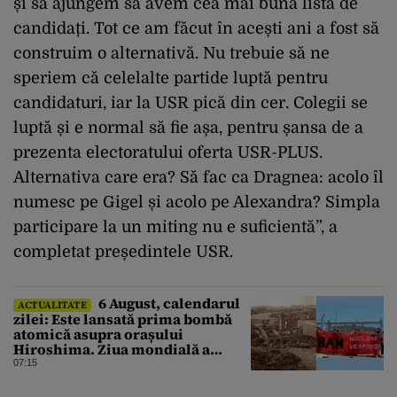
și să ajungem să avem cea mai bună listă de
candidați. Tot ce am făcut în acești ani a fost să
construim o alternativă. Nu trebuie să ne
speriem că celelalte partide luptă pentru
candidaturi, iar la USR pică din cer. Colegii se
luptă și e normal să fie așa, pentru șansa de a
prezenta electoratului oferta USR-PLUS.
Alternativa care era? Să fac ca Dragnea: acolo îl
numesc pe Gigel și acolo pe Alexandra? Simpla
participare la un miting nu e suficientă”, a
completat președintele USR.
6 August, calendarul
ACTUALITATE
zilei: Este lansată prima bombă
atomică asupra orașului
Hiroshima. Ziua mondială a
luptei pentru interzicerea armei
07:15
nucleare