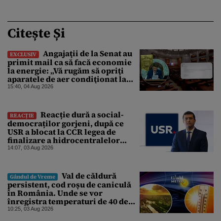
Citește Și
Angajaţii de la Senat au
EXCLUSIV
primit mail ca să facă economie
la energie: „Vă rugăm să opriţi
aparatele de aer condiţionat la
sfârşitul programului”
15:40, 04 Aug 2026
Reacție dură a social-
REACȚIE
democraților gorjeni, după ce
USR a blocat la CCR legea de
finalizare a hidrocentralelor
abandonate. „Nu ne-ar surprinde
14:07, 03 Aug 2026
dacă Miruță și USR ar acuza PSD și
de faptul că asupra Europei s-a
abătut o cupolă de foc”
Val de căldură
Gândul de Vreme
persistent, cod roșu de caniculă
în România. Unde se vor
înregistra temperaturi de 40 de
grade, potrivit ANM
10:25, 03 Aug 2026