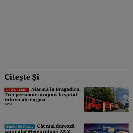
Citește Și
Alarmă în Bragadiru.
NEWS ALERT
Trei persoane au ajuns la spital
intoxicate cu gaze
14:54
Cât mai durează
Gândul de Vreme
canicula? Meteorologii ANM