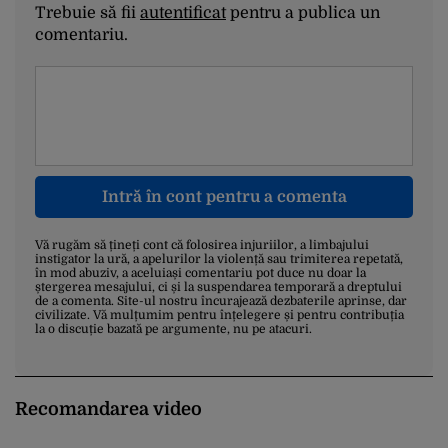
Trebuie să fii
autentificat
pentru a publica un
comentariu.
Intră în cont pentru a comenta
Vă rugăm să țineți cont că folosirea injuriilor, a limbajului
instigator la ură, a apelurilor la violență sau trimiterea repetată,
în mod abuziv, a aceluiași comentariu pot duce nu doar la
ștergerea mesajului, ci și la suspendarea temporară a dreptului
de a comenta. Site-ul nostru încurajează dezbaterile aprinse, dar
civilizate. Vă mulțumim pentru înțelegere și pentru contribuția
la o discuție bazată pe argumente, nu pe atacuri.
Recomandarea video