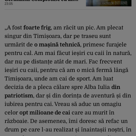
ucrainean ca să asasineze un
23:05
producător de drone
„A fost
foarte frig
, am răcit un pic. Am plecat
singur din Timișoara, dar pe traseu sunt
urmărit de
o mașină tehnică
, primesc furajele
pentru cal. Am mai făcut ieșiri cu caii în natură,
dar nu pe distanțe atât de mari. Fac frecvent
ieșiri cu caii, pentru că am o mică fermă lângă
Timișoara, unde am cai de sport. Am luat
decizia de a pleca călare spre Alba Iulia
din
patriotism
, dar și din dorința de aventură și din
iubirea pentru cai. Vreau să aduc un omagiu
celor
opt milioane de cai
care au murit în
războaie. De asemenea, îmi doresc să refac un
drum pe care l-au realizat și înaintașii noștri, în