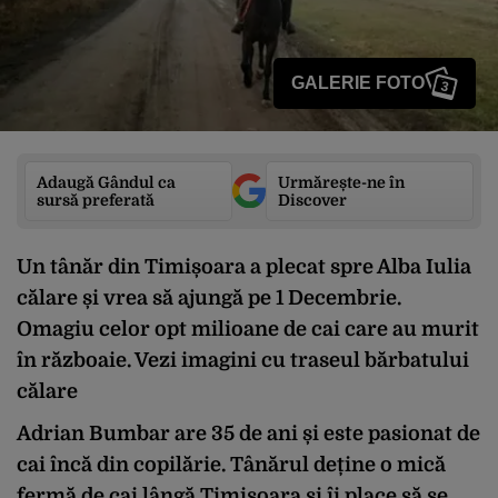
GALERIE FOTO
3
Adaugă Gândul ca
Urmărește-ne în
sursă preferată
Discover
Un tânăr din Timișoara a plecat spre Alba Iulia
călare și vrea să ajungă pe 1 Decembrie.
Omagiu celor opt milioane de cai care au murit
în războaie. Vezi imagini cu traseul bărbatului
călare
Adrian Bumbar
are 35 de ani și este pasionat de
cai încă din copilărie. Tânărul deține o mică
fermă de cai lângă Timișoara și îi place să se