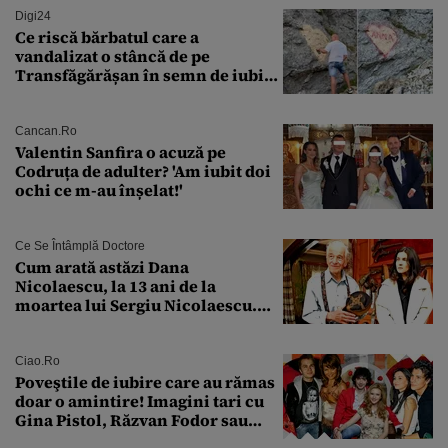
Digi24
Ce riscă bărbatul care a
vandalizat o stâncă de pe
Transfăgărășan în semn de iubire
față de „Anna”
Cancan.ro
Valentin Sanfira o acuză pe
Codruța de adulter? 'Am iubit doi
ochi ce m-au înșelat!'
Ce Se Întâmplă Doctore
Cum arată astăzi Dana
Nicolaescu, la 13 ani de la
moartea lui Sergiu Nicolaescu.
Transformarea care i-a surprins
pe toți
Ciao.ro
Poveştile de iubire care au rămas
doar o amintire! Imagini tari cu
Gina Pistol, Răzvan Fodor sau
Andra Măruţă şi foştii parteneri