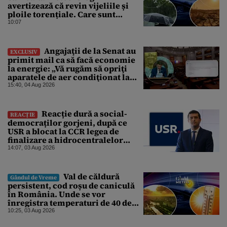
avertizează că revin vijeliile și
ploile torențiale. Care sunt
zonele vizate, începând chiar de
10:07
azi
Angajaţii de la Senat au
EXCLUSIV
primit mail ca să facă economie
la energie: „Vă rugăm să opriţi
aparatele de aer condiţionat la
sfârşitul programului”
15:40, 04 Aug 2026
Reacție dură a social-
REACȚIE
democraților gorjeni, după ce
USR a blocat la CCR legea de
finalizare a hidrocentralelor
abandonate. „Nu ne-ar surprinde
14:07, 03 Aug 2026
dacă Miruță și USR ar acuza PSD și
de faptul că asupra Europei s-a
abătut o cupolă de foc”
Val de căldură
Gândul de Vreme
persistent, cod roșu de caniculă
în România. Unde se vor
înregistra temperaturi de 40 de
grade, potrivit ANM
10:25, 03 Aug 2026