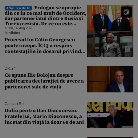
Erdoğan se apropie
ANALIZA de 10
din ce în ce mai mult de Occident,
dar parteneriatul dintre Rusia și
Turcia rezistă. De ce nu este
Moscova îngrijorată de
10:00, 02 Aug 2026
orientarea spre vest a Ankarei
Mediafax
Procesul lui Călin Georgescu
poate începe. ÎCCJ a respins
contestațiile în dosarul privind
lovitura de stat
Digi24
Ce spune Ilie Bolojan despre
publicarea declarației de avere a
partenerei sale de viață
Cancan.ro
Doliu pentru Dan Diaconescu.
Fratele lui, Mario Diaconescu, a
încetat din viață la doar 60 de ani