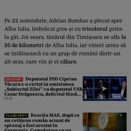
Pe 22 noiembrie, Adrian Bumbar a plecat spre
Alba Iulia, îmbrăcat gros și cu
tricolorul
prins
la gât. Joi seara, tânărul din Timișoara se afla
la
35 de kilometri
de Alba Iulia, iar vineri urma să
se întâlnească cu un grup de români dintr-un
alt oraș, care vin și ei
călare
.
Deputatul PSD Ciprian
EXCLUSIV
Văcaru s-a certat în emisiunea
„Subiectul Zilei” cu deputatul USR
Cezar Drăgoescu, deficitul fiind
motivul scandalului
23:23
Reacția MAE, după ce
FLASH NEWS
un cetăţean român acuzat de
spionaj a fost arestat în
Germania. Complotase cu un