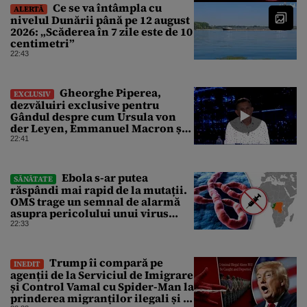
Ce se va întâmpla cu
ALERTĂ
nivelul Dunării până pe 12 august
2026: „Scăderea în 7 zile este de 10
centimetri”
22:43
Gheorghe Piperea,
EXCLUSIV
dezvăluiri exclusive pentru
Gândul despre cum Ursula von
der Leyen, Emmanuel Macron și
Zelenski plănuiesc pe Signal să îl
22:41
pună „la respect” pe Trump
Ebola s-ar putea
SĂNĂTATE
răspândi mai rapid de la mutații.
OMS trage un semnal de alarmă
asupra pericolului unui virus
pentru care nu există vaccin
22:33
Trump îi compară pe
INEDIT
agenții de la Serviciul de Imigrare
și Control Vamal cu Spider-Man la
prinderea migranților ilegali și a