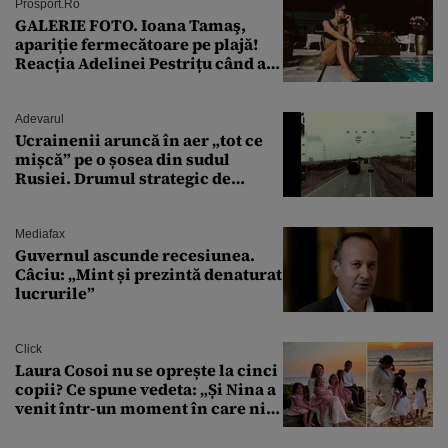
Prosport.ro
GALERIE FOTO. Ioana Tamaş,
apariție fermecătoare pe plajă!
Reacția Adelinei Pestrițu când a
văzut-o
Adevarul
Ucrainenii aruncă în aer „tot ce
mișcă” pe o șosea din sudul
Rusiei. Drumul strategic de
aprovizionare către Crimeea este
controlat complet
Mediafax
Guvernul ascunde recesiunea.
Câciu: „Mint și prezintă denaturat
lucrurile”
Click
Laura Cosoi nu se oprește la cinci
copii? Ce spune vedeta: „Și Nina a
venit într-un moment în care nici
măcar nu mai discutam”