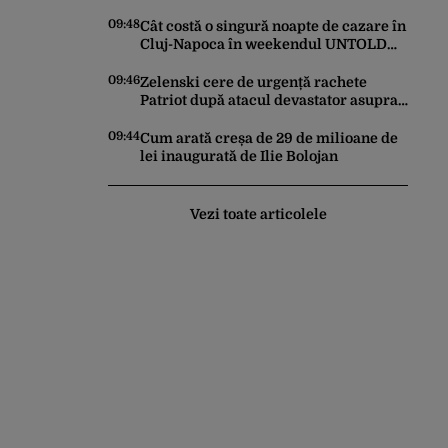
stâncă de pe Transfăgărășan. Gestul a
stârnit o furtună de comentarii pe
09:48
Cât costă o singură noapte de cazare în
internet
Cluj-Napoca în weekendul UNTOLD
2026. Prețurile au doborât orice
record
09:46
Zelenski cere de urgență rachete
Patriot după atacul devastator asupra
Kievului: „Este important să eliminăm
toate birocrațiile”
09:44
Cum arată creșa de 29 de milioane de
lei inaugurată de Ilie Bolojan
Vezi toate articolele