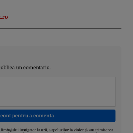
.ro
publica un comentariu.
n cont pentru a comenta
a limbajului instigator la ură, a apelurilor la violență sau trimiterea