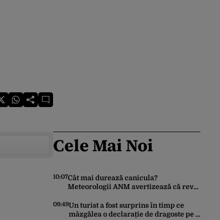
Cele Mai Noi
10:07
Cât mai durează canicula?
Meteorologii ANM avertizează că revin
vijeliile și ploile torențiale. Care sunt
zonele vizate, începând chiar de azi
09:49
Un turist a fost surprins în timp ce
mâzgălea o declarație de dragoste pe o