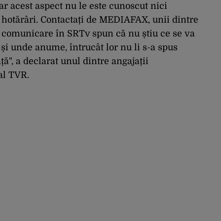
iar acest aspect nu le este cunoscut nici
e hotărâri. Contactați de MEDIAFAX, unii dintre
 comunicare în SRTv spun că nu știu ce se va
 și unde anume, întrucât lor nu li s-a spus
ă", a declarat unul dintre angajații
al TVR.