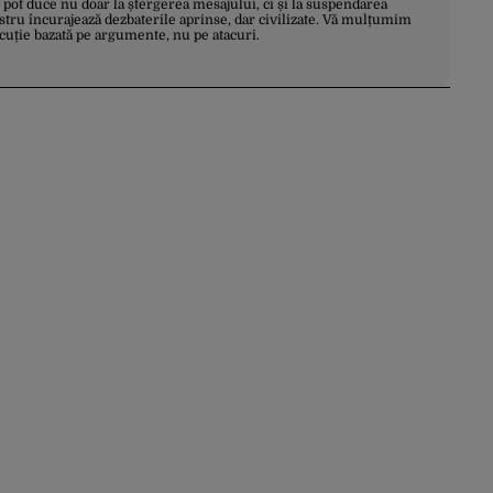
 pot duce nu doar la ștergerea mesajului, ci și la suspendarea
stru încurajează dezbaterile aprinse, dar civilizate. Vă mulțumim
scuție bazată pe argumente, nu pe atacuri.