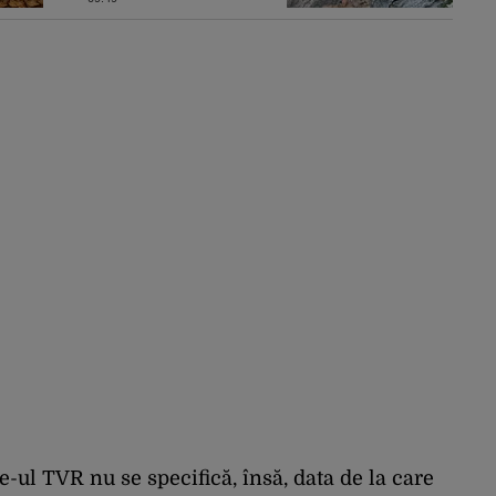
stâncă de pe
Transfăgărășan.
Gestul a stârnit o
furtună de comentarii
pe internet
-ul TVR nu se specifică, însă, data de la care