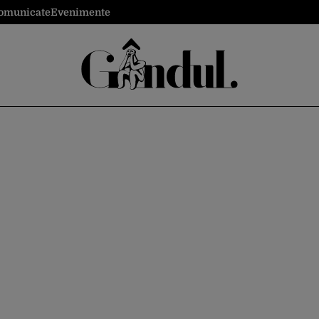
omunicate
Evenimente