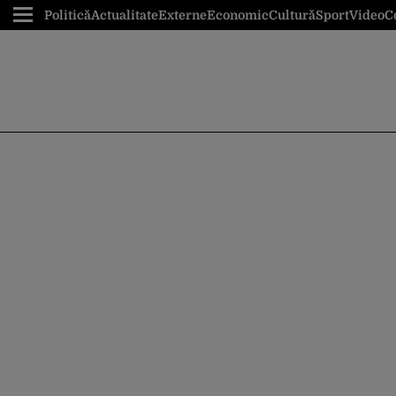
Politică
Actualitate
Externe
Economic
Cultură
Sport
Video
C