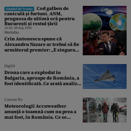
Cod galben de
Gândul de Vreme
caniculă și furtuni. ANM,
prognoza de ultimă oră pentru
București și restul țării
10:26, 08 Aug 2026
Mediafax
Crin Antonescu spune că
Alexandru Nazare ar trebui să fie
următorul premier: „E singura
soluție”
Digi24
Drona care a explodat în
Bulgaria, aproape de România, a
fost identificată. Ce arată analiza
preliminară a epavei
Cancan.ro
Meteorologii Accuweather
anunță o toamnă cum nu prea a
mai fost, în România. Ce se
întâmplă în septembrie,
octombrie și noiembrie 2026, în