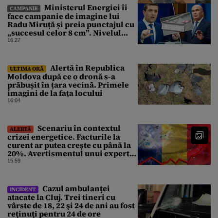
Ministerul Energiei îi
CAMPANIE
face campanie de imagine lui
Radu Miruță și preia punctajul cu
„succesul celor 8 cm”. Nivelul
Dunării a crescut cu 4 cm
16:27
Alertă în Republica
ULTIMA ORĂ
Moldova după ce o dronă s-a
prăbușit în țara vecină. Primele
imagini de la fața locului
16:04
Scenariu în contextul
ALERTĂ
crizei energetice. Facturile la
curent ar putea crește cu până la
20%. Avertismentul unui expert
în energie
15:59
Cazul ambulanței
INCIDENT
atacate la Cluj. Trei tineri cu
vârste de 18, 22 şi 24 de ani au fost
reţinuţi pentru 24 de ore