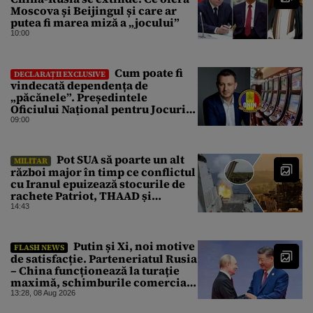
Moscova și Beijingul și care ar
putea fi marea miză a „jocului”
10:00
Cum poate fi
DECLARAȚII EXCLUSIVE
vindecată dependența de
„păcănele”. Președintele
Oficiului Național pentru Jocuri
de Noroc propune o ordonanță de
09:00
urgență istorică și explică
procedura de autoexcludere
unică
Pot SUA să poarte un alt
MILITAR
război major în timp ce conflictul
cu Iranul epuizează stocurile de
rachete Patriot, THAAD și
Tomahawk?
14:43
Putin și Xi, noi motive
FLASH NEWS
de satisfacție. Parteneriatul Rusia
– China funcționează la turație
maximă, schimburile comerciale
ating niveluri record
13:28, 08 Aug 2026