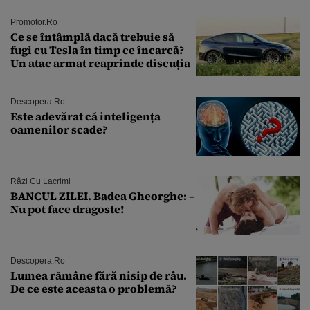
Promotor.ro
Ce se întâmplă dacă trebuie să
fugi cu Tesla în timp ce încarcă?
Un atac armat reaprinde discuția
Descopera.ro
Este adevărat că inteligența
oamenilor scade?
Râzi Cu Lacrimi
BANCUL ZILEI. Badea Gheorghe: –
Nu pot face dragoste!
Descopera.ro
Lumea rămâne fără nisip de râu.
De ce este aceasta o problemă?