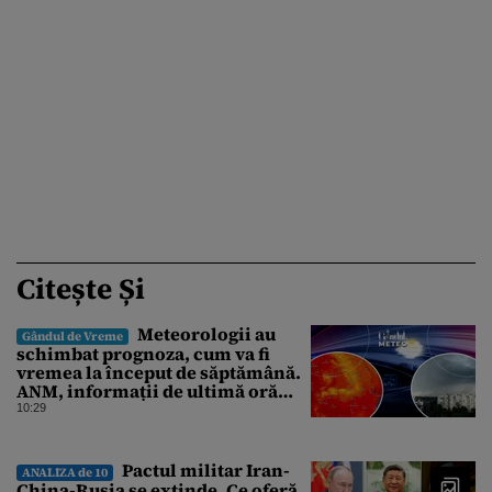
Citește Și
Meteorologii au
Gândul de Vreme
schimbat prognoza, cum va fi
vremea la început de săptămână.
ANM, informații de ultimă oră
pentru Gândul
10:29
Pactul militar Iran-
ANALIZA de 10
China-Rusia se extinde. Ce oferă