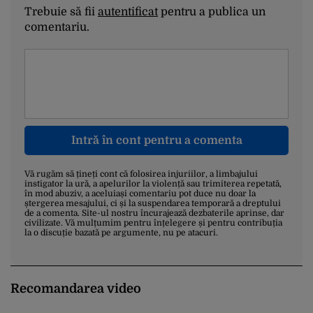
Trebuie să fii
autentificat
pentru a publica un
comentariu.
Intră în cont pentru a comenta
Vă rugăm să țineți cont că folosirea injuriilor, a limbajului
instigator la ură, a apelurilor la violență sau trimiterea repetată,
în mod abuziv, a aceluiași comentariu pot duce nu doar la
ștergerea mesajului, ci și la suspendarea temporară a dreptului
de a comenta. Site-ul nostru încurajează dezbaterile aprinse, dar
civilizate. Vă mulțumim pentru înțelegere și pentru contribuția
la o discuție bazată pe argumente, nu pe atacuri.
Recomandarea video