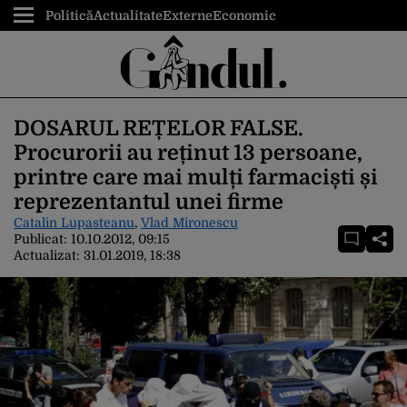
Politică
Actualitate
Externe
Economic
DOSARUL REȚELOR FALSE.
Procurorii au reținut 13 persoane,
printre care mai mulți farmaciști și
reprezentantul unei firme
Catalin Lupasteanu
,
Vlad Mironescu
Publicat:
10.10.2012, 09:15
Actualizat:
31.01.2019, 18:38