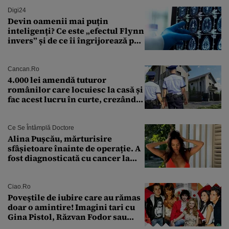
euro din Franța
Digi24
Devin oamenii mai puțin
inteligenți? Ce este „efectul Flynn
invers” și de ce îi îngrijorează pe
cercetători
Cancan.ro
4.000 lei amendă tuturor
românilor care locuiesc la casă și
fac acest lucru în curte, crezând
că nu îi vede nimeni
Ce Se Întâmplă Doctore
Alina Pușcău, mărturisire
sfâșietoare înainte de operație. A
fost diagnosticată cu cancer la
sân în metastază: „Este singurul
tratament care o să mă ajute să
îmi salvez viața”
Ciao.ro
Poveştile de iubire care au rămas
doar o amintire! Imagini tari cu
Gina Pistol, Răzvan Fodor sau
Andra Măruţă şi foştii parteneri