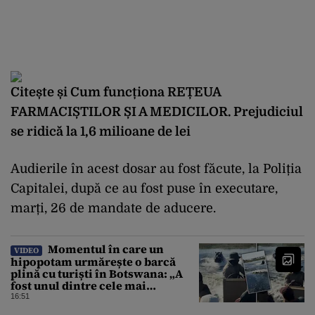
Citește și
Cum funcționa REȚEUA
FARMACIȘTILOR ȘI A MEDICILOR. Prejudiciul
se ridică la 1,6 milioane de lei
Audierile în acest dosar au fost făcute, la Poliția
Capitalei, după ce au fost puse în executare,
marți, 26 de mandate de aducere.
Momentul în care un
VIDEO
hipopotam urmărește o barcă
plină cu turiști în Botswana: „A
fost unul dintre cele mai
înfricoșătoare momente”
16:51