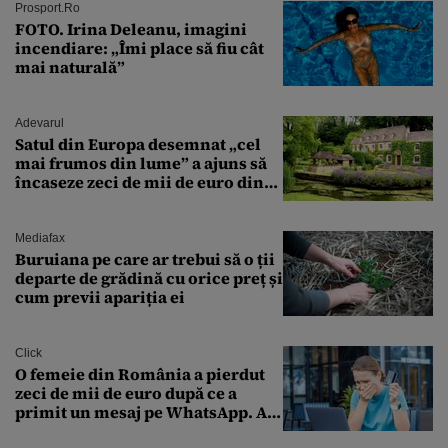
București. Pe ce dată ninge
Prosport.ro
FOTO. Irina Deleanu, imagini
incendiare: „Îmi place să fiu cât
mai naturală”
Adevarul
Satul din Europa desemnat „cel
mai frumos din lume” a ajuns să
încaseze zeci de mii de euro din
amenzi pentru parcare. De ce s-au
săturat localnicii de turiști
Mediafax
Buruiana pe care ar trebui să o ții
departe de grădină cu orice preț și
cum previi apariția ei
Click
O femeie din România a pierdut
zeci de mii de euro după ce a
primit un mesaj pe WhatsApp. A
crezut că va moșteni 175.000 de