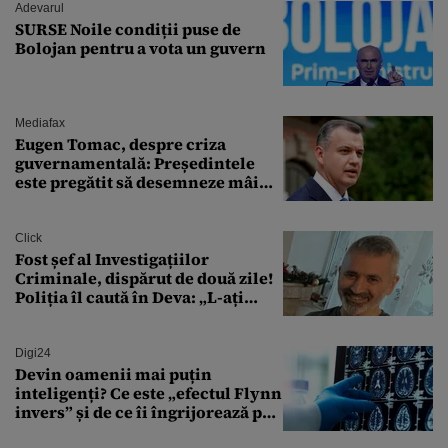
Adevarul
SURSE Noile condiții puse de
Bolojan pentru a vota un guvern
Mediafax
Eugen Tomac, despre criza
guvernamentală: Președintele
este pregătit să desemneze mâine
un candidat
Click
Fost șef al Investigațiilor
Criminale, dispărut de două zile!
Poliția îl caută în Deva: „L-ați
văzut?”
Digi24
Devin oamenii mai puțin
inteligenți? Ce este „efectul Flynn
invers” și de ce îi îngrijorează pe
cercetători