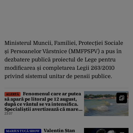
Ministerul Muncii, Familiei, Protecției Sociale
și Persoanelor Vârstnice (MMFPSPV) a pus în
dezbatere publică proiectul de Lege pentru
modificarea și completarea Legii 263/2010
privind sistemul unitar de pensii publice.
Fenomenul care ar putea
ALERTĂ
să apară pe litoral pe 12 august,
după ce vântul se va intensifica.
Specialiștii avertizează că marea
va fi agitată
23:07
Valentin Stan
MARIUS TUCĂ SHOW