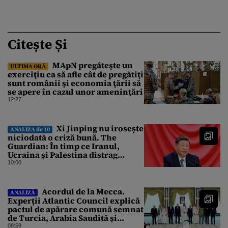
Citește Și
MApN pregăteşte un
ULTIMA ORĂ
exerciţiu ca să afle cât de pregătiţi
sunt românii şi economia ţării să
se apere în cazul unor ameninţări
12:27
Xi Jinping nu irosește
ANALIZA de 10
niciodată o criză bună. The
Guardian: În timp ce Iranul,
Ucraina și Palestina distrag
atenția lumii, el strânge șurubul
10:00
Acordul de la Mecca.
ANALIZĂ
Experții Atlantic Council explică
pactul de apărare comună semnat
de Turcia, Arabia Saudită și
Pakistan
08:59