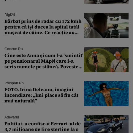
Digi24
Bărbat prins de radar cu 172 kmh
pentru că își ducea la spital tatăl
muşcat de câine. Ce reacție au
avut polițiștii
Cancan.ro
Cine este Anna și cum l-a 'smintit'
pe pensionarul MApN care i-a
scris numele pe stâncă. Povestea
'interzisă' care se ascunde în
spatele graffitiului de pe
Transfăgărășan
Prosport.ro
FOTO. Irina Deleanu, imagini
incendiare: „Îmi place să fiu cât
mai naturală”
Adevarul
Poliția i-a confiscat Ferrari-ul de
3,7 milioane de lire sterline la o