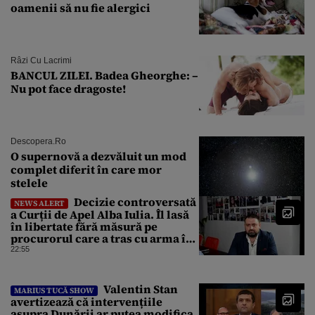
oamenii să nu fie alergici
Râzi Cu Lacrimi
BANCUL ZILEI. Badea Gheorghe: –
Nu pot face dragoste!
Descopera.ro
O supernovă a dezvăluit un mod
complet diferit în care mor
stelele
Decizie controversată
NEWS ALERT
a Curții de Apel Alba Iulia. Îl lasă
în libertate fără măsură pe
procurorul care a tras cu arma în
fuga sa de poliție
22:55
Valentin Stan
MARIUS TUCĂ SHOW
avertizează că intervențiile
asupra Dunării ar putea modifica