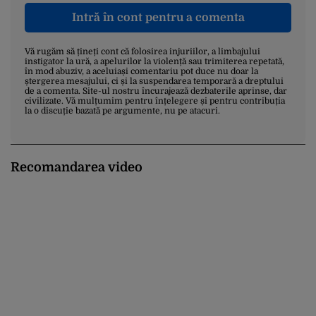
Intră în cont pentru a comenta
Vă rugăm să țineți cont că folosirea injuriilor, a limbajului
instigator la ură, a apelurilor la violență sau trimiterea repetată,
în mod abuziv, a aceluiași comentariu pot duce nu doar la
ștergerea mesajului, ci și la suspendarea temporară a dreptului
de a comenta. Site-ul nostru încurajează dezbaterile aprinse, dar
civilizate. Vă mulțumim pentru înțelegere și pentru contribuția
la o discuție bazată pe argumente, nu pe atacuri.
Recomandarea video