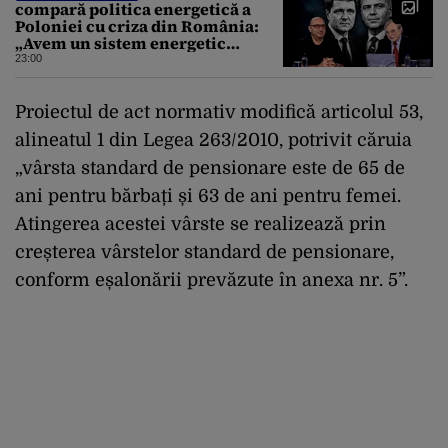
compară politica energetică a
Poloniei cu criza din România:
„Avem un sistem energetic
confecționat într-o piață mafiotă”
23:00
Proiectul de act normativ modifică articolul 53,
alineatul 1 din Legea 263/2010, potrivit căruia
„vârsta standard de pensionare este de 65 de
ani pentru bărbați și 63 de ani pentru femei.
Atingerea acestei vârste se realizează prin
creșterea vârstelor standard de pensionare,
conform eșalonării prevăzute în anexa nr. 5”.