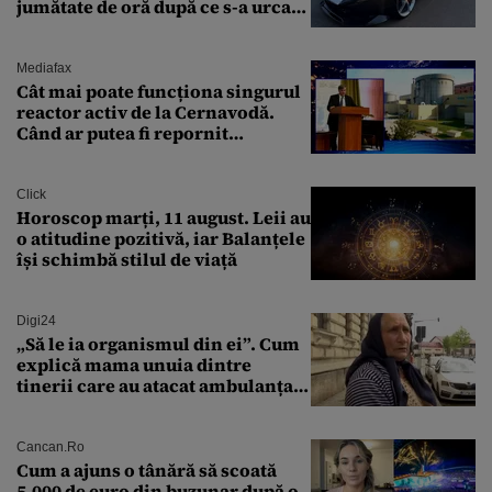
jumătate de oră după ce s-a urcat
la volan
Mediafax
Cât mai poate funcționa singurul
reactor activ de la Cernavodă.
Când ar putea fi repornit
Reactorul 1
Click
Horoscop marți, 11 august. Leii au
o atitudine pozitivă, iar Balanțele
își schimbă stilul de viață
Digi24
„Să le ia organismul din ei”. Cum
explică mama unuia dintre
tinerii care au atacat ambulanța
agresiunea revoltătoare a
acestora
Cancan.ro
Cum a ajuns o tânără să scoată
5.000 de euro din buzunar după o