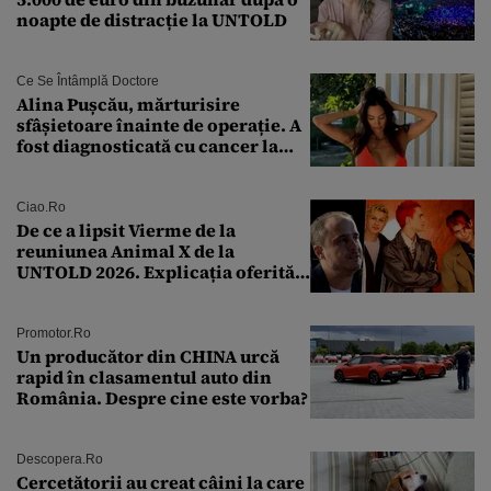
noapte de distracție la UNTOLD
Ce Se Întâmplă Doctore
Alina Pușcău, mărturisire
sfâșietoare înainte de operație. A
fost diagnosticată cu cancer la
sân în metastază: „Este singurul
tratament care o să mă ajute să
îmi salvez viața”
Ciao.ro
De ce a lipsit Vierme de la
reuniunea Animal X de la
UNTOLD 2026. Explicația oferită
de Șerban Copoț
Promotor.ro
Un producător din CHINA urcă
rapid în clasamentul auto din
România. Despre cine este vorba?
Descopera.ro
Cercetătorii au creat câini la care