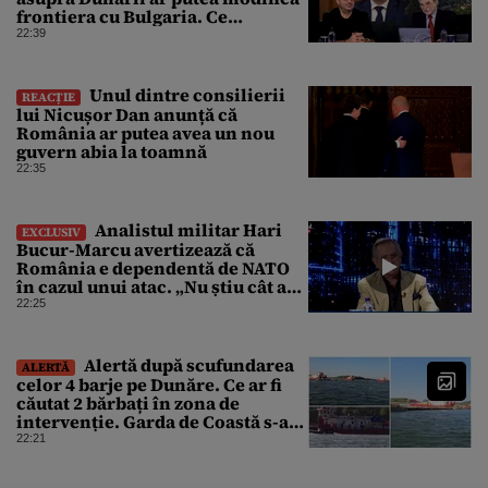
frontiera cu Bulgaria. Ce
argumente aduce profesorul?
22:39
Unul dintre consilierii
REACȚIE
lui Nicușor Dan anunță că
România ar putea avea un nou
guvern abia la toamnă
22:35
Analistul militar Hari
EXCLUSIV
Bucur-Marcu avertizează că
România e dependentă de NATO
în cazul unui atac. „Nu știu cât ar
rezista țara fără ajutor ”
22:25
Alertă după scufundarea
ALERTĂ
celor 4 barje pe Dunăre. Ce ar fi
căutat 2 bărbați în zona de
intervenție. Garda de Coastă s-a
deplasat urgent
22:21