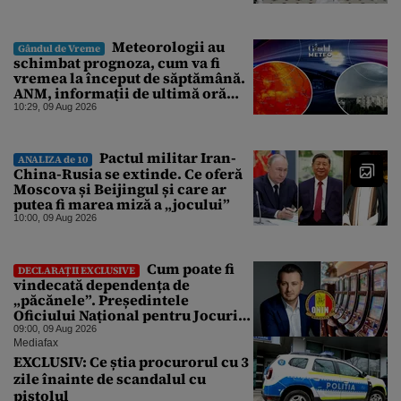
Meteorologii au
Gândul de Vreme
schimbat prognoza, cum va fi
vremea la început de săptămână.
ANM, informații de ultimă oră
pentru Gândul
10:29, 09 Aug 2026
Pactul militar Iran-
ANALIZA de 10
China-Rusia se extinde. Ce oferă
Moscova și Beijingul și care ar
putea fi marea miză a „jocului”
10:00, 09 Aug 2026
Cum poate fi
DECLARAȚII EXCLUSIVE
vindecată dependența de
„păcănele”. Președintele
Oficiului Național pentru Jocuri
de Noroc propune o ordonanță de
09:00, 09 Aug 2026
urgență istorică și explică
Mediafax
procedura de autoexcludere
EXCLUSIV: Ce știa procurorul cu 3
unică
zile înainte de scandalul cu
pistolul