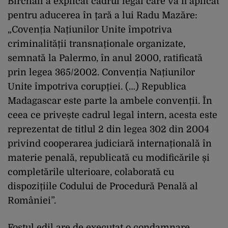
Birchall a explicat cadrul legal care va fi aplicat
pentru aducerea în țară a lui Radu Mazăre:
„Covenția Națiunilor Unite împotriva
criminalității transnaționale organizate,
semnată la Palermo, în anul 2000, ratificată
prin legea 365/2002. Convenția Națiunilor
Unite împotriva corupției. (…) Republica
Madagascar este parte la ambele convenții. În
ceea ce privește cadrul legal intern, acesta este
reprezentat de titlul 2 din legea 302 din 2004
privind cooperarea judiciară internațională în
materie penală, republicată cu modificările și
completările ulterioare, colaborată cu
dispozițiile Codului de Procedură Penală al
României”.
Fostul edil are de executat o condamnare