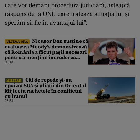
care vor demara procedura judiciară, așteaptă
răspuns de la ONU care tratează situația lui și
sperăm să fie în avantajul lui”.
Nicușor Dan susține că
ULTIMA ORĂ
evaluarea Moody’s demonstrează
că România a făcut pașii necesari
pentru a menține încrederea
investitorilor: „Totuși,
00:18
perspectiva rămâne rezervată”
Cât de repede și-au
MILITAR
epuizat SUA și aliații din Orientul
Mijlociu rachetele în conflictul
cu Iranul
23:58