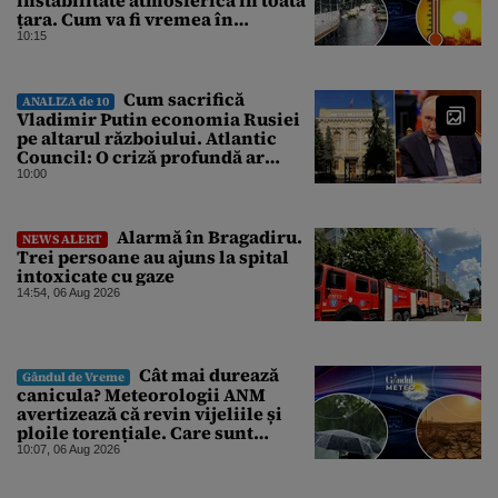
țara. Cum va fi vremea în
București și când vin vijeliile
10:15
Cum sacrifică
ANALIZA de 10
Vladimir Putin economia Rusiei
pe altarul războiului. Atlantic
Council: O criză profundă ar
putea forța Kremlinul să apeleze
10:00
la ultimele resurse ale Băncii
Centrale
Alarmă în Bragadiru.
NEWS ALERT
Trei persoane au ajuns la spital
intoxicate cu gaze
14:54, 06 Aug 2026
Cât mai durează
Gândul de Vreme
canicula? Meteorologii ANM
avertizează că revin vijeliile și
ploile torențiale. Care sunt
zonele vizate, începând chiar de
10:07, 06 Aug 2026
azi