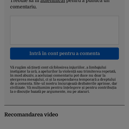
Trebuie să fii
autentificat
pentru a publica un
comentariu.
Intră în cont pentru a comenta
Vă rugăm să țineți cont că folosirea injuriilor, a limbajului
instigator la ură, a apelurilor la violență sau trimiterea repetată,
în mod abuziv, a aceluiași comentariu pot duce nu doar la
ștergerea mesajului, ci și la suspendarea temporară a dreptului
de a comenta. Site-ul nostru încurajează dezbaterile aprinse, dar
civilizate. Vă mulțumim pentru înțelegere și pentru contribuția
la o discuție bazată pe argumente, nu pe atacuri.
Recomandarea video