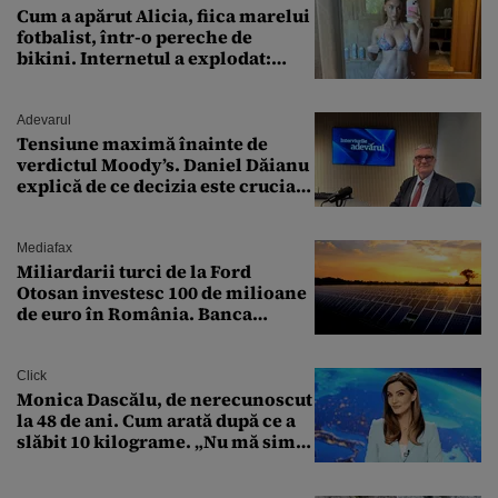
Cum a apărut Alicia, fiica marelui
fotbalist, într-o pereche de
bikini. Internetul a explodat:
„Zeiță superbă!”
Adevarul
Tensiune maximă înainte de
verdictul Moody’s. Daniel Dăianu
explică de ce decizia este crucială
pentru economia României
Mediafax
Miliardarii turci de la Ford
Otosan investesc 100 de milioane
de euro în România. Banca
Transilvania le acordă o
finanțare uriașă
Click
Monica Dascălu, de nerecunoscut
la 48 de ani. Cum arată după ce a
slăbit 10 kilograme. „Nu mă simt
bine în această perioadă”