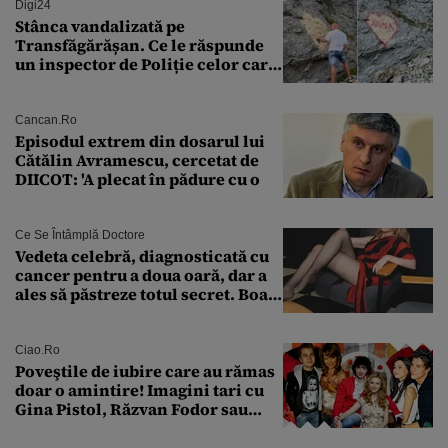
Digi24
Stânca vandalizată pe
Transfăgărășan. Ce le răspunde
un inspector de Poliție celor care
întreabă: „Dar ce a făcut?”
Cancan.ro
Episodul extrem din dosarul lui
Cătălin Avramescu, cercetat de
DIICOT: 'A plecat în pădure cu o
Ce Se Întâmplă Doctore
Vedeta celebră, diagnosticată cu
cancer pentru a doua oară, dar a
ales să păstreze totul secret. Boala
a fost descoperită la un control de
rutină
Ciao.ro
Poveştile de iubire care au rămas
doar o amintire! Imagini tari cu
Gina Pistol, Răzvan Fodor sau
Andra Măruţă şi foştii parteneri