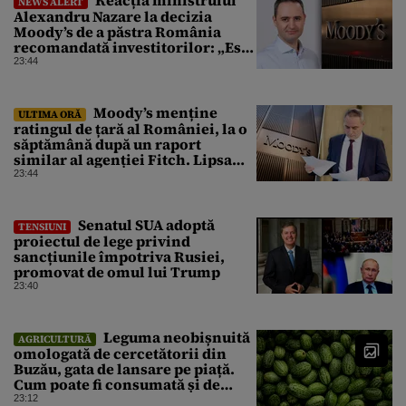
NEWS ALERT
Alexandru Nazare la decizia
Moody’s de a păstra România
recomandată investitorilor: „Este
un răgaz, dar în niciun caz un
23:44
motiv de relaxare”
Moody’s menține
ULTIMA ORĂ
ratingul de țară al României, la o
săptămână după un raport
similar al agenției Fitch. Lipsa
unui guvern cu puteri depline,
23:44
principala vulnerabilitate din
raport
Senatul SUA adoptă
TENSIUNI
proiectul de lege privind
sancțiunile împotriva Rusiei,
promovat de omul lui Trump
23:40
Leguma neobișnuită
AGRICULTURĂ
omologată de cercetătorii din
Buzău, gata de lansare pe piață.
Cum poate fi consumată și de
unde provine soiul
23:12