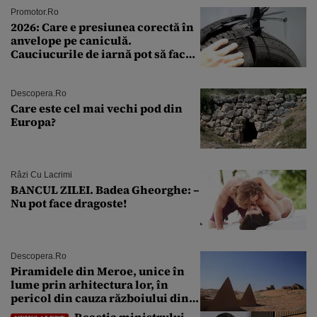
Promotor.ro
2026: Care e presiunea corectă în
anvelope pe caniculă.
Cauciucurile de iarnă pot să facă
explozie la peste 40°C?
Descopera.ro
Care este cel mai vechi pod din
Europa?
Râzi Cu Lacrimi
BANCUL ZILEI. Badea Gheorghe: –
Nu pot face dragoste!
Descopera.ro
Piramidele din Meroe, unice în
lume prin arhitectura lor, în
pericol din cauza războiului din
Sudan
Reacția ministrului