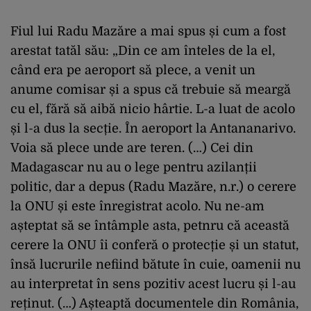
Fiul lui Radu Mazăre a mai spus și cum a fost
arestat tatăl său: „Din ce am înteles de la el,
când era pe aeroport să plece, a venit un
anume comisar și a spus că trebuie să meargă
cu el, fără să aibă nicio hârtie. L-a luat de acolo
și l-a dus la secție. În aeroport la Antananarivo.
Voia să plece unde are teren. (…) Cei din
Madagascar nu au o lege pentru azilanții
politic, dar a depus (Radu Mazăre, n.r.) o cerere
la ONU și este înregistrat acolo. Nu ne-am
așteptat să se întâmple asta, petnru că această
cerere la ONU îi conferă o protecție și un statut,
însă lucrurile nefiind bătute în cuie, oamenii nu
au interpretat în sens pozitiv acest lucru și l-au
reținut. (…) Așteaptă documentele din România,