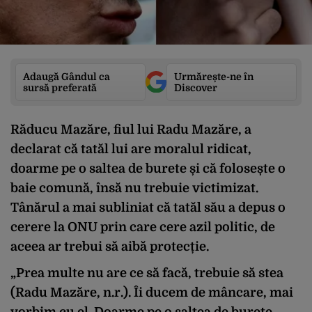
Adaugă Gândul ca
Urmărește-ne în
sursă preferată
Discover
Răducu Mazăre, fiul lui Radu Mazăre, a
declarat că tatăl lui are moralul ridicat,
doarme pe o saltea de burete și că folosește o
baie comună, însă nu trebuie victimizat.
Tânărul a mai subliniat că tatăl său a depus o
cerere la ONU prin care cere azil politic, de
aceea ar trebui să aibă protecție.
„Prea multe nu are ce să facă, trebuie să stea
(Radu Mazăre, n.r.). Îi ducem de mâncare, mai
vorbim cu el. Doarme pe o saltea de burete,