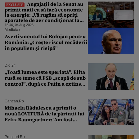
Angajaţii de la Senat au
EXCLUSIV
primit mail ca să facă economie
la energie: „Vă rugăm să opriţi
aparatele de aer condiţionat la
sfârşitul programului”
15:40, 04 Aug 2026
Mediafax
Avertismentul lui Bolojan pentru
România: „Crește riscul recăderii
în populism și risipă”
Digi24
„Toată lumea este speriată”. Elita
rusă se teme că FSB „scapă de sub
control”, după ce Putin a extins
puterea serviciului
Cancan.ro
Mihaela Rădulescu a primit o
nouă LOVITURĂ de la părinții lui
Felix Baumgartner: 'Am fost
ȘTEARSĂ complet din
Prosport.ro