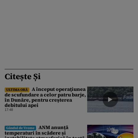
Citește Și
A început operaţiunea
ULTIMA ORĂ
de scufundare a celor patru barje,
în Dunăre, pentru creşterea
debitului apei
17:48
ANM anunță
Gândul de Vreme
temperaturi în scădere și
instabilitate atmosferică în toată