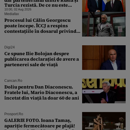
dar parteneriatul dintre Rusia și
Turcia rezistă. De ce nu este
Moscova îngrijorată de
10:00, 02 Aug 2026
orientarea spre vest a Ankarei
Mediafax
Procesul lui Călin Georgescu
poate începe. ÎCCJ a respins
contestațiile în dosarul privind
lovitura de stat
Digi24
Ce spune Ilie Bolojan despre
publicarea declarației de avere a
partenerei sale de viață
Cancan.ro
Doliu pentru Dan Diaconescu.
Fratele lui, Mario Diaconescu, a
încetat din viață la doar 60 de ani
Prosport.ro
GALERIE FOTO. Ioana Tamaş,
apariție fermecătoare pe plajă!