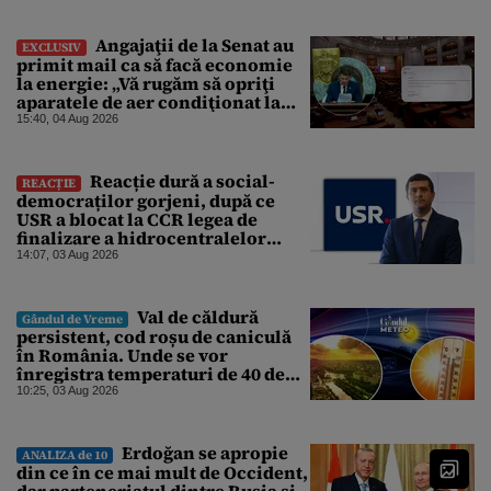
azi
Angajaţii de la Senat au
EXCLUSIV
primit mail ca să facă economie
la energie: „Vă rugăm să opriţi
aparatele de aer condiţionat la
sfârşitul programului”
15:40, 04 Aug 2026
Reacție dură a social-
REACȚIE
democraților gorjeni, după ce
USR a blocat la CCR legea de
finalizare a hidrocentralelor
abandonate. „Nu ne-ar surprinde
14:07, 03 Aug 2026
dacă Miruță și USR ar acuza PSD și
de faptul că asupra Europei s-a
abătut o cupolă de foc”
Val de căldură
Gândul de Vreme
persistent, cod roșu de caniculă
în România. Unde se vor
înregistra temperaturi de 40 de
grade, potrivit ANM
10:25, 03 Aug 2026
Erdoğan se apropie
ANALIZA de 10
din ce în ce mai mult de Occident,