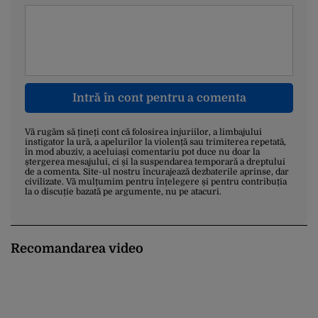
Intră în cont pentru a comenta
Vă rugăm să țineți cont că folosirea injuriilor, a limbajului
instigator la ură, a apelurilor la violență sau trimiterea repetată,
în mod abuziv, a aceluiași comentariu pot duce nu doar la
ștergerea mesajului, ci și la suspendarea temporară a dreptului
de a comenta. Site-ul nostru încurajează dezbaterile aprinse, dar
civilizate. Vă mulțumim pentru înțelegere și pentru contribuția
la o discuție bazată pe argumente, nu pe atacuri.
Recomandarea video