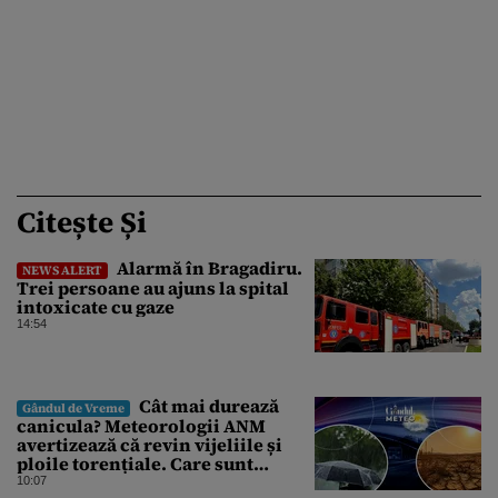
Citește Și
Alarmă în Bragadiru.
NEWS ALERT
Trei persoane au ajuns la spital
intoxicate cu gaze
14:54
Cât mai durează
Gândul de Vreme
canicula? Meteorologii ANM
avertizează că revin vijeliile și
ploile torențiale. Care sunt
zonele vizate, începând chiar de
10:07