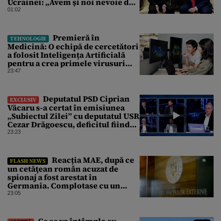
Ucrainei: „Avem și noi nevoie de
rachete”
01:02
Premieră în
TEHNOLOGIE
Medicină: O echipă de cercetători
a folosit Inteligența Artificială
pentru a crea primele virusuri
sintetice la tratarea de E.coli
23:47
Deputatul PSD Ciprian
EXCLUSIV
Văcaru s-a certat în emisiunea
„Subiectul Zilei” cu deputatul USR
Cezar Drăgoescu, deficitul fiind
motivul scandalului
23:23
Reacția MAE, după ce
FLASH NEWS
un cetăţean român acuzat de
spionaj a fost arestat în
Germania. Complotase cu un
ucrainean ca să asasineze un
23:05
producător de drone