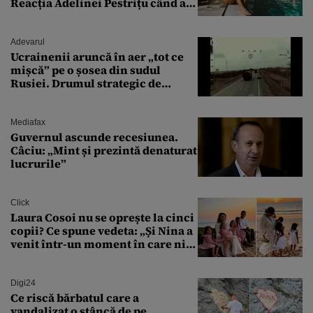
Reacția Adelinei Pestrițu când a
văzut-o
Adevarul
Ucrainenii aruncă în aer „tot ce
mișcă” pe o șosea din sudul
Rusiei. Drumul strategic de
aprovizionare către Crimeea este
controlat complet
Mediafax
Guvernul ascunde recesiunea.
Câciu: „Mint și prezintă denaturat
lucrurile”
Click
Laura Cosoi nu se oprește la cinci
copii? Ce spune vedeta: „Și Nina a
venit într-un moment în care nici
măcar nu mai discutam”
Digi24
Ce riscă bărbatul care a
vandalizat o stâncă de pe