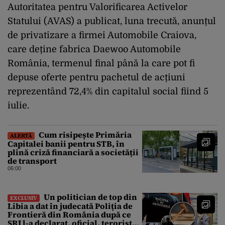
Autoritatea pentru Valorificarea Activelor
Statului (AVAS) a publicat, luna trecută, anunțul
de privatizare a firmei Automobile Craiova,
care deține fabrica Daewoo Automobile
România, termenul final până la care pot fi
depuse oferte pentru pachetul de acțiuni
reprezentând 72,4% din capitalul social fiind 5
iulie.
Cum risipește Primăria
ALERTĂ
Capitalei banii pentru STB, în
plină criză financiară a societății
de transport
06:00
Un politician de top din
EXCLUSIV
Libia a dat în judecată Poliția de
Frontieră din România după ce
SRI l-a declarat, oficial, terorist