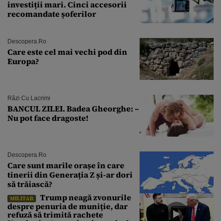
investiții mari. Cinci accesorii
recomandate șoferilor
Descopera.ro
Care este cel mai vechi pod din
Europa?
Râzi Cu Lacrimi
BANCUL ZILEI. Badea Gheorghe: –
Nu pot face dragoste!
Descopera.ro
Care sunt marile orașe în care
tinerii din Generația Z și-ar dori
să trăiască?
Trump neagă zvonurile
MILITAR
despre penuria de muniție, dar
refuză să trimită rachete