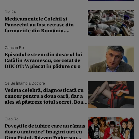
viitorul
Digi24
Medicamentele Colebil și
Panzcebil au fost retrase din
farmaciile din România.
Explicația dată de Agenția
Națională a Medicamentului
Cancan.ro
Episodul extrem din dosarul lui
Cătălin Avramescu, cercetat de
DIICOT: 'A plecat în pădure cu o
Ce Se Întâmplă Doctore
Vedeta celebră, diagnosticată cu
cancer pentru a doua oară, dar a
ales să păstreze totul secret. Boala
a fost descoperită la un control de
rutină
Ciao.ro
Poveştile de iubire care au rămas
doar o amintire! Imagini tari cu
Gina Pistol, Răzvan Fodor sau