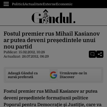
Politică
Actualitate
Externe
Economic
Fostul premier rus Mihail Kasianov
ar putea deveni președintele unui
nou partid
Publicat:
15.02.2012, 10:28
Actualizat:
26.07.2012, 06:29
Adaugă Gândul ca
Urmărește-ne în
sursă preferată
Discover
Fostul premier rus Mihail Kasianov ar putea
deveni președintele formațiunii politice
Poporul pentru Democrație și Justiție, care va