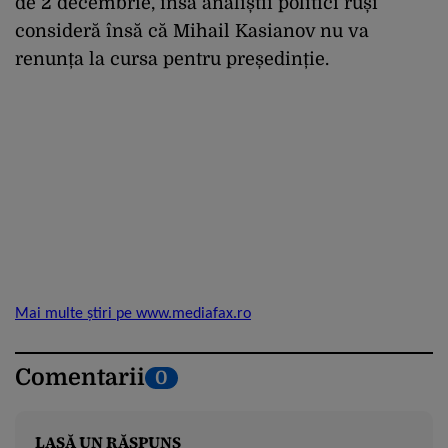
de 2 decembrie, însă analiștii politici ruși
consideră însă că Mihail Kasianov nu va
renunța la cursa pentru președinție.
Mai multe știri pe www.mediafax.ro
Comentarii
0
LASĂ UN RĂSPUNS