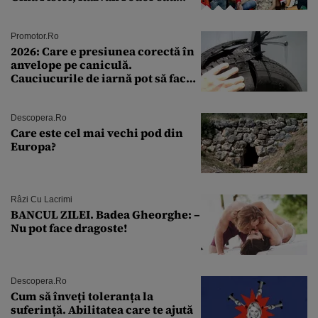
Andra Măruţă şi foştii parteneri
Promotor.ro
2026: Care e presiunea corectă în
anvelope pe caniculă.
Cauciucurile de iarnă pot să facă
explozie la peste 40°C?
Descopera.ro
Care este cel mai vechi pod din
Europa?
Râzi Cu Lacrimi
BANCUL ZILEI. Badea Gheorghe: –
Nu pot face dragoste!
Descopera.ro
Cum să înveți toleranța la
suferință. Abilitatea care te ajută