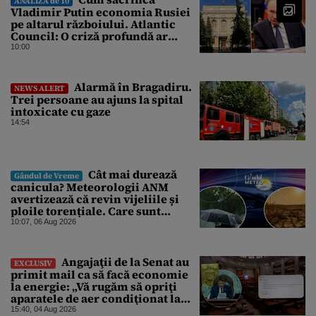
ANALIZA de 10
Vladimir Putin economia Rusiei
pe altarul războiului. Atlantic
Council: O criză profundă ar
putea forța Kremlinul să apeleze
10:00
la ultimele resurse ale Băncii
Centrale
Alarmă în Bragadiru.
NEWS ALERT
Trei persoane au ajuns la spital
intoxicate cu gaze
14:54
Cât mai durează
Gândul de Vreme
canicula? Meteorologii ANM
avertizează că revin vijeliile și
ploile torențiale. Care sunt
zonele vizate, începând chiar de
10:07, 06 Aug 2026
azi
Angajaţii de la Senat au
EXCLUSIV
primit mail ca să facă economie
la energie: „Vă rugăm să opriţi
aparatele de aer condiţionat la
sfârşitul programului”
15:40, 04 Aug 2026