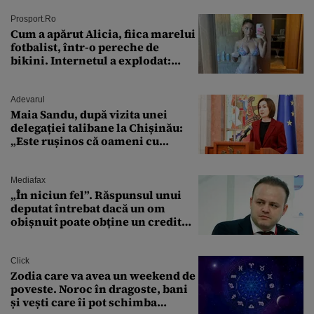
Prosport.ro
Cum a apărut Alicia, fiica marelui
fotbalist, într-o pereche de
bikini. Internetul a explodat:
„Zeiță superbă!”
Adevarul
Maia Sandu, după vizita unei
delegației talibane la Chișinău:
„Este rușinos că oameni cu
funcții înalte nu se
documentează”
Mediafax
„În niciun fel”. Răspunsul unui
deputat întrebat dacă un om
obișnuit poate obține un credit
ipotecar
Click
Zodia care va avea un weekend de
poveste. Noroc în dragoste, bani
și vești care îi pot schimba