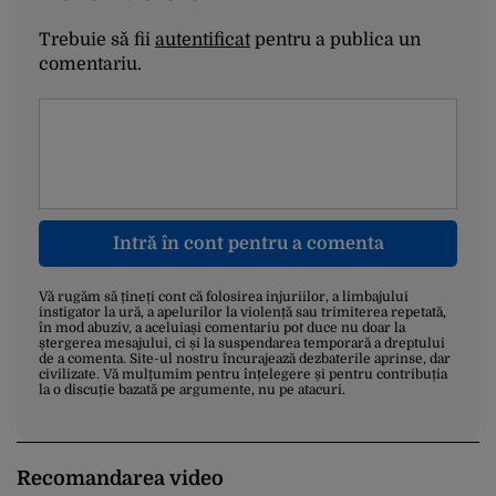
Trebuie să fii
autentificat
pentru a publica un
comentariu.
Intră în cont pentru a comenta
Vă rugăm să țineți cont că folosirea injuriilor, a limbajului
instigator la ură, a apelurilor la violență sau trimiterea repetată,
în mod abuziv, a aceluiași comentariu pot duce nu doar la
ștergerea mesajului, ci și la suspendarea temporară a dreptului
de a comenta. Site-ul nostru încurajează dezbaterile aprinse, dar
civilizate. Vă mulțumim pentru înțelegere și pentru contribuția
la o discuție bazată pe argumente, nu pe atacuri.
Recomandarea video