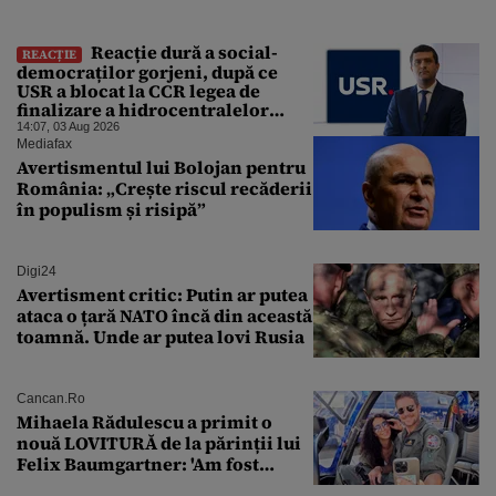
Reacție dură a social-
REACȚIE
democraților gorjeni, după ce
USR a blocat la CCR legea de
finalizare a hidrocentralelor
abandonate. „Nu ne-ar surprinde
14:07, 03 Aug 2026
dacă Miruță și USR ar acuza PSD și
Mediafax
de faptul că asupra Europei s-a
Avertismentul lui Bolojan pentru
abătut o cupolă de foc”
România: „Crește riscul recăderii
în populism și risipă”
Digi24
Avertisment critic: Putin ar putea
ataca o țară NATO încă din această
toamnă. Unde ar putea lovi Rusia
Cancan.ro
Mihaela Rădulescu a primit o
nouă LOVITURĂ de la părinții lui
Felix Baumgartner: 'Am fost
ȘTEARSĂ complet din