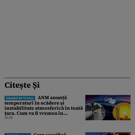
Citește Și
ANM anunță
Gândul de Vreme
temperaturi în scădere și
instabilitate atmosferică în toată
țara. Cum va fi vremea în
București și când vin vijeliile
10:15
Cum sacrifică