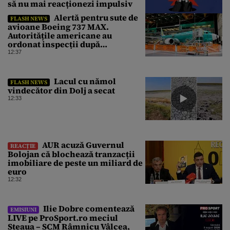
să nu mai reacționezi impulsiv
Alertă pentru sute de
FLASH NEWS
avioane Boeing 737 MAX.
Autoritățile americane au
ordonat inspecții după
descoperirea unor fisuri în
12:37
structura aeronavelor
Lacul cu nămol
FLASH NEWS
vindecător din Dolj a secat
12:33
AUR acuză Guvernul
REACȚIE
Bolojan că blochează tranzacții
imobiliare de peste un miliard de
euro
12:32
Ilie Dobre comentează
EMISIUNI
LIVE pe ProSport.ro meciul
Steaua – SCM Râmnicu Vâlcea,