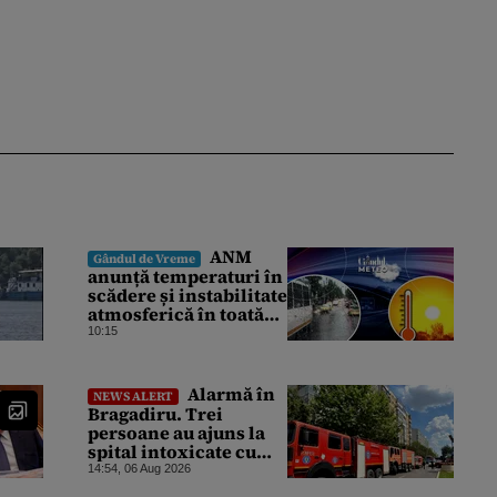
ANM
Gândul de Vreme
anunță temperaturi în
scădere și instabilitate
atmosferică în toată
țara. Cum va fi vremea
10:15
în București și când
vin vijeliile
Alarmă în
NEWS ALERT
Bragadiru. Trei
persoane au ajuns la
spital intoxicate cu
gaze
14:54, 06 Aug 2026