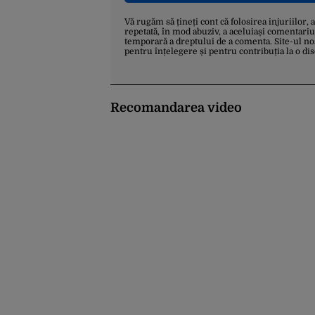
Vă rugăm să țineți cont că folosirea injuriilor, 
repetată, în mod abuziv, a aceluiași comentariu
temporară a dreptului de a comenta. Site-ul no
pentru înțelegere și pentru contribuția la o di
Recomandarea video