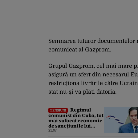
Semnarea tuturor documentelor ne
comunicat al Gazprom.
Grupul Gazprom, cel mai mare pr
asigură un sfert din necesarul Eu
restricționa livrările către Ucrai
stat nu-și va plăti datoria.
Regimul
TENSIUNI
comunist din Cuba, tot
mai sufocat economic
de sancțiunile lui
Trump. Marco Rubio:
21:07
„Havana nu poate