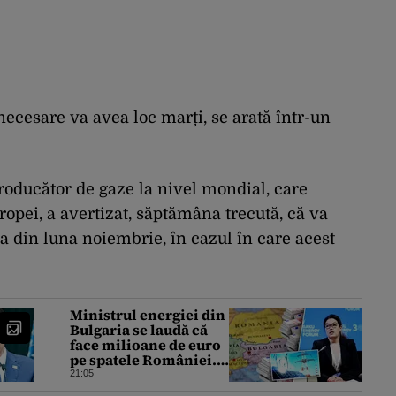
cesare va avea loc marți, se arată într-un
oducător de gaze la nivel mondial, care
ropei, a avertizat, săptămâna trecută, că va
na din luna noiembrie, în cazul în care acest
Ministrul energiei din
Bulgaria se laudă că
face milioane de euro
pe spatele României.
Gândul a documentat
21:05
cazul