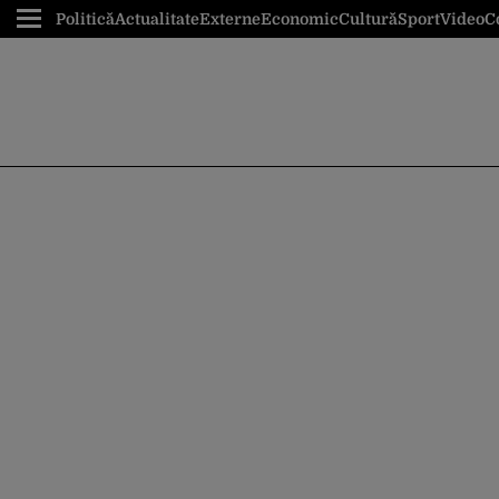
Politică
Actualitate
Externe
Economic
Cultură
Sport
Video
C