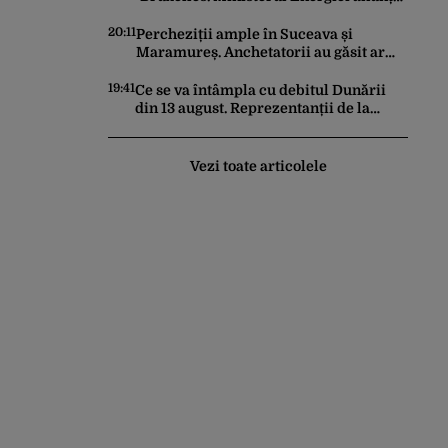
că nivelul Dunării se apropie de
„pragul critic”, iar centrala de la
20:11
Percheziții ample în Suceava și
Cernavodă s-ar putea opri
Maramureș. Anchetatorii au găsit arme
ilegale de vânătoare, muniție, zeci de
trofee de vânat și materiale pirotehnice
19:41
Ce se va întâmpla cu debitul Dunării
din 13 august. Reprezentanții de la
Apele Române explică ce fenomen
urmează
Vezi toate articolele