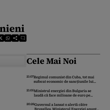
inieni
Cele Mai Noi
21:07
Regimul comunist din Cuba, tot mai
sufocat economic de sancțiunile lui
Trump. Marco Rubio: „Havana nu poate
ocoli sancțiunile prin mimat reforme”
21:05
Ministrul energiei din Bulgaria se
laudă că face milioane de euro pe
spatele României. Gândul a
documentat cazul
20:26
Guvernul a lansat o alertă către
Bruxelles. Ministerul Energiei anunță