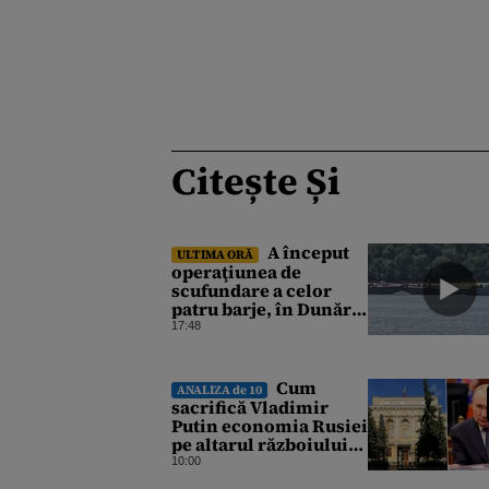
Citește Și
A început
ULTIMA ORĂ
operaţiunea de
scufundare a celor
patru barje, în Dunăre,
pentru creşterea
17:48
debitului apei
Cum
ANALIZA de 10
sacrifică Vladimir
Putin economia Rusiei
pe altarul războiului.
Atlantic Council: O
10:00
criză profundă ar