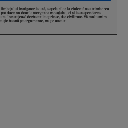
a limbajului instigator la ură, a apelurilor la violență sau trimiterea
 pot duce nu doar la ștergerea mesajului, ci și la suspendarea
stru încurajează dezbaterile aprinse, dar civilizate. Vă mulțumim
scuție bazată pe argumente, nu pe atacuri.