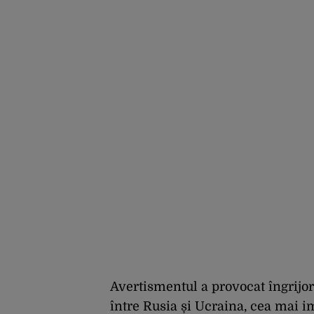
ocoli sancțiunile prin
mimat reforme”
Avertismentul a provocat îngrijor
între Rusia și Ucraina, cea mai im