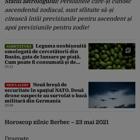
Sfatul astrologului!
Persoanele care-și cunosc
ascendentul zodiacal, sunt sfătuite să-și
citească întâi previziunile pentru ascendent și
apoi previziunile pentru zodie!
Leguma neobișnuită
AGRICULTURĂ
omologată de cercetătorii din
Buzău, gata de lansare pe piață.
Cum poate fi consumată și de
unde provine soiul
23:12
Nouă breșă de
NEWS ALERT
securitate în spațiul NATO. Două
drone suspecte au survolat o bază
militară din Germania
23:04
Horoscop zilnic Berbec – 23 mai 2021
Dragoste