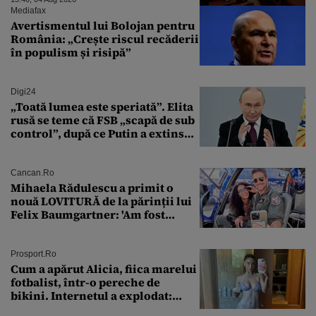
sfârşitul programului”
Mediafax
Avertismentul lui Bolojan pentru
România: „Crește riscul recăderii
în populism și risipă”
Digi24
„Toată lumea este speriată”. Elita
rusă se teme că FSB „scapă de sub
control”, după ce Putin a extins
puterea serviciului
Cancan.ro
Mihaela Rădulescu a primit o
nouă LOVITURĂ de la părinții lui
Felix Baumgartner: 'Am fost
ȘTEARSĂ complet din
Prosport.ro
Cum a apărut Alicia, fiica marelui
fotbalist, într-o pereche de
bikini. Internetul a explodat:
„Zeiță superbă!”