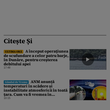
Citește Și
A început operaţiunea
ULTIMA ORĂ
de scufundare a celor patru barje,
în Dunăre, pentru creşterea
debitului apei
17:48
ANM anunță
Gândul de Vreme
temperaturi în scădere și
instabilitate atmosferică în toată
țara. Cum va fi vremea în
București și când vin vijeliile
10:15