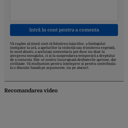
Intră în cont pentru a comenta
Vă rugăm să țineți cont că folosirea injuriilor, a limbajului
instigator la ură, a apelurilor la violență sau trimiterea repetată,
în mod abuziv, a aceluiași comentariu pot duce nu doar la
ștergerea mesajului, ci și la suspendarea temporară a dreptului
de a comenta. Site-ul nostru încurajează dezbaterile aprinse, dar
civilizate. Vă mulțumim pentru înțelegere și pentru contribuția
la o discuție bazată pe argumente, nu pe atacuri.
Recomandarea video