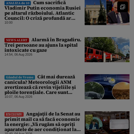
Cum sacrifică
ANALIZA de 10
Vladimir Putin economia Rusiei
pe altarul războiului. Atlantic
Council: O criză profundă ar
putea forța Kremlinul să apeleze
10:00
la ultimele resurse ale Băncii
Centrale
Alarmă în Bragadiru.
NEWS ALERT
Trei persoane au ajuns la spital
intoxicate cu gaze
14:54, 06 Aug 2026
Cât mai durează
Gândul de Vreme
canicula? Meteorologii ANM
avertizează că revin vijeliile și
ploile torențiale. Care sunt
zonele vizate, începând chiar de
10:07, 06 Aug 2026
azi
Angajaţii de la Senat au
EXCLUSIV
primit mail ca să facă economie
la energie: „Vă rugăm să opriţi
aparatele de aer condiţionat la
15:40, 04 Aug 2026