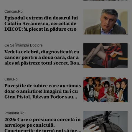
întreabă: „Dar ce a făcut?”
Cancan.ro
Episodul extrem din dosarul lui
Cătălin Avramescu, cercetat de
DIICOT: 'A plecat în pădure cu o
Ce Se Întâmplă Doctore
Vedeta celebră, diagnosticată cu
cancer pentru a doua oară, dar a
ales să păstreze totul secret. Boala
a fost descoperită la un control de
rutină
Ciao.ro
Poveştile de iubire care au rămas
doar o amintire! Imagini tari cu
Gina Pistol, Răzvan Fodor sau
Andra Măruţă şi foştii parteneri
Promotor.ro
2026: Care e presiunea corectă în
anvelope pe caniculă.
Cauciucurile de iarnă pot să facă