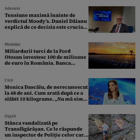
Adevarul
Tensiune maximă înainte de
verdictul Moody’s. Daniel Dăianu
explică de ce decizia este crucială
pentru economia României
Mediafax
Miliardarii turci de la Ford
Otosan investesc 100 de milioane
de euro în România. Banca
Transilvania le acordă o
finanțare uriașă
Click
Monica Dascălu, de nerecunoscut
la 48 de ani. Cum arată după ce a
slăbit 10 kilograme. „Nu mă simt
bine în această perioadă”
Digi24
Stânca vandalizată pe
Transfăgărășan. Ce le răspunde
un inspector de Poliție celor care