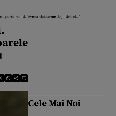
 că nu purta mască. “Aveau niște arme de jucărie și…”
.
oarele
u
Cele Mai Noi