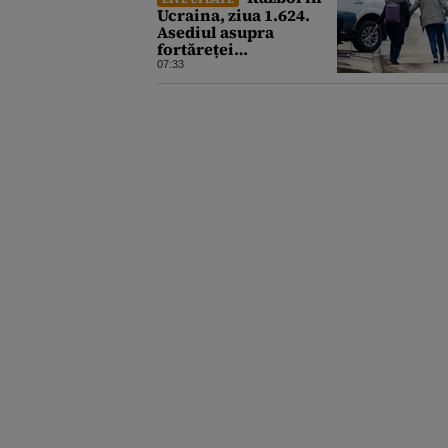
Ucraina, ziua 1.624.
Asediul asupra
fortăreței
Kramatorsk: Kievul a
07:33
ordonat evacuarea
familiilor, rușii sunt la
20 de km de oraș