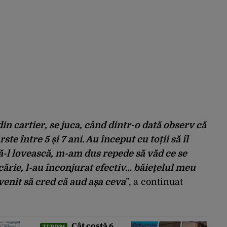
in cartier, se juca, când dintr-o dată observ că
ste între 5 și 7 ani. Au început cu toții să îl
să-l lovească, m-am dus repede să văd ce se
ărie, l-au înconjurat efectiv… băiețelul meu
venit să cred că aud așa ceva
”, a continuat
Cât costă 6
TURISM