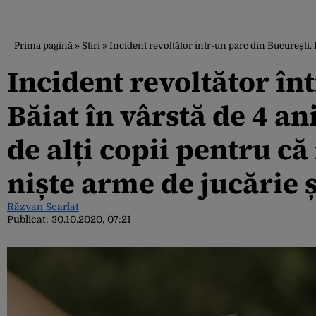
Prima pagină
»
Știri
»
Incident revoltător într-un parc din București. B
Incident revoltător în
Băiat în vârstă de 4 ani
de alți copii pentru c
niște arme de jucărie 
Răzvan Scarlat
Publicat:
30.10.2020, 07:21