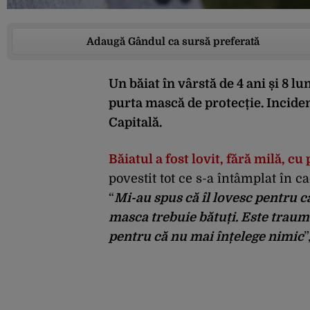
Adaugă Gândul ca sursă preferată
Un băiat în vârstă de 4 ani și 8 l
purta mască de protecție. Inciden
Capitală.
Băiatul a fost lovit, fără milă, cu
povestit tot ce s-a întâmplat în ca
“
Mi-au spus că îl lovesc pentru c
masca trebuie bătuți. Este trauma
pentru că nu mai înțelege nimic
”