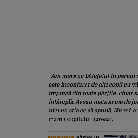
“
Am mers cu băiețelul în parcul d
este înconjurat de alți copii cu vâr
împingă din toate părțile, chiar 
întâmplă. Aveau niște arme de juc
nici nu știa ce să spună. Nu mi-a 
mama copilului agresat.
Război în
LIVE UPDATE