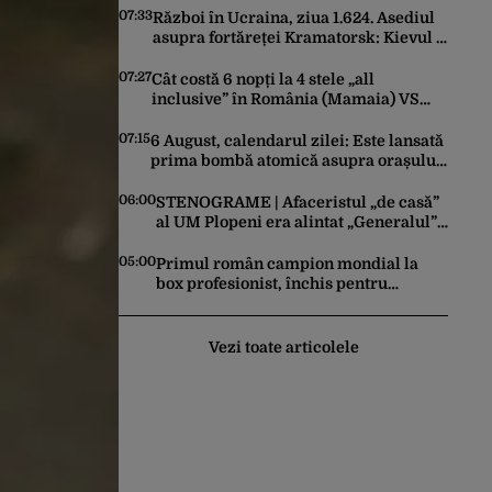
07:33
Război în Ucraina, ziua 1.624. Asediul
asupra fortăreței Kramatorsk: Kievul a
ordonat evacuarea familiilor, rușii
sunt la 20 de km de oraș
07:27
Cât costă 6 nopți la 4 stele „all
inclusive” în România (Mamaia) VS
Bulgaria (Nisipurile de Aur). Unde este
mai ieftin, de fapt
07:15
6 August, calendarul zilei: Este lansată
prima bombă atomică asupra orașului
Hiroshima. Ziua mondială a luptei
pentru interzicerea armei nucleare
06:00
STENOGRAME | Afaceristul „de casă”
al UM Plopeni era alintat „Generalul”
de director. L-a anunțat pe șeful uzinei
că i-a adus „subțireanu, așa”
05:00
Primul român campion mondial la
box profesionist, închis pentru
tentativă de crimă. Bărbatul a
înjunghiat un alt interlop periculos
Vezi toate articolele