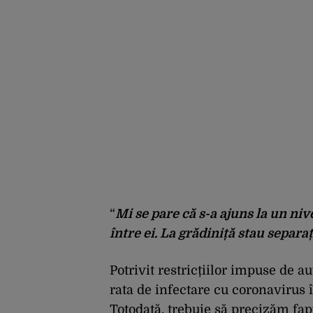
“
Mi se pare că s-a ajuns la un niv
între ei. La grădiniță stau separ
Potrivit restricțiilor impuse de au
rata de infectare cu coronavirus î
Totodată, trebuie să precizăm fap