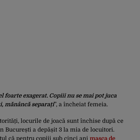
el foarte exagerat. Copiii nu se mai pot juca
ați, mănâncă separați
”, a încheiat femeia.
torități, locurile de joacă sunt închise după ce
n București a depășit 3 la mia de locuitori.
tul că pentru copiii sub cinci ani
masca de