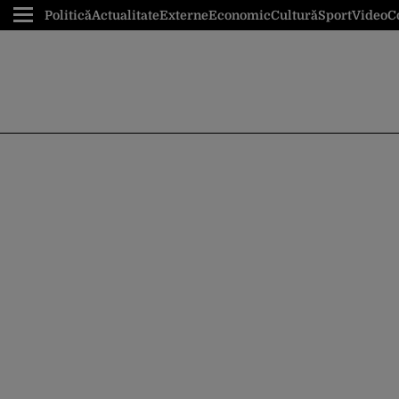
Politică
Actualitate
Externe
Economic
Cultură
Sport
Video
C