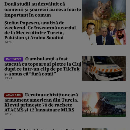
Două studii au dezvăluit că
oamenii și șoarecii au ceva foarte
important în comun
Ștefan Popescu, analiză de
weekend. Ce înseamnă acordul
de la Mecca dintre Turcia,
Pakistan şi Arabia Saudită
13:30
O ambulanţă a fost
INCIDENT
atacată cu topoare și pietre la Cluj
după ce într-un clip de pe TikTok
s-a spus că ”fură copii”
13:21
Ucraina achiziționează
APĂRARE
armament american din Turcia.
Kievul primește 70 de rachete
ATACMS și 12 lansatoare MLRS
12:58