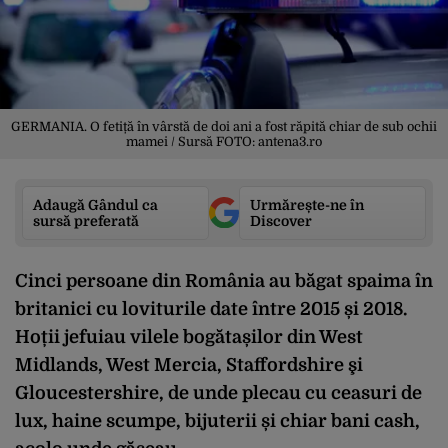
GERMANIA. O fetiță în vârstă de doi ani a fost răpită chiar de sub ochii
mamei / Sursă FOTO: antena3.ro
Adaugă Gândul ca
Urmărește-ne în
sursă preferată
Discover
Cinci persoane din România au băgat spaima în
britanici cu loviturile date între 2015 și 2018.
Hoții jefuiau vilele bogătașilor din West
Midlands, West Mercia, Staffordshire şi
Gloucestershire, de unde plecau cu ceasuri de
lux, haine scumpe, bijuterii și chiar bani cash,