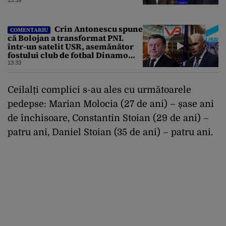
Crin Antonescu spune
COMENTARIU
că Bolojan a transformat PNL
într-un satelit USR, asemănător
fostului club de fotbal Dinamo
Victoria, care a aparținut Miliției
13:33
Ceilalți complici s-au ales cu următoarele
pedepse: Marian Molocia (27 de ani) – șase ani
de închisoare, Constantin Stoian (29 de ani) –
patru ani, Daniel Stoian (35 de ani) – patru ani.