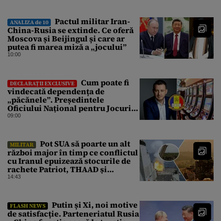
Pactul militar Iran-
ANALIZA de 10
China-Rusia se extinde. Ce oferă
Moscova și Beijingul și care ar
putea fi marea miză a „jocului”
10:00
Cum poate fi
DECLARAȚII EXCLUSIVE
vindecată dependența de
„păcănele”. Președintele
Oficiului Național pentru Jocuri
de Noroc propune o ordonanță de
09:00
urgență istorică și explică
procedura de autoexcludere
unică
Pot SUA să poarte un alt
MILITAR
război major în timp ce conflictul
cu Iranul epuizează stocurile de
rachete Patriot, THAAD și
Tomahawk?
14:43
Putin și Xi, noi motive
FLASH NEWS
de satisfacție. Parteneriatul Rusia