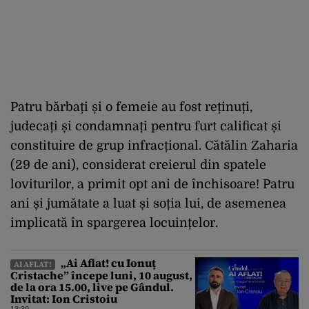
Patru bărbați și o femeie au fost reținuți,
judecați și condamnați pentru furt calificat și
constituire de grup infracțional. Cătălin Zaharia
(29 de ani), considerat creierul din spatele
loviturilor, a primit opt ani de închisoare! Patru
ani și jumătate a luat și soția lui, de asemenea
implicată în spargerea locuințelor.
„Ai Aflat! cu Ionuț
AI AFLAT!
Cristache” începe luni, 10 august,
de la ora 15.00, live pe Gândul.
Invitat: Ion Cristoiu
13:39