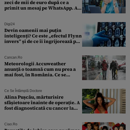
zeci de mii de euro după ce a
primit un mesaj pe WhatsApp. A
crezut că va moșteni 175.000 de
euro din Franța
Digi24
Devin oamenii mai puțin
inteligenți? Ce este „efectul Flynn
invers” și de ce îi îngrijorează pe
cercetători
Cancan.ro
Meteorologii Accuweather
anunță o toamnă cum nu prea a
mai fost, în România. Ce se
întâmplă în septembrie,
octombrie și noiembrie 2026, în
București. Pe ce dată ninge
Ce Se Întâmplă Doctore
Alina Pușcău, mărturisire
sfâșietoare înainte de operație. A
fost diagnosticată cu cancer la
sân în metastază: „Este singurul
tratament care o să mă ajute să
îmi salvez viața”
Ciao.ro