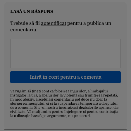
LASĂ UN RĂSPUNS
Trebuie să fii
autentificat
pentru a publica un
comentariu.
Intră în cont pentru a comenta
Vă rugăm să țineți cont că folosirea injuriilor, a limbajului
instigator la ură, a apelurilor la violență sau trimiterea repetată,
în mod abuziv, a aceluiași comentariu pot duce nu doar la
ștergerea mesajului, ci și la suspendarea temporară a dreptului
de a comenta. Site-ul nostru încurajează dezbaterile aprinse, dar
civilizate. Vă mulțumim pentru înțelegere și pentru contribuția
la o discuție bazată pe argumente, nu pe atacuri.