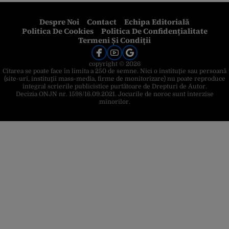
Despre Noi
Contact
Echipa Editorială
Politica De Cookies
Politica De Confidențialitate
Termeni Și Condiții
copyright © 2026
Citarea se poate face în limita a 250 de semne. Nici o instituţie sau persoană
(site-uri, instituţii mass-media, firme de monitorizare) nu poate reproduce
integral scrierile publicistice purtătoare de Drepturi de Autor.
Decizia ONJN nr. 1598/16.09.2021. Jocurile de noroc sunt interzise
minorilor.