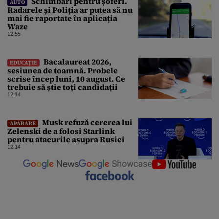
Schimbări pentru șoferi.
AUTO
Radarele și Poliția ar putea să nu
mai fie raportate în aplicația
Waze
12:55
Bacalaureat 2026,
EDUCAȚIE
sesiunea de toamnă. Probele
scrise încep luni, 10 august. Ce
trebuie să știe toți candidații
12:14
Musk refuză cererea lui
APĂRARE
Zelenski de a folosi Starlink
pentru atacurile asupra Rusiei
12:14