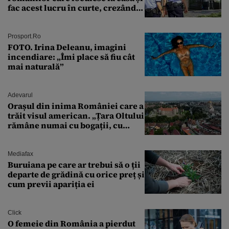
fac acest lucru în curte, crezând
că nu îi vede nimeni
Prosport.ro
FOTO. Irina Deleanu, imagini
incendiare: „Îmi place să fiu cât
mai naturală”
Adevarul
Orașul din inima României care a
trăit visul american. „Țara Oltului
rămâne numai cu bogații, cu
babele, cu moșnegii și cu
sărăntocii”
Mediafax
Buruiana pe care ar trebui să o ții
departe de grădină cu orice preț și
cum previi apariția ei
Click
O femeie din România a pierdut