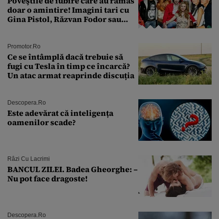
Poveştile de iubire care au rămas
doar o amintire! Imagini tari cu
Gina Pistol, Răzvan Fodor sau
Andra Măruţă şi foştii parteneri
Promotor.ro
Ce se întâmplă dacă trebuie să
fugi cu Tesla în timp ce încarcă?
Un atac armat reaprinde discuția
Descopera.ro
Este adevărat că inteligența
oamenilor scade?
Râzi Cu Lacrimi
BANCUL ZILEI. Badea Gheorghe: –
Nu pot face dragoste!
Descopera.ro