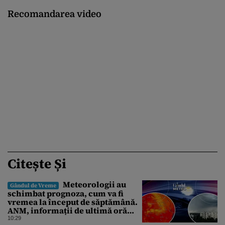
Recomandarea video
Citește Și
Meteorologii au
Gândul de Vreme
schimbat prognoza, cum va fi
vremea la început de săptămână.
ANM, informații de ultimă oră
pentru Gândul
10:29