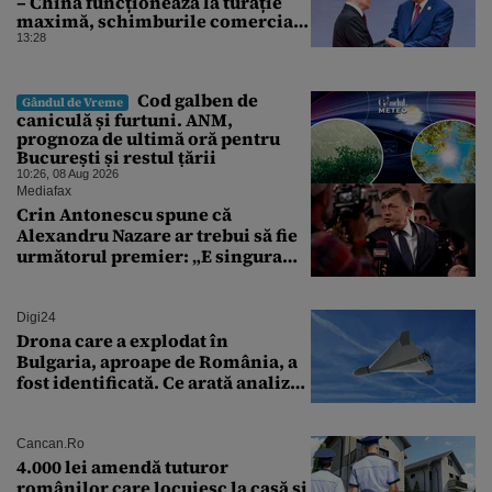
– China funcționează la turație
maximă, schimburile comerciale
ating niveluri record
13:28
Cod galben de
Gândul de Vreme
caniculă și furtuni. ANM,
prognoza de ultimă oră pentru
București și restul țării
10:26, 08 Aug 2026
Mediafax
Crin Antonescu spune că
Alexandru Nazare ar trebui să fie
următorul premier: „E singura
soluție”
Digi24
Drona care a explodat în
Bulgaria, aproape de România, a
fost identificată. Ce arată analiza
preliminară a epavei
Cancan.ro
4.000 lei amendă tuturor
românilor care locuiesc la casă și