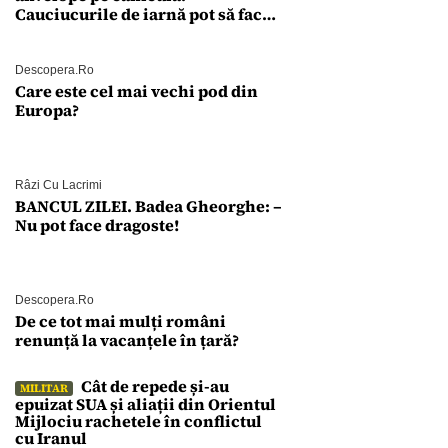
Cauciucurile de iarnă pot să facă
explozie la peste 40°C?
Descopera.ro
Care este cel mai vechi pod din
Europa?
Râzi Cu Lacrimi
BANCUL ZILEI. Badea Gheorghe: –
Nu pot face dragoste!
Descopera.ro
De ce tot mai mulți români
renunță la vacanțele în țară?
Cât de repede și-au
MILITAR
epuizat SUA și aliații din Orientul
Mijlociu rachetele în conflictul
cu Iranul