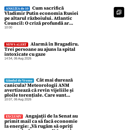
Cum sacrifică
ANALIZA de 10
Vladimir Putin economia Rusiei
pe altarul războiului. Atlantic
Council: O criză profundă ar
putea forța Kremlinul să apeleze
10:00
la ultimele resurse ale Băncii
Centrale
Alarmă în Bragadiru.
NEWS ALERT
Trei persoane au ajuns la spital
intoxicate cu gaze
14:54, 06 Aug 2026
Cât mai durează
Gândul de Vreme
canicula? Meteorologii ANM
avertizează că revin vijeliile și
ploile torențiale. Care sunt
zonele vizate, începând chiar de
10:07, 06 Aug 2026
azi
Angajaţii de la Senat au
EXCLUSIV
primit mail ca să facă economie
la energie: „Vă rugăm să opriţi