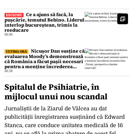
Ce a ajuns să facă, la
EXCLUSIV
pușcărie, temutul Bebino. Liderul
interlop bucureștean, trimis la
reeducare
05:00
Nicușor Dan susține că
ULTIMA ORĂ
evaluarea Moody’s demonstrează
că România a făcut pașii necesari
pentru a menține încrederea
investitorilor: „Totuși,
00:18
perspectiva rămâne rezervată”
Spitalul de Psihiatrie, în
mijlocul unui nou scandal
Jurnaliștii de la Ziarul de Vâlcea au dat
publicității înregistrarea susținând că Edward
Stanca, care conduce unitatea medicală de 16
ani, nu se află la prima abatere de acest fel,