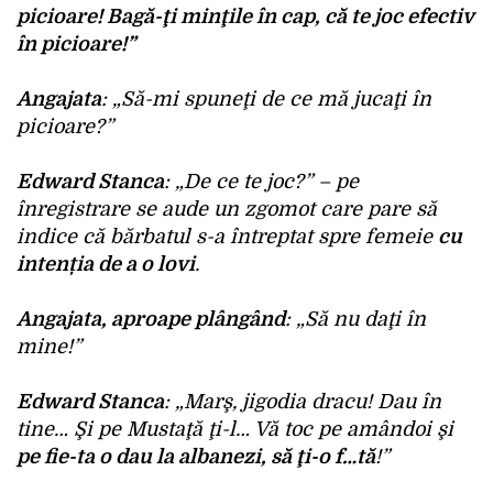
picioare! Bagă-ţi minţile în cap, că
te joc efectiv
în picioare
!”
Angajata
: „Să-mi spuneţi de ce mă jucaţi în
picioare?”
Edward Stanca
: „De ce te joc?” – pe
înregistrare se aude un zgomot care pare să
indice că bărbatul s-a întreptat spre femeie
cu
intenția de a o lovi
.
Angajata, aproape plângând
: „Să nu daţi în
mine!”
Edward Stanca
: „Marş, jigodia dracu! Dau în
tine… Şi pe Mustaţă ţi-l… Vă toc pe amândoi şi
pe fie-ta o dau la albanezi, să ţi-o f…tă
!”