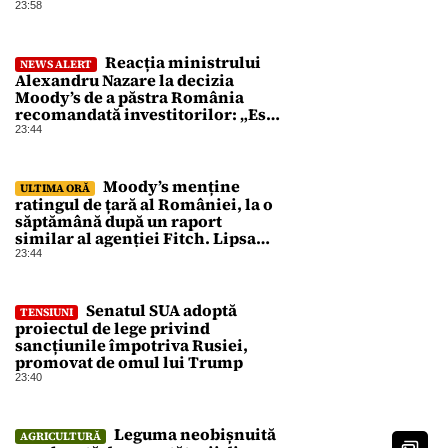
23:58
Reacția ministrului
NEWS ALERT
Alexandru Nazare la decizia
Moody’s de a păstra România
recomandată investitorilor: „Este
un răgaz, dar în niciun caz un
23:44
motiv de relaxare”
Moody’s menține
ULTIMA ORĂ
ratingul de țară al României, la o
săptămână după un raport
similar al agenției Fitch. Lipsa
unui guvern cu puteri depline,
23:44
principala vulnerabilitate din
raport
Senatul SUA adoptă
TENSIUNI
proiectul de lege privind
sancțiunile împotriva Rusiei,
promovat de omul lui Trump
23:40
Leguma neobișnuită
AGRICULTURĂ