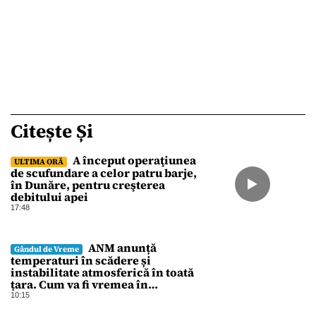
Citește Și
A început operaţiunea
ULTIMA ORĂ
de scufundare a celor patru barje,
în Dunăre, pentru creşterea
debitului apei
17:48
ANM anunță
Gândul de Vreme
temperaturi în scădere și
instabilitate atmosferică în toată
țara. Cum va fi vremea în
București și când vin vijeliile
10:15