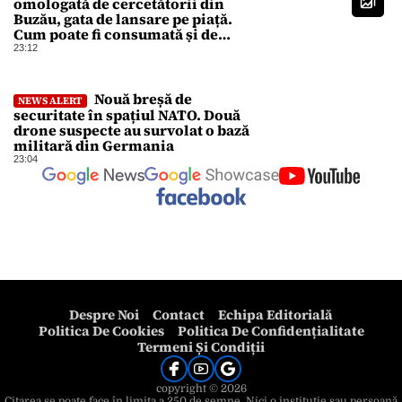
omologată de cercetătorii din
Buzău, gata de lansare pe piață.
Cum poate fi consumată și de
unde provine soiul
23:12
Nouă breșă de
NEWS ALERT
securitate în spațiul NATO. Două
drone suspecte au survolat o bază
militară din Germania
23:04
Despre Noi
Contact
Echipa Editorială
Politica De Cookies
Politica De Confidențialitate
Termeni Și Condiții
copyright © 2026
Citarea se poate face în limita a 250 de semne. Nici o instituţie sau persoană