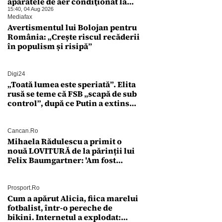
aparatele de aer condiţionat la
sfârşitul programului”
15:40, 04 Aug 2026
Mediafax
Avertismentul lui Bolojan pentru
România: „Crește riscul recăderii
în populism și risipă”
Digi24
„Toată lumea este speriată”. Elita
rusă se teme că FSB „scapă de sub
control”, după ce Putin a extins
puterea serviciului
Cancan.ro
Mihaela Rădulescu a primit o
nouă LOVITURĂ de la părinții lui
Felix Baumgartner: 'Am fost
ȘTEARSĂ complet din
Prosport.ro
Cum a apărut Alicia, fiica marelui
fotbalist, într-o pereche de
bikini. Internetul a explodat: