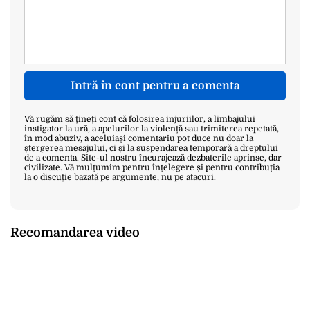
Intră în cont pentru a comenta
Vă rugăm să țineți cont că folosirea injuriilor, a limbajului
instigator la ură, a apelurilor la violență sau trimiterea repetată,
în mod abuziv, a aceluiași comentariu pot duce nu doar la
ștergerea mesajului, ci și la suspendarea temporară a dreptului
de a comenta. Site-ul nostru încurajează dezbaterile aprinse, dar
civilizate. Vă mulțumim pentru înțelegere și pentru contribuția
la o discuție bazată pe argumente, nu pe atacuri.
Recomandarea video