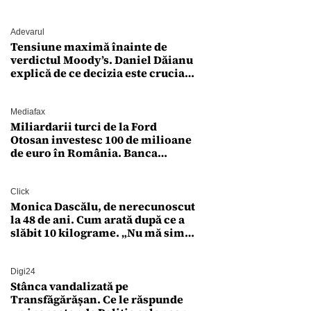
„Zeiță superbă!”
Adevarul
Tensiune maximă înainte de
verdictul Moody’s. Daniel Dăianu
explică de ce decizia este crucială
pentru economia României
Mediafax
Miliardarii turci de la Ford
Otosan investesc 100 de milioane
de euro în România. Banca
Transilvania le acordă o
finanțare uriașă
Click
Monica Dascălu, de nerecunoscut
la 48 de ani. Cum arată după ce a
slăbit 10 kilograme. „Nu mă simt
bine în această perioadă”
Digi24
Stânca vandalizată pe
Transfăgărășan. Ce le răspunde