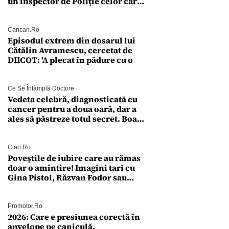
un inspector de Poliție celor care
întreabă: „Dar ce a făcut?”
Cancan.ro
Episodul extrem din dosarul lui
Cătălin Avramescu, cercetat de
DIICOT: 'A plecat în pădure cu o
Ce Se Întâmplă Doctore
Vedeta celebră, diagnosticată cu
cancer pentru a doua oară, dar a
ales să păstreze totul secret. Boala
a fost descoperită la un control de
rutină
Ciao.ro
Poveştile de iubire care au rămas
doar o amintire! Imagini tari cu
Gina Pistol, Răzvan Fodor sau
Andra Măruţă şi foştii parteneri
Promotor.ro
2026: Care e presiunea corectă în
anvelope pe caniculă.