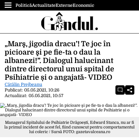
Politică
Actualitate
Externe
Economic
„Marş, jigodia dracu’! Te joc în
picioare şi pe fie-ta o dau la
albanezi!”. Dialogul halucinant
dintre directorul unui spital de
Psihiatrie și o angajată- VIDEO
Cătălin Prejbeanu
Publicat:
05.05.2021, 10:26
Actualizat:
05.05.2021, 10:57
Managerul Spitalului de Psihiatrie Drăgoești, Edward Stanca, nu ar fi
la primul incident de acest fel, fiind cunoscut pentru comportamentul
lui coleric / Sursă FOTO: gazetavalceana.ro