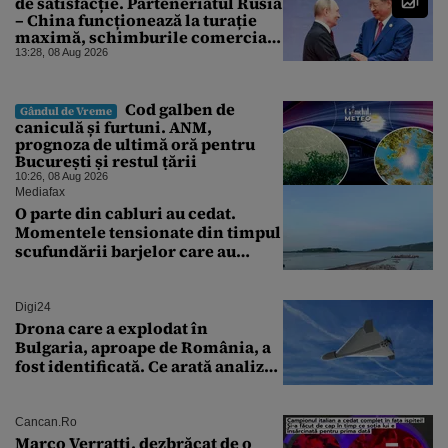
de satisfacție. Parteneriatul Rusia
– China funcționează la turație
maximă, schimburile comerciale
ating niveluri record
13:28, 08 Aug 2026
Cod galben de
Gândul de Vreme
caniculă și furtuni. ANM,
prognoza de ultimă oră pentru
București și restul țării
10:26, 08 Aug 2026
Mediafax
O parte din cabluri au cedat.
Momentele tensionate din timpul
scufundării barjelor care au
salvat Reactorul 2 de la
Cernavodă
Digi24
Drona care a explodat în
Bulgaria, aproape de România, a
fost identificată. Ce arată analiza
preliminară a epavei
Cancan.ro
Marco Verratti, dezbrăcat de o