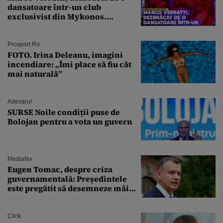
dansatoare într-un club
exclusivist din Mykonos.
Campionul italian a cedat
complet în fața ispitei!
Prosport.ro
FOTO. Irina Deleanu, imagini
incendiare: „Îmi place să fiu cât
mai naturală”
Adevarul
SURSE Noile condiții puse de
Bolojan pentru a vota un guvern
Mediafax
Eugen Tomac, despre criza
guvernamentală: Președintele
este pregătit să desemneze mâine
un candidat
Click