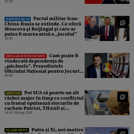
pentru Gândul
10:29
Pactul militar Iran-
ANALIZA de 10
China-Rusia se extinde. Ce oferă
Moscova și Beijingul și care ar
putea fi marea miză a „jocului”
10:00
Cum poate fi
DECLARAȚII EXCLUSIVE
vindecată dependența de
„păcănele”. Președintele
Oficiului Național pentru Jocuri
de Noroc propune o ordonanță de
09:00
urgență istorică și explică
procedura de autoexcludere
unică
Pot SUA să poarte un alt
MILITAR
război major în timp ce conflictul
cu Iranul epuizează stocurile de
rachete Patriot, THAAD și
Tomahawk?
14:43, 08 Aug 2026
Putin și Xi, noi motive
FLASH NEWS