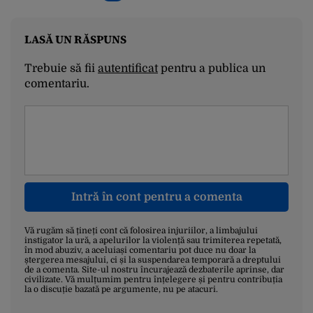
LASĂ UN RĂSPUNS
Trebuie să fii
autentificat
pentru a publica un
comentariu.
Intră în cont pentru a comenta
Vă rugăm să țineți cont că folosirea injuriilor, a limbajului
instigator la ură, a apelurilor la violență sau trimiterea repetată,
în mod abuziv, a aceluiași comentariu pot duce nu doar la
ștergerea mesajului, ci și la suspendarea temporară a dreptului
de a comenta. Site-ul nostru încurajează dezbaterile aprinse, dar
civilizate. Vă mulțumim pentru înțelegere și pentru contribuția
la o discuție bazată pe argumente, nu pe atacuri.