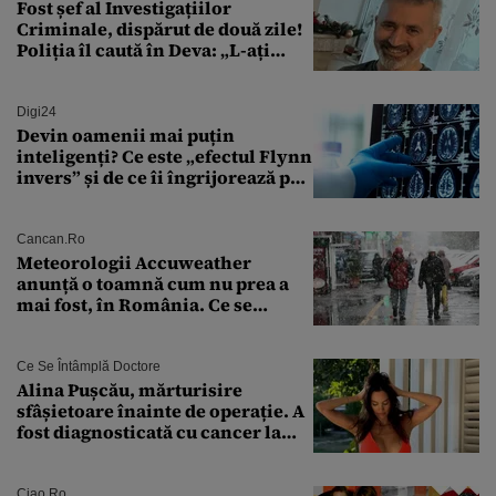
Fost șef al Investigațiilor
Criminale, dispărut de două zile!
Poliția îl caută în Deva: „L-ați
văzut?”
Digi24
Devin oamenii mai puțin
inteligenți? Ce este „efectul Flynn
invers” și de ce îi îngrijorează pe
cercetători
Cancan.ro
Meteorologii Accuweather
anunță o toamnă cum nu prea a
mai fost, în România. Ce se
întâmplă în septembrie,
octombrie și noiembrie 2026, în
București. Pe ce dată ninge
Ce Se Întâmplă Doctore
Alina Pușcău, mărturisire
sfâșietoare înainte de operație. A
fost diagnosticată cu cancer la
sân în metastază: „Este singurul
tratament care o să mă ajute să
îmi salvez viața”
Ciao.ro