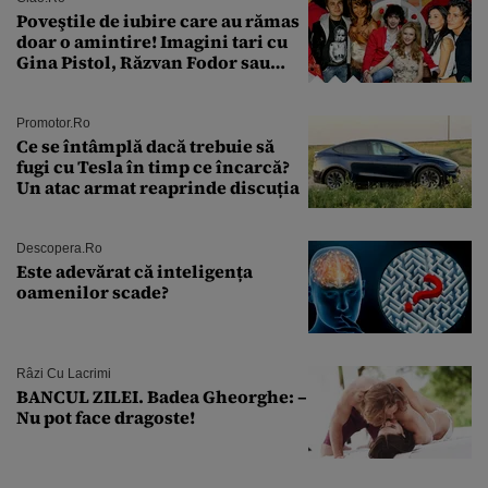
Poveştile de iubire care au rămas
doar o amintire! Imagini tari cu
Gina Pistol, Răzvan Fodor sau
Andra Măruţă şi foştii parteneri
Promotor.ro
Ce se întâmplă dacă trebuie să
fugi cu Tesla în timp ce încarcă?
Un atac armat reaprinde discuția
Descopera.ro
Este adevărat că inteligența
oamenilor scade?
Râzi Cu Lacrimi
BANCUL ZILEI. Badea Gheorghe: –
Nu pot face dragoste!