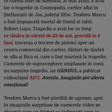
În cursul zilei de sâmbătă, 31 mai 2025, a avut
loc o tragedie în Cosmopolis, cartier aflat în
Ștefăneștii de Jos, județul Ilfov. Teodora Marcu
a fost împușcată mortal de fostul ei iubit,
Robert Lupu. Tragedia a avut loc în timp
ce
tânăra în vârstă de 23 de ani, gravidă în 4
luni
, traversa o trecere de pietoni spre un
centru comercial din cartier. Alături de tânără
se afla și fiica ei, care a fost martoră la tragedie.
Camerele de supraveghere amplasate în zonă
au surprins tragedia, iar
GÂNDUL
a publicat
videoclipul
AICI
.
Atenție, imaginile pot afecta
emoțional!
Teodora Marcu a fost pândită de agresor, apoi
în imaginile surprinse de camerele video se
observă cum un bărbat se îndreaptă spre ea,