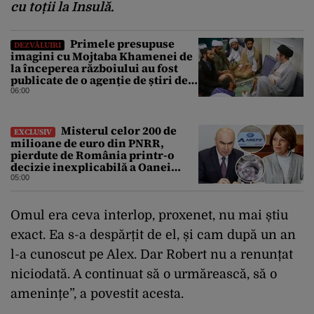
cu toții la Insulă.
Primele presupuse
DEZVĂLUIRI
imagini cu Mojtaba Khamenei de
la începerea războiului au fost
publicate de o agenție de știri de
stat din Iran
06:00
Misterul celor 200 de
EXCLUSIV
milioane de euro din PNRR,
pierdute de România printr-o
decizie inexplicabilă a Oanei
Gheorghiu. Ultima hotărâre de
05:00
guvern ar încerca să repare
greșeala vicepremierului
Omul era ceva interlop, proxenet, nu mai știu
exact. Ea s-a despărțit de el, și cam după un an
l-a cunoscut pe Alex. Dar Robert nu a renunțat
niciodată. A continuat să o urmărească, să o
amenințe”, a povestit acesta.