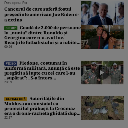
Descopera.ro
Cancerul de care suferă fostul
președinte american Joe Biden s-
a extins
Coadă de 2.000 de persoane
SPORT
la „nunta” dintre Ronaldo și
Georgina care n-a avut loc.
Reacțiile fotbalistului și a iubitei
sale pe social media
00:26
Piedone, costumat în
VIDEO
uniformă militară, anunță că este
pregătit să lupte cu cei care l-au
„supărat”: „S-a întors
boomerangul”
23:59
Autoritățile din
ULTIMA ORĂ
Moldova au constatat ca
proiectilul prăbușit la Crocmaz
era o dronă-racheta ghidată după
finalizarea primei investigații
22:27