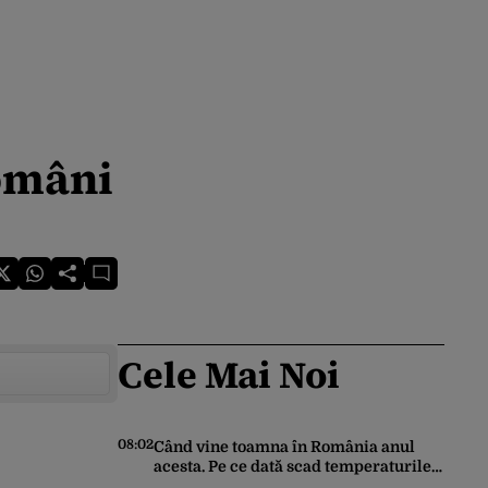
români
Cele Mai Noi
08:02
Când vine toamna în România anul
acesta. Pe ce dată scad temperaturile
sub 25 de grade Celsius în București,