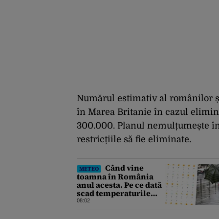
Numărul estimativ al românilor ș
în Marea Britanie în cazul elimină
300.000. Planul nemulțumește îns
restricțiile să fie eliminate.
Când vine
METEO
toamna în România
anul acesta. Pe ce dată
scad temperaturile
sub 25 de grade Celsius
08:02
în București, potrivit
meteorologilor