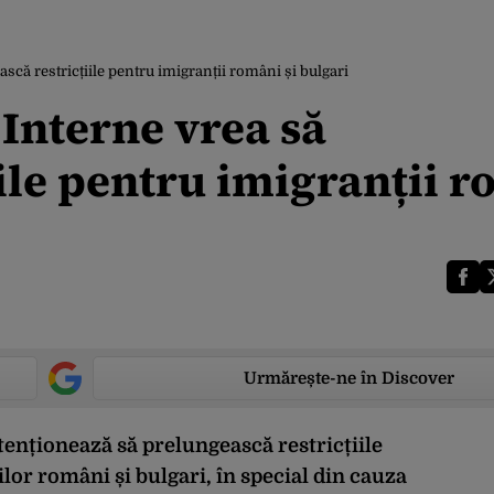
scă restricțiile pentru imigranții români și bulgari
 Interne vrea să
ile pentru imigranții 
Urmărește-ne în Discover
tenționează să prelungească restricțiile
or români și bulgari, în special din cauza