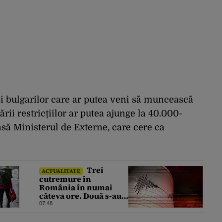
i bulgarilor care ar putea veni să muncească
rii restricțiilor ar putea ajunge la 40.000-
ă Ministerul de Externe, care cere ca
Trei
ACTUALITATE
cutremure în
România în numai
câteva ore. Două s-au
produs într-o zonă
07:48
neobișnuită