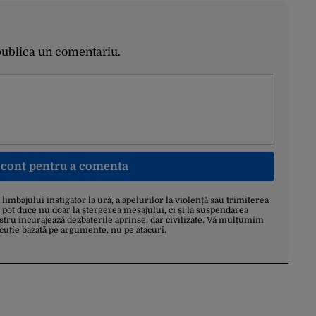
publica un comentariu.
n cont pentru a comenta
a limbajului instigator la ură, a apelurilor la violență sau trimiterea
 pot duce nu doar la ștergerea mesajului, ci și la suspendarea
stru încurajează dezbaterile aprinse, dar civilizate. Vă mulțumim
scuție bazată pe argumente, nu pe atacuri.