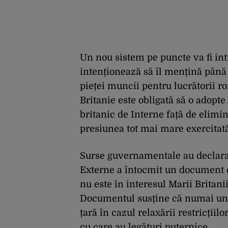
Un nou sistem pe puncte va fi intr
intenționează să îl mențină până 
pieței muncii pentru lucrătorii r
Britanie este obligată să o adopte
britanic de Interne față de elimina
presiunea tot mai mare exercitată 
Surse guvernamentale au declara
Externe a întocmit un document 
nu este în interesul Marii Britanii
Documentul susține că numai un 
țară în cazul relaxării restricțiil
cu care au legături puternice.