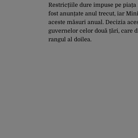
Accuweather
Restricțiile dure impuse pe piața
fost anunțate anul trecut, iar Mi
aceste măsuri anual. Decizia acest
guvernelor celor două țări, care 
rangul al doilea.