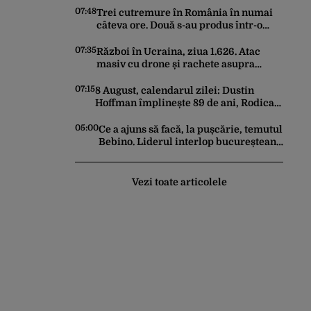
potrivit meteorologilor Accuweather
07:48
Trei cutremure în România în numai
câteva ore. Două s-au produs într-o
zonă neobișnuită
07:35
Război în Ucraina, ziua 1.626. Atac
masiv cu drone și rachete asupra
Kievului. Trei persoane au fost ucise
07:15
8 August, calendarul zilei: Dustin
Hoffman împlinește 89 de ani, Rodica
Popescu Bitănescu 88. Mădălina
Ghenea face 39 de ani
05:00
Ce a ajuns să facă, la pușcărie, temutul
Bebino. Liderul interlop bucureștean,
trimis la reeducare
Vezi toate articolele