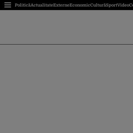
Politică
Actualitate
Externe
Economic
Cultură
Sport
Video
C