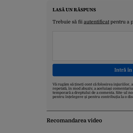
LASĂ UN RĂSPUNS
Trebuie să fii
autentificat
pentru a 
Intră î
Vă rugăm să țineți cont că folosirea injuriilor, 
repetată, în mod abuziv, a aceluiași comentariu
temporară a dreptului de a comenta. Site-ul no
pentru înțelegere și pentru contribuția la o di
Recomandarea video