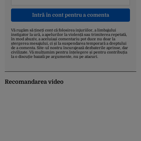
Intră în cont pentru a comenta
Vă rugăm să țineți cont că folosirea injuriilor, a limbajului
instigator la ură, a apelurilor la violență sau trimiterea repetată,
în mod abuziv, a aceluiași comentariu pot duce nu doar la
ștergerea mesajului, ci și la suspendarea temporară a dreptului
de a comenta. Site-ul nostru încurajează dezbaterile aprinse, dar
civilizate. Vă mulțumim pentru înțelegere și pentru contribuția
la o discuție bazată pe argumente, nu pe atacuri.
Recomandarea video