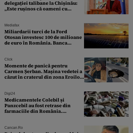
delegației talibane la Chișinău:
„Este rușinos că oameni cu
funcții înalte nu se
documentează”
Mediafax
Miliardarii turci de la Ford
Otosan investesc 100 de milioane
de euro în România. Banca
Transilvania le acordă o
finanțare uriașă
Click
Momente de panică pentru
Carmen Șerban. Mașina vedetei a
căzut în craterul din zona Eroilor:
„M-am speriat foarte tare”
Digi24
Medicamentele Colebil și
Panzcebil au fost retrase din
farmaciile din România.
Explicația dată de Agenția
Națională a Medicamentului
Cancan.ro