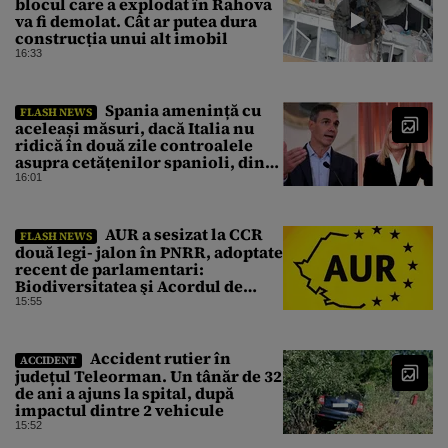
blocul care a explodat în Rahova
va fi demolat. Cât ar putea dura
construcția unui alt imobil
16:33
Spania amenință cu
FLASH NEWS
aceleași măsuri, dacă Italia nu
ridică în două zile controalele
asupra cetățenilor spanioli, din
cauza crizei migrației
16:01
AUR a sesizat la CCR
FLASH NEWS
două legi- jalon în PNRR, adoptate
recent de parlamentari:
Biodiversitatea şi Acordul de
împrumut cu BIRD
15:55
Accident rutier în
ACCIDENT
județul Teleorman. Un tânăr de 32
de ani a ajuns la spital, după
impactul dintre 2 vehicule
15:52