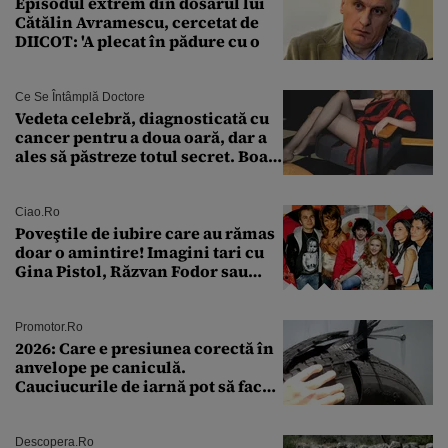
Episodul extrem din dosarul lui
Cătălin Avramescu, cercetat de
DIICOT: 'A plecat în pădure cu o
Ce Se Întâmplă Doctore
Vedeta celebră, diagnosticată cu
cancer pentru a doua oară, dar a
ales să păstreze totul secret. Boala
a fost descoperită la un control de
rutină
Ciao.ro
Poveştile de iubire care au rămas
doar o amintire! Imagini tari cu
Gina Pistol, Răzvan Fodor sau
Andra Măruţă şi foştii parteneri
Promotor.ro
2026: Care e presiunea corectă în
anvelope pe caniculă.
Cauciucurile de iarnă pot să facă
explozie la peste 40°C?
Descopera.ro