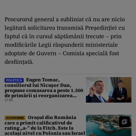
Procurorul general a subliniat că nu are nicio
legătură solicitarea transmisă Președinției cu
faptul că în cursul săptămânii trecute – prin
modificările Legii răspunderii ministeriale
adoptate de Guvern – Comisia specială fost
desființată.
Eugen Tomac,
POLITICĂ
consilierul lui Nicușor Dan,
propune comasarea a peste 1.500
de primării și reorganizarea
administrativă a județelor
17:02
Orașul din România
ECONOMIE
care a primit calificativul de
rating „a-” de la Fitch. Este la
același nivel cu Polonia sau Israel