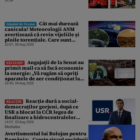
14:54
Cât mai durează
Gândul de Vreme
canicula? Meteorologii ANM
avertizează că revin vijeliile și
ploile torențiale. Care sunt
zonele vizate, începând chiar de
10:07, 06 Aug 2026
azi
Angajaţii de la Senat au
EXCLUSIV
primit mail ca să facă economie
la energie: „Vă rugăm să opriţi
aparatele de aer condiţionat la
sfârşitul programului”
15:40, 04 Aug 2026
Reacție dură a social-
REACȚIE
democraților gorjeni, după ce
USR a blocat la CCR legea de
finalizare a hidrocentralelor
abandonate. „Nu ne-ar surprinde
14:07, 03 Aug 2026
dacă Miruță și USR ar acuza PSD și
Mediafax
de faptul că asupra Europei s-a
Avertismentul lui Bolojan pentru
abătut o cupolă de foc”
România: „Crește riscul recăderii