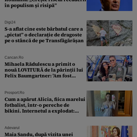
în populism și risipă”
Digi24
S-a aflat cine este bărbatul care a
„pictat” o declarație de dragoste
pe o stâncă de pe Transfăgărășan
Cancan.ro
Mihaela Rădulescu a primit o
nouă LOVITURĂ de la părinții lui
Felix Baumgartner: 'Am fost
ȘTEARSĂ complet din
Prosport.ro
Cum a apărut Alicia, fiica marelui
fotbalist, într-o pereche de
bikini. Internetul a explodat:
„Zeiță superbă!”
Adevarul
Maia Sandu, după vizita unei