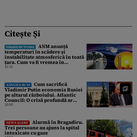
Citește Și
ANM anunță
Gândul de Vreme
temperaturi în scădere și
instabilitate atmosferică în toată
țara. Cum va fi vremea în
București și când vin vijeliile
10:15
Cum sacrifică
ANALIZA de 10
Vladimir Putin economia Rusiei
pe altarul războiului. Atlantic
Council: O criză profundă ar
putea forța Kremlinul să apeleze
10:00
la ultimele resurse ale Băncii
Centrale
Alarmă în Bragadiru.
NEWS ALERT
Trei persoane au ajuns la spital
intoxicate cu gaze