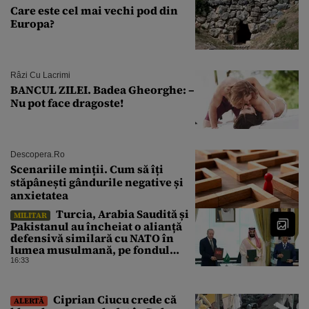
Care este cel mai vechi pod din
Europa?
Râzi Cu Lacrimi
BANCUL ZILEI. Badea Gheorghe: –
Nu pot face dragoste!
Descopera.ro
Scenariile minții. Cum să îți
stăpânești gândurile negative și
anxietatea
Turcia, Arabia Saudită și
MILITAR
Pakistanul au încheiat o alianță
defensivă similară cu NATO în
lumea musulmană, pe fondul
conflictelor din Orientul Mijlociu
16:33
Ciprian Ciucu crede că
ALERTĂ