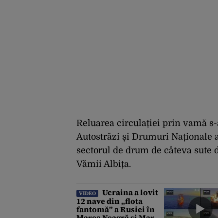
Reluarea circulației prin vamă s
Autostrăzi și Drumuri Naționale a
sectorul de drum de câteva sute d
Vămii Albița.
Ucraina a lovit
VIDEO
12 nave din „flota
fantomă” a Rusiei în
Marea Neagră și Marea