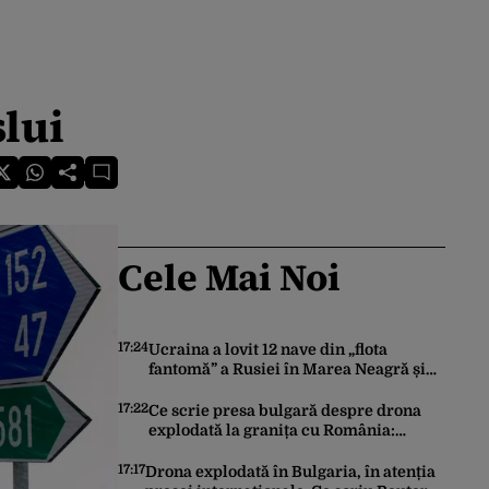
lui
Cele Mai Noi
17:24
Ucraina a lovit 12 nave din „flota
fantomă” a Rusiei în Marea Neagră și
Marea Azov în prima săptămână din
august. Bilanțul a ajuns la 218
17:22
Ce scrie presa bulgară despre drona
explodată la granița cu România:
Reacțiile politicienilor bulgari
17:17
Drona explodată în Bulgaria, în atenția