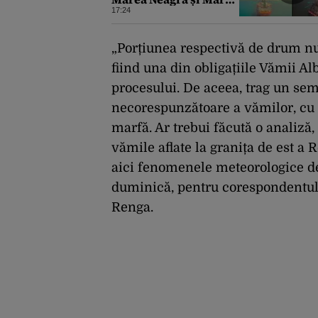
Azov în prima
17:24
săptămână din august.
Bilanțul a ajuns la 218
„Porțiunea respectivă de drum nu
fiind una din obligațiile Vămii Alb
procesului. De aceea, trag un se
necorespunzătoare a vămilor, cu u
marfă. Ar trebui făcută o analiză,
vămile aflate la granița de est a
aici fenomenele meteorologice de 
duminică, pentru corespondentul
Renga.