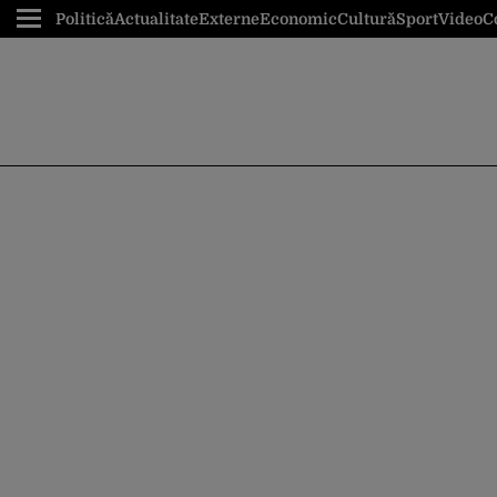
Politică
Actualitate
Externe
Economic
Cultură
Sport
Video
C