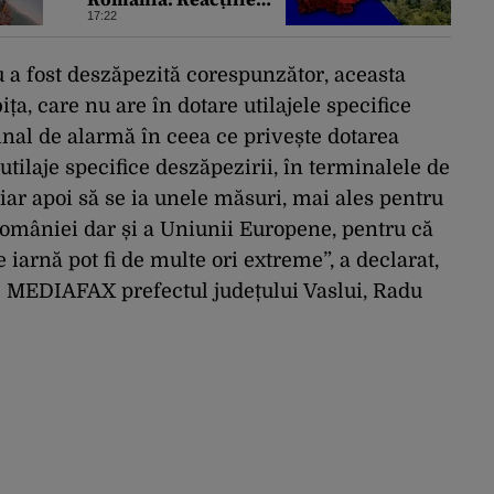
politicienilor bulgari
17:22
 a fost deszăpezită corespunzător, aceasta
ița, care nu are în dotare utilajele specifice
mnal de alarmă în ceea ce privește dotarea
tilaje specifice deszăpezirii, în terminalele de
 iar apoi să se ia unele măsuri, mai ales pentru
 României dar și a Uniunii Europene, pentru că
iarnă pot fi de multe ori extreme”, a declarat,
 MEDIAFAX prefectul județului Vaslui, Radu