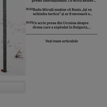
presei internaționale. Ce scriu Reuters,
AP și Euronews
16:50
Radu Miruță susține că Rusia „își va
schimba tactica” și ar fi necesară o
„readaptare”: „Dacă vin 150 de drone
nu mai suntem pe timp de pace”
16:33
Ce scrie presa din Ucraina despre
drona care a explodat în Bulgaria,
lângă granița cu România
Vezi toate articolele