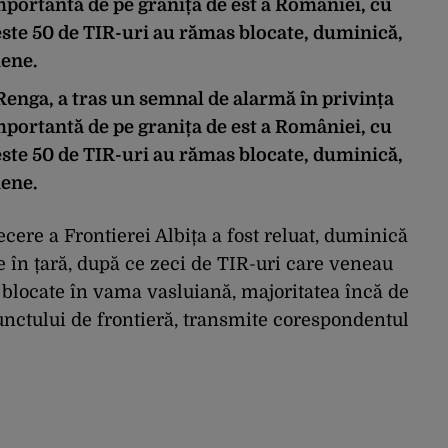
mportantă de pe granița de est a României, cu
este 50 de TIR-uri au rămas blocate, duminică,
iene.
Renga, a tras un semnal de alarmă în privința
mportantă de pe granița de est a României, cu
este 50 de TIR-uri au rămas blocate, duminică,
iene.
ecere a Frontierei Albița a fost reluat, duminică
 în țară, după ce zeci de TIR-uri care veneau
locate în vama vasluiană, majoritatea încă de
unctului de frontieră, transmite corespondentul