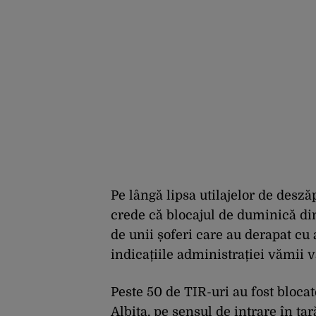
Pe lângă lipsa utilajelor de desză
crede că blocajul de duminică din 
de unii șoferi care au derapat cu
indicațiile administrației vămii v
Peste 50 de TIR-uri au fost bloca
Albița, pe sensul de intrare în ța