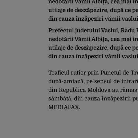
nedotării Vămii Albița, cea mai i
utilaje de deszăpezire, după ce p
din cauza înzăpeziri vămii vaslu
Prefectul județului Vaslui, Radu 
nedotării Vămii Albița, cea mai i
utilaje de deszăpezire, după ce p
din cauza înzăpeziri vămii vaslu
Traficul rutier prin Punctul de Tr
după-amiază, pe sensul de intrare
din Republica Moldova au rămas b
sâmbătă, din cauza înzăpezirii p
MEDIAFAX.