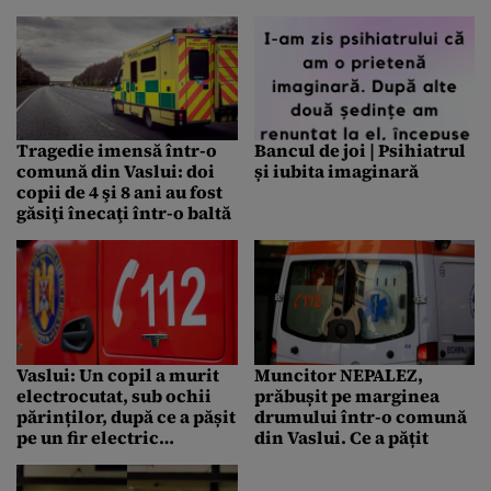
oameni de afaceri
susține că a ajuns și în
biroul lui Ilie Bolojan din
Modrogan. Principalul
suspect ar fi stat 4 ore în
biroul premierului.
Intermediarii ar fi luat
Tragedie imensă într-o
Bancul de joi | Psihiatrul
mită sute de mii de euro
comună din Vaslui: doi
și iubita imaginară
și un portbagaj de
copii de 4 şi 8 ani au fost
produse alimentare.
găsiţi înecaţi într-o baltă
Apare invocat și liberalul
Rareș Bogdan. „S-a făcut
joncțiunea personal
direct cu BOLOJAN!”
Vaslui: Un copil a murit
Muncitor NEPALEZ,
electrocutat, sub ochii
prăbușit pe marginea
părinților, după ce a pășit
drumului într-o comună
pe un fir electric
din Vaslui. Ce a pățit
neizolat. Primarul
anunță verificări urgente