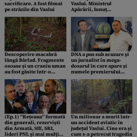
sacrificare. A fost filmat
Vaslui. Ministrul
pe străzile din Vaslui
Apărării, Ionuț
Moșteanu: “S-a prăbușit
singură, nu au tras în ea”
Descoperire macabră
DNA a pus sub acuzare și
lângă Bârlad. Fragmente
un jurnalist în mega-
osoase și un craniu uman
dosarul în care apare și
au fost găsite într-o
numele premierului
pădure
Bolojan
(Ep.1) “Rețeaua” formată
Un milionar a murit într-
din generali, rezerviști
un accident aviatic în
din Armată, SIE, SRI,
județul Vaslui. Cine era și
lideri PNL și mai mulți
cum s-a petrecut tragedia