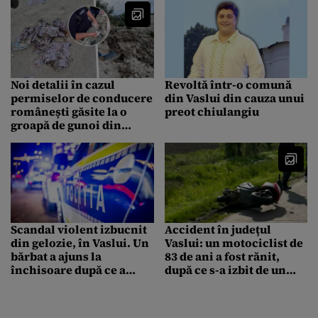
Noi detalii în cazul
Revoltă într-o comună
permiselor de conducere
din Vaslui din cauza unui
românești găsite la o
preot chiulangiu
groapă de gunoi din
Republica Moldova.
Urmau să fie
transformate în hârtie
igienică
Scandal violent izbucnit
Accident în județul
din gelozie, în Vaslui. Un
Vaslui: un motociclist de
bărbat a ajuns la
83 de ani a fost rănit,
închisoare după ce a
după ce s-a izbit de un
intrat în casa rivalului
autoturism
său și l-a bătut măr