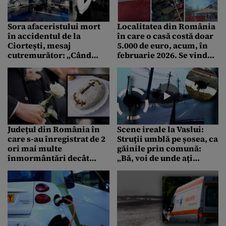
Sora afaceristului mort
Localitatea din România
în accidentul de la
în care o casă costă doar
Ciortești, mesaj
5.000 de euro, acum, în
cutremurător: „Când
februarie 2026. Se vinde
aveai 8 ani am apărut în
cu teren de 2.800 metri
viața ta. Vin după voi cât
pătrați
mai curând”
Județul din România în
Scene ireale la Vaslui:
care s-au înregistrat de 2
Struții umblă pe șosea, ca
ori mai multe
găinile prin comună:
înmormântări decât
„Bă, voi de unde ați
botezuri, potrivit unei
apărut?”
statistici pentru 2025