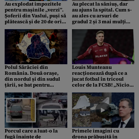
Au explodat impozitele
Au plecat la săniuș, dar
pentru mașinile „verzi”.
au ajuns la spital. Cum s-
Șoferii din Vaslui, puși să
au ales cu arsuri de
plătească și de 20 de ori
gradul 2 și 3 mai mulți
mai mult. ”E inuman ce
adolescenți, în Vaslui
ni se întâmplă”
Polul Sărăciei din
Louis Munteanu
România. Două orașe,
reacționează după ce a
din nordul și din sudul
jucat fotbal în tricoul
țării, se bat pentru
celor de la FCSB! „Nicio
supremație în
clipă”
clasamentul negru
Porcul care a luat-o la
Primele imagini cu
fugă înainte de
drona prăbușită în