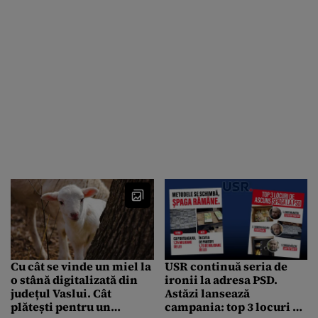
Cu cât se vinde un miel la
USR continuă seria de
o stână digitalizată din
ironii la adresa PSD.
județul Vaslui. Cât
Astăzi lansează
plătești pentru un
campania: top 3 locuri de