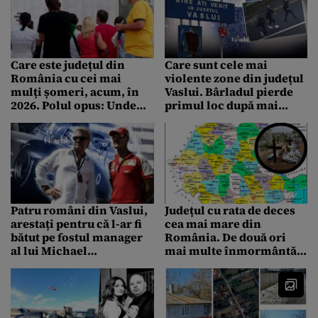
voia să afle
Care este județul din
Care sunt cele mai
România cu cei mai
violente zone din județul
mulți șomeri, acum, în
Vaslui. Bârladul pierde
2026. Polul opus: Unde
primul loc după mai
sunt cei mai mulți
mulți ani
angajați
Patru români din Vaslui,
Județul cu rata de deces
arestați pentru că l-ar fi
cea mai mare din
bătut pe fostul manager
România. De două ori
al lui Michael
mai multe înmormântări
Schumacher
decât botezuri