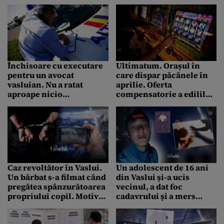
kilogram în viu
ascuns şpaga la PSD
Închisoare cu executare
Ultimatum. Orașul în
pentru un avocat
care dispar păcănele în
vasluian. Nu a ratat
aprilie. Oferta
aproape nicio
compensatorie a edililor
infracțiune de circulație
pentru pasionați
din Codul Rutier
Caz revoltător în Vaslui.
Un adolescent de 16 ani
Un bărbat s-a filmat când
din Vaslui și-a ucis
pregătea spânzurătoarea
vecinul, a dat foc
propriului copil. Motivul
cadavrului și a mers
uluitor pentru care a
imediat după crimă la
recurs la acest gest
ghicitoarea din sat. Ce