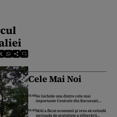
rcul
aliei
Cele Mai Noi
14:46
Se închide una dintre cele mai
importante Centrale din București.
Cum explică ELCEN oprirea activității
la CET Grozăvești
14:40
MAI a făcut economii şi vrea să extindă
perioada de gratuitate a eliberării