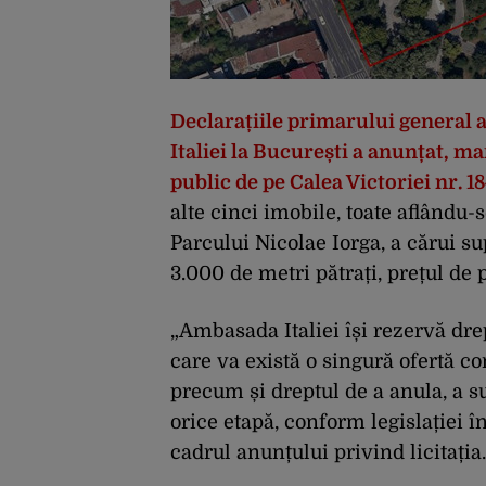
Declarațiile primarului general a
Italiei la București a anunțat, mar
public de pe Calea Victoriei nr. 1
alte cinci imobile, toate aflându-s
Parcului Nicolae Iorga, a cărui s
3.000 de metri pătrați, prețul de 
„Ambasada Italiei își rezervă dre
care va există o singură ofertă c
precum și dreptul de a anula, a s
orice etapă, conform legislației î
cadrul anunțului privind licitația.