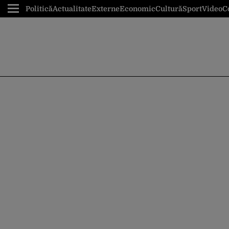
Politică
Actualitate
Externe
Economic
Cultură
Sport
Video
C