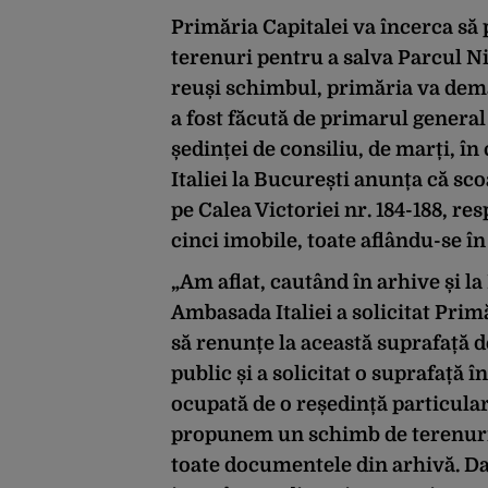
Primăria Capitalei va încerca să
terenuri pentru a salva Parcul Ni
reuși schimbul, primăria va dem
a fost făcută de primarul general 
ședinței de consiliu, de marți, î
Italiei la București anunța că scoa
pe Calea Victoriei nr. 184-188, re
cinci imobile, toate aflându-se în
„Am aflat, cautând în arhive și la
Ambasada Italiei a solicitat Pri
să renunțe la această suprafață 
public și a solicitat o suprafață 
ocupată de o reședință particula
propunem un schimb de terenuri –
toate documentele din arhivă. Da