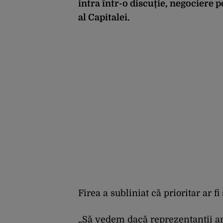
intra într-o discuție, negociere 
al Capitalei.
Firea a subliniat că prioritar ar f
„Să vedem dacă reprezentanții am