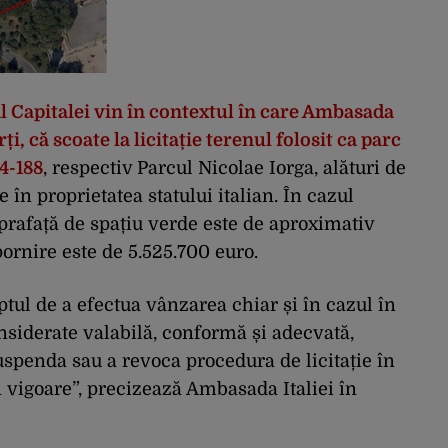
l Capitalei vin în contextul în care Ambasada
ți, că scoate la licitație terenul folosit ca parc
84-188
, respectiv Parcul Nicolae Iorga, alături de
e în proprietatea statului italian. În cazul
uprafață de spațiu verde este de aproximativ
pornire este de 5.525.700 euro.
ptul de a efectua vânzarea chiar și în cazul în
onsiderate valabilă, conformă și adecvată,
uspenda sau a revoca procedura de licitație în
n vigoare”, precizează Ambasada Italiei în