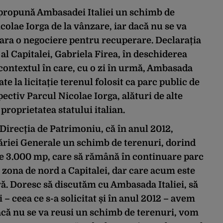
 propună Ambasadei Italiei un schimb de
colae Iorga de la vânzare, iar dacă nu se va
ara o negociere pentru recuperare. Declarația
al Capitalei, Gabriela Firea, în deschiderea
n contextul în care, cu o zi în urmă, Ambasada
te la licitație terenul folosit ca parc public de
spectiv Parcul Nicolae Iorga, alături de alte
 proprietatea statului italian.
 Direcția de Patrimoniu, că în anul 2012,
măriei Generale un schimb de terenuri, dorind
de 3.000 mp, care să rămână în continuare parc
în zona de nord a Capitalei, dar care acum este
ră. Doresc să discutăm cu Ambasada Italiei, să
 ceea ce s-a solicitat și în anul 2012 – avem
că nu se va reusi un schimb de terenuri, vom