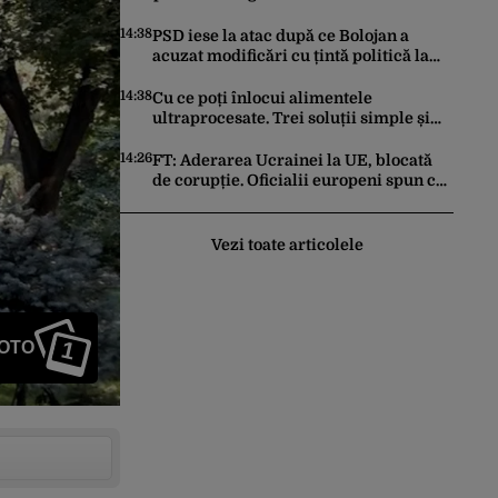
cărţilor electronice de identitate
14:38
PSD iese la atac după ce Bolojan a
acuzat modificări cu țintă politică la
Legea ANI: O minciună grosolană prin
care încearcă să acopere culpa PNL-
14:38
Cu ce poți înlocui alimentele
USR
ultraprocesate. Trei soluții simple și
ieftine
14:26
FT: Aderarea Ucrainei la UE, blocată
de corupție. Oficialii europeni spun că
o intrare rapidă este imposibilă
Vezi toate articolele
1
FOTO