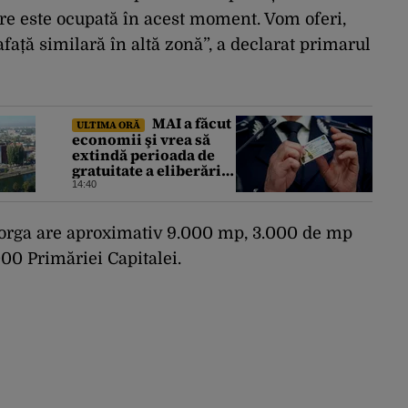
are este ocupată în acest moment. Vom oferi,
afață similară în altă zonă”, a declarat primarul
MAI a făcut
ULTIMA ORĂ
economii şi vrea să
extindă perioada de
gratuitate a eliberării
cărţilor electronice de
14:40
identitate
 Iorga are aproximativ 9.000 mp, 3.000 de mp
000 Primăriei Capitalei.