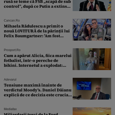
rusă se teme că FSB „scapă de sub
control”, după ce Putin a extins
puterea serviciului
Cancan.ro
Mihaela Rădulescu a primit o
nouă LOVITURĂ de la părinții lui
Felix Baumgartner: 'Am fost
ȘTEARSĂ complet din
Prosport.ro
Cum a apărut Alicia, fiica marelui
fotbalist, într-o pereche de
bikini. Internetul a explodat:
„Zeiță superbă!”
Adevarul
Tensiune maximă înainte de
verdictul Moody’s. Daniel Dăianu
explică de ce decizia este crucială
pentru economia României
Mediafax
Miliardarii turci de la Ford