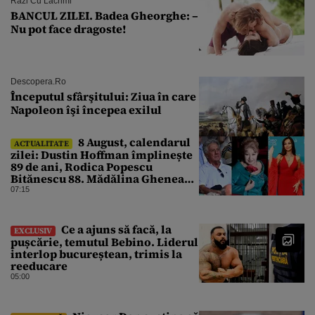
Râzi Cu Lacrimi
BANCUL ZILEI. Badea Gheorghe: –
Nu pot face dragoste!
Descopera.ro
Începutul sfârşitului: Ziua în care
Napoleon îşi începea exilul
8 August, calendarul
ACTUALITATE
zilei: Dustin Hoffman împlinește
89 de ani, Rodica Popescu
Bitănescu 88. Mădălina Ghenea
face 39 de ani
07:15
Ce a ajuns să facă, la
EXCLUSIV
pușcărie, temutul Bebino. Liderul
interlop bucureștean, trimis la
reeducare
05:00