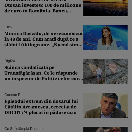
Otosan investesc 100 de milioane
de euro în România. Banca
Transilvania le acordă o
finanțare uriașă
Click
Monica Dascălu, de nerecunoscut
la 48 de ani. Cum arată după ce a
slăbit 10 kilograme. „Nu mă simt
bine în această perioadă”
Digi24
Stânca vandalizată pe
Transfăgărășan. Ce le răspunde
un inspector de Poliție celor care
întreabă: „Dar ce a făcut?”
Cancan.ro
Episodul extrem din dosarul lui
Cătălin Avramescu, cercetat de
DIICOT: 'A plecat în pădure cu o
Ce Se Întâmplă Doctore