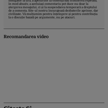
instigator la ură, a apelurilor la violență sau trimiterea repetată,
în mod abuziv, a aceluiași comentariu pot duce nu doar la
ștergerea mesajului, ci și la suspendarea temporară a dreptului
de a comenta. Site-ul nostru încurajează dezbaterile aprinse, dar
civilizate. Vă mulțumim pentru înțelegere și pentru contribuția
la o discuție bazată pe argumente, nu pe atacuri.
Recomandarea video