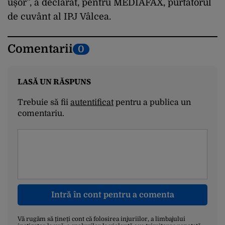
ușor”, a declarat, pentru MEDIAFAX, purtătorul
de cuvânt al IPJ Vâlcea.
Comentarii
0
LASĂ UN RĂSPUNS
Trebuie să fii
autentificat
pentru a publica un
comentariu.
Intră în cont pentru a comenta
Vă rugăm să țineți cont că folosirea injuriilor, a limbajului