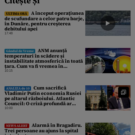
Citește Și
A început operaţiunea
ULTIMA ORĂ
de scufundare a celor patru barje,
în Dunăre, pentru creşterea
debitului apei
17:48
ANM anunță
Gândul de Vreme
temperaturi în scădere și
instabilitate atmosferică în toată
țara. Cum va fi vremea în
București și când vin vijeliile
10:15
Cum sacrifică
ANALIZA de 10
Vladimir Putin economia Rusiei
pe altarul războiului. Atlantic
Council: O criză profundă ar
putea forța Kremlinul să apeleze
10:00
la ultimele resurse ale Băncii
Centrale
Alarmă în Bragadiru.
NEWS ALERT
Trei persoane au ajuns la spital