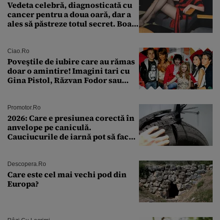
Vedeta celebră, diagnosticată cu
cancer pentru a doua oară, dar a
ales să păstreze totul secret. Boala
a fost descoperită la un control de
rutină
Ciao.ro
Poveştile de iubire care au rămas
doar o amintire! Imagini tari cu
Gina Pistol, Răzvan Fodor sau
Andra Măruţă şi foştii parteneri
Promotor.ro
2026: Care e presiunea corectă în
anvelope pe caniculă.
Cauciucurile de iarnă pot să facă
explozie la peste 40°C?
Descopera.ro
Care este cel mai vechi pod din
Europa?