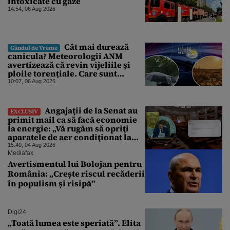
intoxicate cu gaze
14:54, 06 Aug 2026
Cât mai durează
Gândul de Vreme
canicula? Meteorologii ANM
avertizează că revin vijeliile și
ploile torențiale. Care sunt
zonele vizate, începând chiar de
10:07, 06 Aug 2026
azi
Angajaţii de la Senat au
EXCLUSIV
primit mail ca să facă economie
la energie: „Vă rugăm să opriţi
aparatele de aer condiţionat la
sfârşitul programului”
15:40, 04 Aug 2026
Mediafax
Avertismentul lui Bolojan pentru
România: „Crește riscul recăderii
în populism și risipă”
Digi24
„Toată lumea este speriată”. Elita