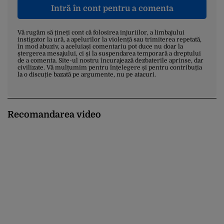
Intră în cont pentru a comenta
Vă rugăm să țineți cont că folosirea injuriilor, a limbajului
instigator la ură, a apelurilor la violență sau trimiterea repetată,
în mod abuziv, a aceluiași comentariu pot duce nu doar la
ștergerea mesajului, ci și la suspendarea temporară a dreptului
de a comenta. Site-ul nostru încurajează dezbaterile aprinse, dar
civilizate. Vă mulțumim pentru înțelegere și pentru contribuția
la o discuție bazată pe argumente, nu pe atacuri.
Recomandarea video