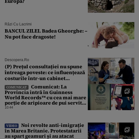
Europa?
Râzi Cu Lacrimi
BANCUL ZILEI. Badea Gheorghe: –
Nu pot face dragoste!
Descopera.ro
(P) Prețul consultației nu spune
întreaga poveste: ce influențează
costurile într-un cabinet
stomatologic din București
Comunicat: La
COMUNICAT
Provincia intră în Guinness
World Records™ cu cea mai mare
porție de aripioare de pui servită
la un eveniment
10:44
Noi revolte anti-imigrație
VIDEO
în Marea Britanie. Protestatarii
au spart geamuri și au atacat