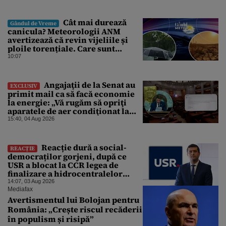
Cât mai durează
Gândul de Vreme
canicula? Meteorologii ANM
avertizează că revin vijeliile și
ploile torențiale. Care sunt
zonele vizate, începând chiar de
10:07
azi
Angajaţii de la Senat au
EXCLUSIV
primit mail ca să facă economie
la energie: „Vă rugăm să opriţi
aparatele de aer condiţionat la
sfârşitul programului”
15:40, 04 Aug 2026
Reacție dură a social-
REACȚIE
democraților gorjeni, după ce
USR a blocat la CCR legea de
finalizare a hidrocentralelor
abandonate. „Nu ne-ar surprinde
14:07, 03 Aug 2026
dacă Miruță și USR ar acuza PSD și
Mediafax
de faptul că asupra Europei s-a
Avertismentul lui Bolojan pentru
abătut o cupolă de foc”
România: „Crește riscul recăderii
în populism și risipă”