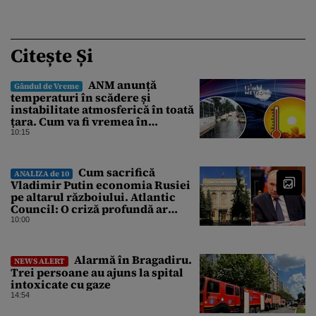
Citește Și
ANM anunță
Gândul de Vreme
temperaturi în scădere și
instabilitate atmosferică în toată
țara. Cum va fi vremea în
București și când vin vijeliile
10:15
Cum sacrifică
ANALIZA de 10
Vladimir Putin economia Rusiei
pe altarul războiului. Atlantic
Council: O criză profundă ar
putea forța Kremlinul să apeleze
10:00
la ultimele resurse ale Băncii
Centrale
Alarmă în Bragadiru.
NEWS ALERT
Trei persoane au ajuns la spital
intoxicate cu gaze
14:54