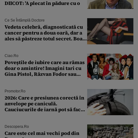
DIICOT: 'A plecat în pădure cu o
Ce Se Întâmplă Doctore
Vedeta celebră, diagnosticată cu
cancer pentru a doua oară, dar a
ales să păstreze totul secret. Boala
a fost descoperită la un control de
rutină
Ciao.ro
Poveştile de iubire care au rămas
doar o amintire! Imagini tari cu
Gina Pistol, Răzvan Fodor sau
Andra Măruţă şi foştii parteneri
Promotor.ro
2026: Care e presiunea corectă în
anvelope pe caniculă.
Cauciucurile de iarnă pot să facă
explozie la peste 40°C?
Descopera.ro
Care este cel mai vechi pod din