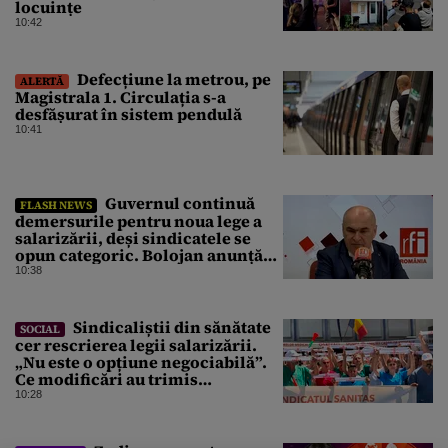
locuințe
10:42
Defecțiune la metrou, pe
ALERTĂ
Magistrala 1. Circulația s-a
desfășurat în sistem pendulă
10:41
Guvernul continuă
FLASH NEWS
demersurile pentru noua lege a
salarizării, deși sindicatele se
opun categoric. Bolojan anunță
când ar putea fi depusă în
10:38
Parlament
Sindicaliștii din sănătate
SOCIAL
cer rescrierea legii salarizării.
„Nu este o opțiune negociabilă”.
Ce modificări au trimis
Guvernului Bolojan
10:28