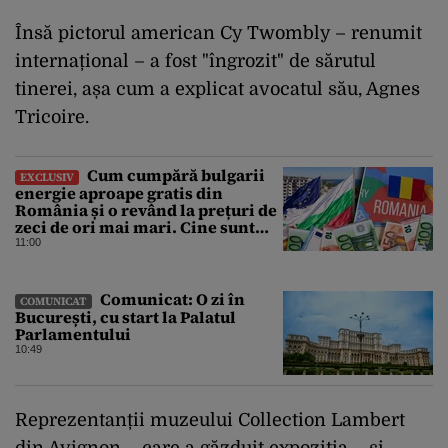
Însă pictorul american Cy Twombly – renumit
internațional – a fost "îngrozit" de sărutul
tinerei, așa cum a explicat avocatul său, Agnes
Tricoire.
Cum cumpără bulgarii
EXCLUSIV
energie aproape gratis din
România și o revând la prețuri de
zeci de ori mai mari. Cine sunt
noii „băieți deștepți” din energie
11:00
de la sud de Dunăre
Comunicat: O zi în
COMUNICAT
București, cu start la Palatul
Parlamentului
10:49
Reprezentanții muzeului Collection Lambert