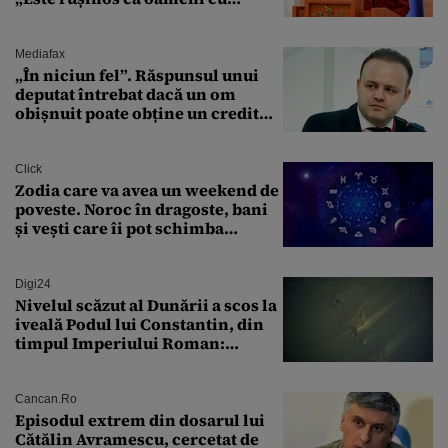
funcții înalte nu se
documentează”
Mediafax
„În niciun fel”. Răspunsul unui
deputat întrebat dacă un om
obișnuit poate obține un credit
ipotecar
Click
Zodia care va avea un weekend de
poveste. Noroc în dragoste, bani
și vești care îi pot schimba
viitorul
Digi24
Nivelul scăzut al Dunării a scos la
iveală Podul lui Constantin, din
timpul Imperiului Roman:
„Aceste momente sunt extrem de
valoroase”
Cancan.ro
Episodul extrem din dosarul lui
Cătălin Avramescu, cercetat de