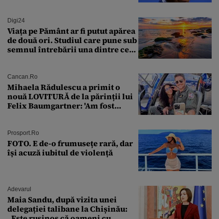
Digi24
Viața pe Pământ ar fi putut apărea
de două ori. Studiul care pune sub
semnul întrebării una dintre cele
mai vechi teorii din biologie
Cancan.ro
Mihaela Rădulescu a primit o
nouă LOVITURĂ de la părinții lui
Felix Baumgartner: 'Am fost
ȘTEARSĂ complet din
Prosport.ro
FOTO. E de-o frumusețe rară, dar
își acuză iubitul de violență
Adevarul
Maia Sandu, după vizita unei
delegației talibane la Chișinău:
„Este rușinos că oameni cu