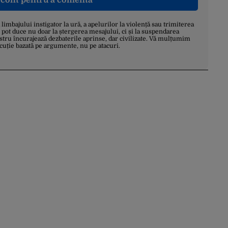
n cont pentru a comenta
a limbajului instigator la ură, a apelurilor la violență sau trimiterea
 pot duce nu doar la ștergerea mesajului, ci și la suspendarea
stru încurajează dezbaterile aprinse, dar civilizate. Vă mulțumim
scuție bazată pe argumente, nu pe atacuri.