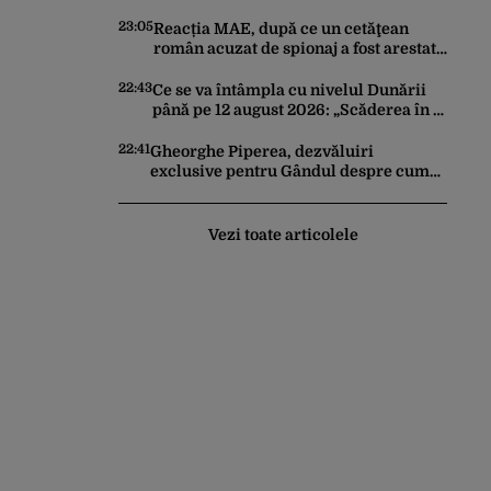
cu deputatul USR Cezar Drăgoescu,
deficitul fiind motivul scandalului
23:05
Reacția MAE, după ce un cetăţean
român acuzat de spionaj a fost arestat
în Germania. Complotase cu un
ucrainean ca să asasineze un
22:43
Ce se va întâmpla cu nivelul Dunării
producător de drone
până pe 12 august 2026: „Scăderea în 7
zile este de 10 centimetri”
22:41
Gheorghe Piperea, dezvăluiri
exclusive pentru Gândul despre cum
Ursula von der Leyen, Emmanuel
Macron și Zelenski plănuiesc pe Signal
să îl pună „la respect” pe Trump
Vezi toate articolele