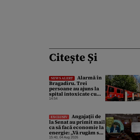
Citește Și
Alarmă în
NEWS ALERT
Bragadiru. Trei
persoane au ajuns la
spital intoxicate cu
gaze
14:54
Angajaţii de
EXCLUSIV
la Senat au primit mail
ca să facă economie la
energie: „Vă rugăm să
opriţi aparatele de aer
15:40, 04 Aug 2026