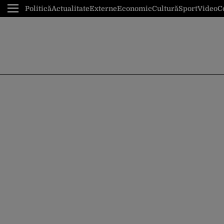
Politică
Actualitate
Externe
Economic
Cultură
Sport
Video
C