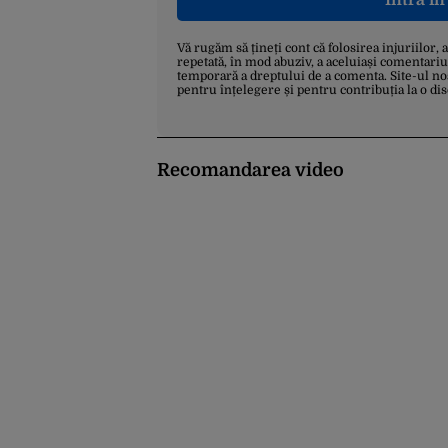
Intră î
Vă rugăm să țineți cont că folosirea injuriilor, 
repetată, în mod abuziv, a aceluiași comentariu
temporară a dreptului de a comenta. Site-ul no
pentru înțelegere și pentru contribuția la o di
Recomandarea video