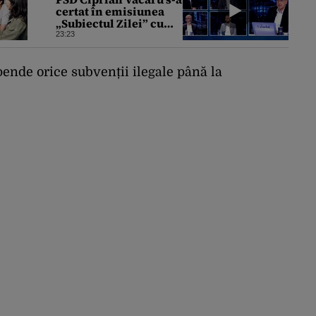
certat în emisiunea
„Subiectul Zilei” cu
deputatul USR Cezar
23:23
Drăgoescu, deficitul
fiind motivul
scandalului
ende orice subvenții ilegale până la