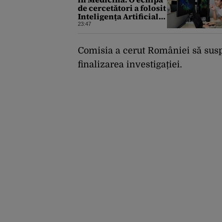
de cercetători a folosit
Inteligența Artificială
pentru a crea primele
23:47
virusuri sintetice la
tratarea de E.coli
Comisia a cerut României să susp
finalizarea investigației.