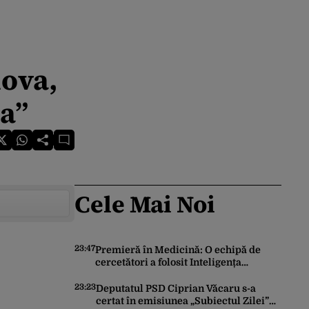
iova,
ua”
Cele Mai Noi
23:47
Premieră în Medicină: O echipă de
cercetători a folosit Inteligența
Artificială pentru a crea primele
virusuri sintetice la tratarea de E.coli
23:23
Deputatul PSD Ciprian Văcaru s-a
certat în emisiunea „Subiectul Zilei”