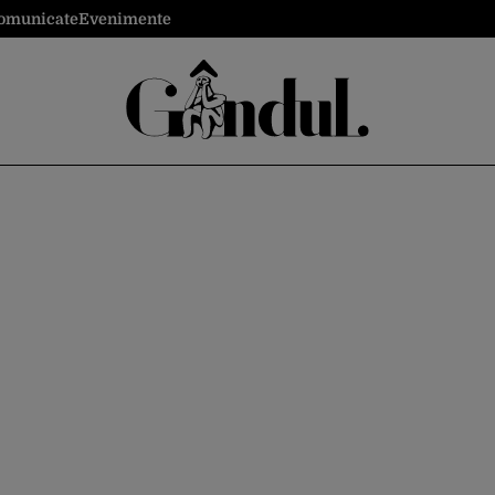
omunicate
Evenimente