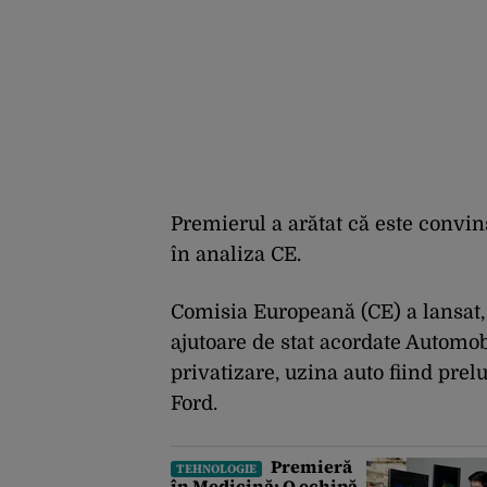
Premierul a arătat că este convins
în analiza CE.
Comisia Europeană (CE) a lansat, a
ajutoare de stat acordate Automob
privatizare, uzina auto fiind pre
Ford.
Premieră
TEHNOLOGIE
în Medicină: O echipă