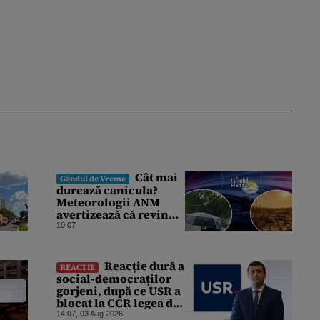
Cât mai
Gândul de Vreme
durează canicula?
Meteorologii ANM
avertizează că revin
vijeliile și ploile
10:07
torențiale. Care sunt
zonele vizate,
începând chiar de azi
Reacție dură a
REACȚIE
social-democraților
gorjeni, după ce USR a
blocat la CCR legea de
finalizare a
14:07, 03 Aug 2026