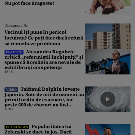
Nu pot face dragoste!
Descopera.ro
Vecinul îți pune în pericol
locuința? Ce poți face dacă refuză
să remedieze problema
Alexandru Rogobete
POLITICĂ
critică „reformiștii închipuiți” și
spune că România are nevoie de
echilibru și competență
15:18
Taifunul Dolphin lovește
VIDEO
Japonia. Sute de mii de oameni au
primit ordin de evacuare, iar
peste 500 de zboruri au fost
anulate
15:09
Popularitatea lui
FLASH NEWS
Zelenski se duce în jos. Dacă