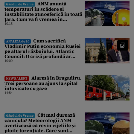
ANM anunță
Gândul de Vreme
temperaturi în scădere și
instabilitate atmosferică în toată
țara. Cum va fi vremea în
București și când vin vijeliile
10:15
Cum sacrifică
ANALIZA de 10
Vladimir Putin economia Rusiei
pe altarul războiului. Atlantic
Council: O criză profundă ar
putea forța Kremlinul să apeleze
10:00
la ultimele resurse ale Băncii
Centrale
Alarmă în Bragadiru.
NEWS ALERT
Trei persoane au ajuns la spital
intoxicate cu gaze
14:54
Cât mai durează
Gândul de Vreme
canicula? Meteorologii ANM
avertizează că revin vijeliile și
ploile torențiale. Care sunt