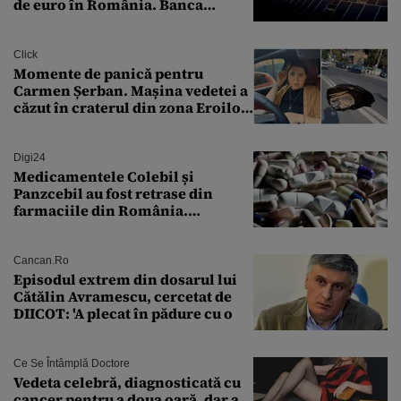
de euro în România. Banca
Transilvania le acordă o
finanțare uriașă
Click
Momente de panică pentru
Carmen Șerban. Mașina vedetei a
căzut în craterul din zona Eroilor:
„M-am speriat foarte tare”
Digi24
Medicamentele Colebil și
Panzcebil au fost retrase din
farmaciile din România.
Explicația dată de Agenția
Națională a Medicamentului
Cancan.ro
Episodul extrem din dosarul lui
Cătălin Avramescu, cercetat de
DIICOT: 'A plecat în pădure cu o
Ce Se Întâmplă Doctore
Vedeta celebră, diagnosticată cu
cancer pentru a doua oară, dar a