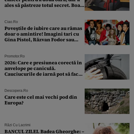
ales să păstreze totul secret. Boala
a fost descoperită la un control de
rutină
Ciao.ro
Poveştile de iubire care au rămas
doar o amintire! Imagini tari cu
Gina Pistol, Răzvan Fodor sau
Andra Măruţă şi foştii parteneri
Promotor.ro
2026: Care e presiunea corectă în
anvelope pe caniculă.
Cauciucurile de iarnă pot să facă
explozie la peste 40°C?
Descopera.ro
Care este cel mai vechi pod din
Europa?
Râzi Cu Lacrimi
BANCUL ZILEI. Badea Gheorghe: –