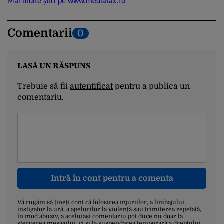
Mai multe știri pe www.mediafax.ro
Comentarii
0
LASĂ UN RĂSPUNS
Trebuie să fii
autentificat
pentru a publica un
comentariu.
Intră în cont pentru a comenta
Vă rugăm să țineți cont că folosirea injuriilor, a limbajului
instigator la ură, a apelurilor la violență sau trimiterea repetată,
în mod abuziv, a aceluiași comentariu pot duce nu doar la
ștergerea mesajului, ci și la suspendarea temporară a dreptului