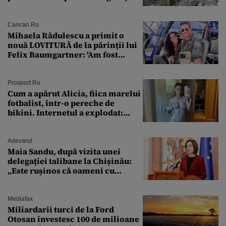
Cancan.ro
Mihaela Rădulescu a primit o
nouă LOVITURĂ de la părinții lui
Felix Baumgartner: 'Am fost
ȘTEARSĂ complet din
Prosport.ro
Cum a apărut Alicia, fiica marelui
fotbalist, într-o pereche de
bikini. Internetul a explodat:
„Zeiță superbă!”
Adevarul
Maia Sandu, după vizita unei
delegației talibane la Chișinău:
„Este rușinos că oameni cu
funcții înalte nu se
documentează”
Mediafax
Miliardarii turci de la Ford
Otosan investesc 100 de milioane