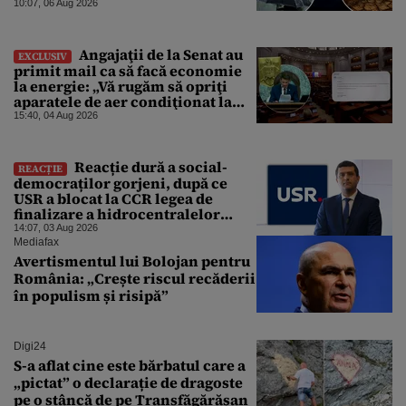
zonele vizate, începând chiar de
10:07, 06 Aug 2026
azi
Angajaţii de la Senat au
EXCLUSIV
primit mail ca să facă economie
la energie: „Vă rugăm să opriţi
aparatele de aer condiţionat la
sfârşitul programului”
15:40, 04 Aug 2026
Reacție dură a social-
REACȚIE
democraților gorjeni, după ce
USR a blocat la CCR legea de
finalizare a hidrocentralelor
abandonate. „Nu ne-ar surprinde
14:07, 03 Aug 2026
dacă Miruță și USR ar acuza PSD și
Mediafax
de faptul că asupra Europei s-a
Avertismentul lui Bolojan pentru
abătut o cupolă de foc”
România: „Crește riscul recăderii
în populism și risipă”
Digi24
S-a aflat cine este bărbatul care a
„pictat” o declarație de dragoste
pe o stâncă de pe Transfăgărășan