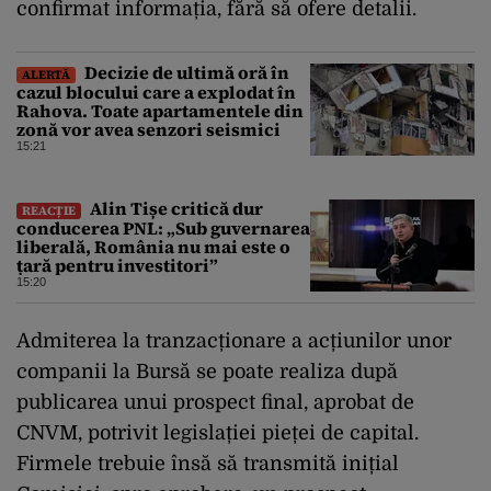
confirmat informația, fără să ofere detalii.
Decizie de ultimă oră în
ALERTĂ
cazul blocului care a explodat în
Rahova. Toate apartamentele din
zonă vor avea senzori seismici
15:21
Alin Tișe critică dur
REACȚIE
conducerea PNL: „Sub guvernarea
liberală, România nu mai este o
țară pentru investitori”
15:20
Admiterea la tranzacționare a acțiunilor unor
companii la Bursă se poate realiza după
publicarea unui prospect final, aprobat de
CNVM, potrivit legislației pieței de capital.
Firmele trebuie însă să transmită inițial