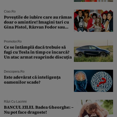
sân în metastază: „Este singurul
tratament care o să mă ajute să
îmi salvez viața”
Ciao.ro
Poveştile de iubire care au rămas
doar o amintire! Imagini tari cu
Gina Pistol, Răzvan Fodor sau
Andra Măruţă şi foştii parteneri
Promotor.ro
Ce se întâmplă dacă trebuie să
fugi cu Tesla în timp ce încarcă?
Un atac armat reaprinde discuția
Descopera.ro
Este adevărat că inteligența
oamenilor scade?
Râzi Cu Lacrimi
BANCUL ZILEI. Badea Gheorghe: –
Nu pot face dragoste!