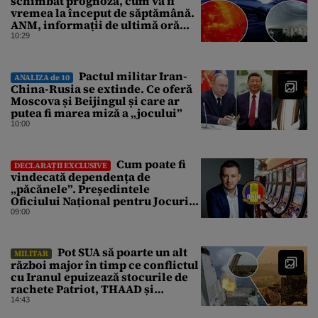
schimbat prognoza, cum va fi
vremea la început de săptămână.
ANM, informații de ultimă oră
pentru Gândul
10:29
Pactul militar Iran-
ANALIZA de 10
China-Rusia se extinde. Ce oferă
Moscova și Beijingul și care ar
putea fi marea miză a „jocului”
10:00
Cum poate fi
DECLARAȚII EXCLUSIVE
vindecată dependența de
„păcănele”. Președintele
Oficiului Național pentru Jocuri
de Noroc propune o ordonanță de
09:00
urgență istorică și explică
procedura de autoexcludere
unică
Pot SUA să poarte un alt
MILITAR
război major în timp ce conflictul
cu Iranul epuizează stocurile de
rachete Patriot, THAAD și
Tomahawk?
14:43