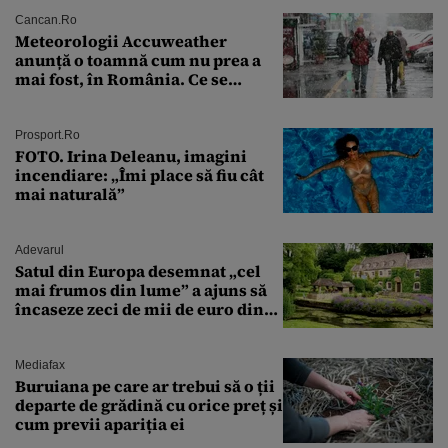
Cancan.ro
Meteorologii Accuweather
anunță o toamnă cum nu prea a
mai fost, în România. Ce se
întâmplă în septembrie,
octombrie și noiembrie 2026, în
București. Pe ce dată ninge
Prosport.ro
FOTO. Irina Deleanu, imagini
incendiare: „Îmi place să fiu cât
mai naturală”
Adevarul
Satul din Europa desemnat „cel
mai frumos din lume” a ajuns să
încaseze zeci de mii de euro din
amenzi pentru parcare. De ce s-au
săturat localnicii de turiști
Mediafax
Buruiana pe care ar trebui să o ții
departe de grădină cu orice preț și
cum previi apariția ei