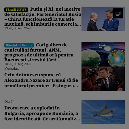
Putin și Xi, noi motive
FLASH NEWS
de satisfacție. Parteneriatul Rusia
– China funcționează la turație
maximă, schimburile comerciale
ating niveluri record
13:28, 08 Aug 2026
Cod galben de
Gândul de Vreme
caniculă și furtuni. ANM,
prognoza de ultimă oră pentru
București și restul țării
10:26, 08 Aug 2026
Mediafax
Crin Antonescu spune că
Alexandru Nazare ar trebui să fie
următorul premier: „E singura
soluție”
Digi24
Drona care a explodat în
Bulgaria, aproape de România, a
fost identificată. Ce arată analiza
preliminară a epavei