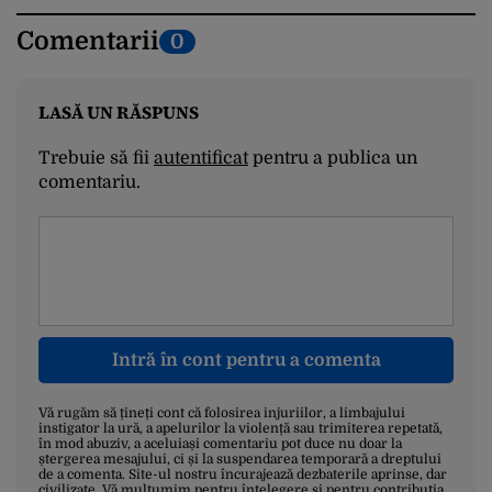
Comentarii
0
LASĂ UN RĂSPUNS
Trebuie să fii
autentificat
pentru a publica un
comentariu.
Intră în cont pentru a comenta
Vă rugăm să țineți cont că folosirea injuriilor, a limbajului
instigator la ură, a apelurilor la violență sau trimiterea repetată,
în mod abuziv, a aceluiași comentariu pot duce nu doar la
ștergerea mesajului, ci și la suspendarea temporară a dreptului
de a comenta. Site-ul nostru încurajează dezbaterile aprinse, dar
civilizate. Vă mulțumim pentru înțelegere și pentru contribuția