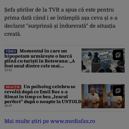
Șefa știrilor de la TVR a spus că este pentru
prima dată când i se întâmplă așa ceva și s-a
declarat "surprinsă și îndurerată" de situația
creată.
Momentul în care un
VIDEO
hipopotam urmărește o barcă
plină cu turiști în Botswana: „A
fost unul dintre cele mai
înfricoșătoare momente”
16:51
Un psiholog celebru se
REACȚIE
revoltă după ce Emil Boc s-a
filmat în timp ce bea „leacul
perfect” după o noapte la UNTOLD
16:47
Mai multe știri pe www.mediafax.ro