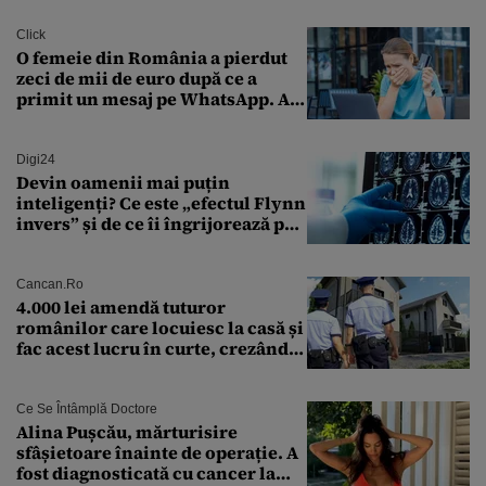
Click
O femeie din România a pierdut
zeci de mii de euro după ce a
primit un mesaj pe WhatsApp. A
crezut că va moșteni 175.000 de
euro din Franța
Digi24
Devin oamenii mai puțin
inteligenți? Ce este „efectul Flynn
invers” și de ce îi îngrijorează pe
cercetători
Cancan.ro
4.000 lei amendă tuturor
românilor care locuiesc la casă și
fac acest lucru în curte, crezând
că nu îi vede nimeni
Ce Se Întâmplă Doctore
Alina Pușcău, mărturisire
sfâșietoare înainte de operație. A
fost diagnosticată cu cancer la