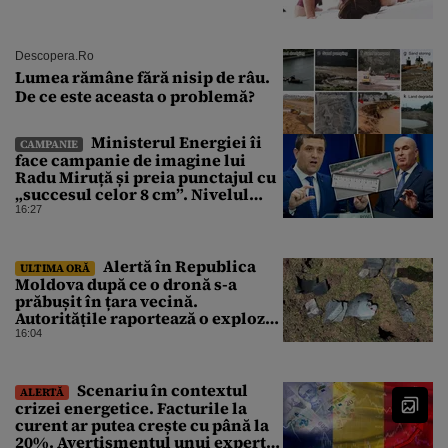
Descopera.ro
Lumea rămâne fără nisip de râu.
De ce este aceasta o problemă?
Ministerul Energiei îi
CAMPANIE
face campanie de imagine lui
Radu Miruță și preia punctajul cu
„succesul celor 8 cm”. Nivelul
Dunării a crescut cu 4 cm
16:27
Alertă în Republica
ULTIMA ORĂ
Moldova după ce o dronă s-a
prăbușit în țara vecină.
Autoritățile raportează o explozie
urmată de incendiu
16:04
Scenariu în contextul
ALERTĂ
crizei energetice. Facturile la
curent ar putea crește cu până la
20%. Avertismentul unui expert