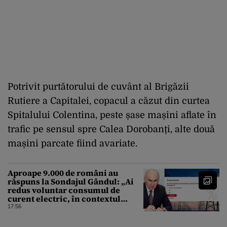
Potrivit purtătorului de cuvânt al Brigăzii
Rutiere a Capitalei, copacul a căzut din curtea
Spitalului Colentina, peste șase mașini aflate în
trafic pe sensul spre Calea Dorobanți, alte două
mașini parcate fiind avariate.
Aproape 9.000 de români au
răspuns la Sondajul Gândul: „Ai
redus voluntar consumul de
curent electric, în contextul
crizei energetice?” Rezultatul a
17:56
fost o surpriză