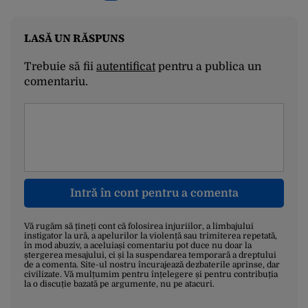
LASĂ UN RĂSPUNS
Trebuie să fii
autentificat
pentru a publica un
comentariu.
Intră în cont pentru a comenta
Vă rugăm să țineți cont că folosirea injuriilor, a limbajului
instigator la ură, a apelurilor la violență sau trimiterea repetată,
în mod abuziv, a aceluiași comentariu pot duce nu doar la
ștergerea mesajului, ci și la suspendarea temporară a dreptului
de a comenta. Site-ul nostru încurajează dezbaterile aprinse, dar
civilizate. Vă mulțumim pentru înțelegere și pentru contribuția
la o discuție bazată pe argumente, nu pe atacuri.