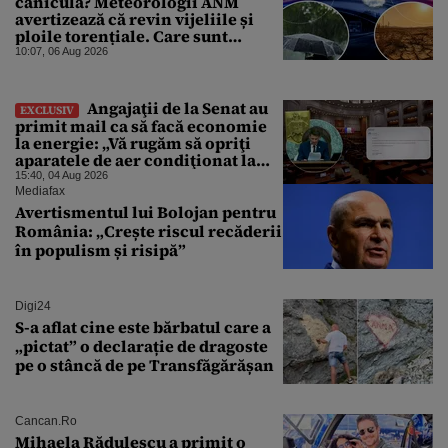
canicula? Meteorologii ANM
avertizează că revin vijeliile și
ploile torențiale. Care sunt
zonele vizate, începând chiar de
10:07, 06 Aug 2026
azi
Angajaţii de la Senat au
EXCLUSIV
primit mail ca să facă economie
la energie: „Vă rugăm să opriţi
aparatele de aer condiţionat la
sfârşitul programului”
15:40, 04 Aug 2026
Mediafax
Avertismentul lui Bolojan pentru
România: „Crește riscul recăderii
în populism și risipă”
Digi24
S-a aflat cine este bărbatul care a
„pictat” o declarație de dragoste
pe o stâncă de pe Transfăgărășan
Cancan.ro
Mihaela Rădulescu a primit o