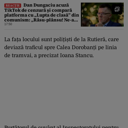
Dan Dungaciu acuză
REACȚIE
TikTok de cenzură și compară
platforma cu „Lupta de clasă” din
comunism: „Râsu-plânsu! Ne-am
întors de unde am plecat!”
17:50
La fața locului sunt polițiști de la Rutieră, care
deviază traficul spre Calea Dorobanți pe linia
de tramvai, a precizat Ioana Stancu.
Purtătorul de cuvânt al Inspectoratului pentru