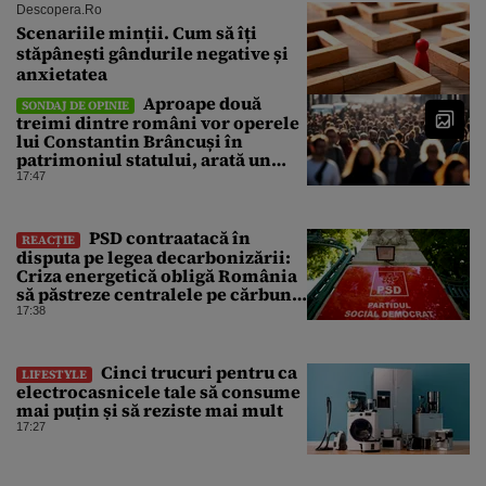
Descopera.ro
Scenariile minții. Cum să îți
stăpânești gândurile negative și
anxietatea
Aproape două
SONDAJ DE OPINIE
treimi dintre români vor operele
lui Constantin Brâncuși în
patrimoniul statului, arată un
sondaj
17:47
PSD contraatacă în
REACȚIE
disputa pe legea decarbonizării:
Criza energetică obligă România
să păstreze centralele pe cărbune.
Bolojan, acuzat de duplicitate
17:38
Cinci trucuri pentru ca
LIFESTYLE
electrocasnicele tale să consume
mai puțin și să reziste mai mult
17:27