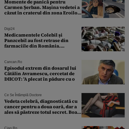
Momente de panică pentru
Carmen Șerban. Mașina vedetei a
căzut în craterul din zona Eroilor:
„M-am speriat foarte tare”
Digi24
Medicamentele Colebil și
Panzcebil au fost retrase din
farmaciile din România.
Explicația dată de Agenția
Națională a Medicamentului
Cancan.ro
Episodul extrem din dosarul lui
Cătălin Avramescu, cercetat de
DIICOT: 'A plecat în pădure cu o
Ce Se Întâmplă Doctore
Vedeta celebră, diagnosticată cu
cancer pentru a doua oară, dar a
ales să păstreze totul secret. Boala
a fost descoperită la un control de
rutină
Ciao.ro