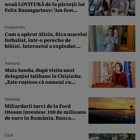
nouă LOVITURĂ de la părinții lui
Felix Baumgartner: 'Am fost
ȘTEARSĂ complet din
Prosport.ro
Cum a apărut Alicia, fiica marelui
fotbalist, într-o pereche de
bikini. Internetul a explodat:
„Zeiță superbă!”
Adevarul
Maia Sandu, după vizita unei
delegației talibane la Chișinău:
„Este rușinos că oameni cu
funcții înalte nu se
documentează”
Mediafax
Miliardarii turci de la Ford
Otosan investesc 100 de milioane
de euro în România. Banca
Transilvania le acordă o
finanțare uriașă
Click