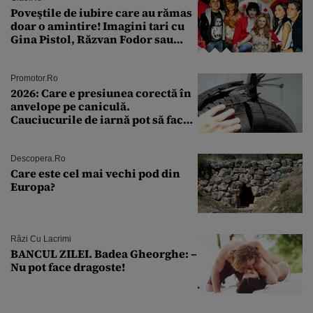
Poveştile de iubire care au rămas
doar o amintire! Imagini tari cu
Gina Pistol, Răzvan Fodor sau
Andra Măruţă şi foştii parteneri
Promotor.ro
2026: Care e presiunea corectă în
anvelope pe caniculă.
Cauciucurile de iarnă pot să facă
explozie la peste 40°C?
Descopera.ro
Care este cel mai vechi pod din
Europa?
Râzi Cu Lacrimi
BANCUL ZILEI. Badea Gheorghe: –
Nu pot face dragoste!