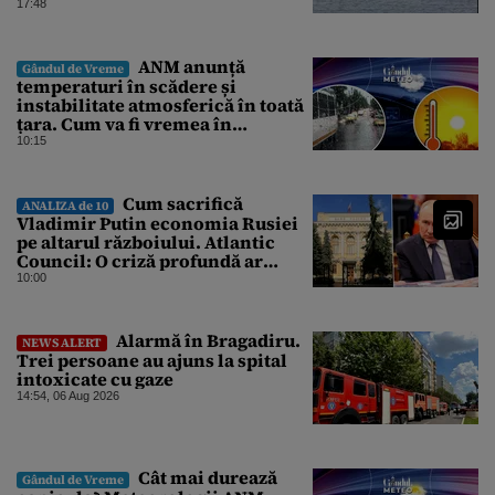
17:48
ANM anunță
Gândul de Vreme
temperaturi în scădere și
instabilitate atmosferică în toată
țara. Cum va fi vremea în
București și când vin vijeliile
10:15
Cum sacrifică
ANALIZA de 10
Vladimir Putin economia Rusiei
pe altarul războiului. Atlantic
Council: O criză profundă ar
putea forța Kremlinul să apeleze
10:00
la ultimele resurse ale Băncii
Centrale
Alarmă în Bragadiru.
NEWS ALERT
Trei persoane au ajuns la spital
intoxicate cu gaze
14:54, 06 Aug 2026
Cât mai durează
Gândul de Vreme