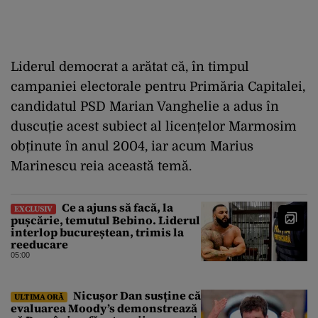
Liderul democrat a arătat că, în timpul
campaniei electorale pentru Primăria Capitalei,
candidatul PSD Marian Vanghelie a adus în
duscuție acest subiect al licențelor Marmosim
obținute în anul 2004, iar acum Marius
Marinescu reia această temă.
Ce a ajuns să facă, la
EXCLUSIV
pușcărie, temutul Bebino. Liderul
interlop bucureștean, trimis la
reeducare
05:00
Nicușor Dan susține că
ULTIMA ORĂ
evaluarea Moody’s demonstrează