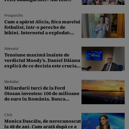
ȘTEARSĂ complet din
Prosport.ro
Cum a apărut Alicia, fiica marelui
fotbalist, într-o pereche de
bikini. Internetul a explodat:
„Zeiță superbă!”
Adevarul
Tensiune maximă înainte de
verdictul Moody’s. Daniel Dăianu
explică de ce decizia este crucială
pentru economia României
Mediafax
Miliardarii turci de la Ford
Otosan investesc 100 de milioane
de euro în România. Banca
Transilvania le acordă o
finanțare uriașă
Click
Monica Dascălu, de nerecunoscut
la 48 de ani. Cum arată după ce a