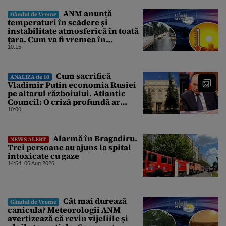
ANM anunță
Gândul de Vreme
temperaturi în scădere și
instabilitate atmosferică în toată
țara. Cum va fi vremea în
București și când vin vijeliile
10:15
Cum sacrifică
ANALIZA de 10
Vladimir Putin economia Rusiei
pe altarul războiului. Atlantic
Council: O criză profundă ar
putea forța Kremlinul să apeleze
10:00
la ultimele resurse ale Băncii
Centrale
Alarmă în Bragadiru.
NEWS ALERT
Trei persoane au ajuns la spital
intoxicate cu gaze
14:54, 06 Aug 2026
Cât mai durează
Gândul de Vreme
canicula? Meteorologii ANM
avertizează că revin vijeliile și