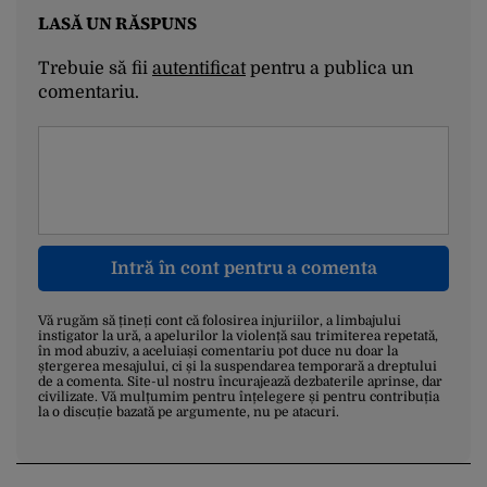
LASĂ UN RĂSPUNS
Trebuie să fii
autentificat
pentru a publica un
comentariu.
Intră în cont pentru a comenta
Vă rugăm să țineți cont că folosirea injuriilor, a limbajului
instigator la ură, a apelurilor la violență sau trimiterea repetată,
în mod abuziv, a aceluiași comentariu pot duce nu doar la
ștergerea mesajului, ci și la suspendarea temporară a dreptului
de a comenta. Site-ul nostru încurajează dezbaterile aprinse, dar
civilizate. Vă mulțumim pentru înțelegere și pentru contribuția
la o discuție bazată pe argumente, nu pe atacuri.