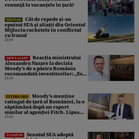
renunță la vacanțele în țară?
Cât de repede și-au
MILITAR
epuizat SUA și aliații din Orientul
Mijlociu rachetele în conflictul
cu Iranul
23:58
Reacția ministrului
NEWS ALERT
Alexandru Nazare la decizia
Moody’s de a păstra România
recomandată investitorilor: „Este
un răgaz, dar în niciun caz un
23:44
motiv de relaxare”
Moody’s menține
ULTIMA ORĂ
ratingul de țară al României, la o
săptămână după un raport
similar al agenției Fitch. Lipsa
unui guvern cu puteri depline,
23:44
principala vulnerabilitate din
raport
Senatul SUA adoptă
TENSIUNI