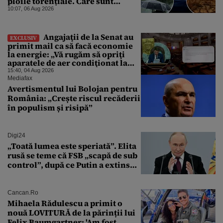
ploile torențiale. Care sunt
zonele vizate, începând chiar de
10:07, 06 Aug 2026
azi
Angajaţii de la Senat au
EXCLUSIV
primit mail ca să facă economie
la energie: „Vă rugăm să opriţi
aparatele de aer condiţionat la
sfârşitul programului”
15:40, 04 Aug 2026
Mediafax
Avertismentul lui Bolojan pentru
România: „Crește riscul recăderii
în populism și risipă”
Digi24
„Toată lumea este speriată”. Elita
rusă se teme că FSB „scapă de sub
control”, după ce Putin a extins
puterea serviciului
Cancan.ro
Mihaela Rădulescu a primit o
nouă LOVITURĂ de la părinții lui
Felix Baumgartner: 'Am fost