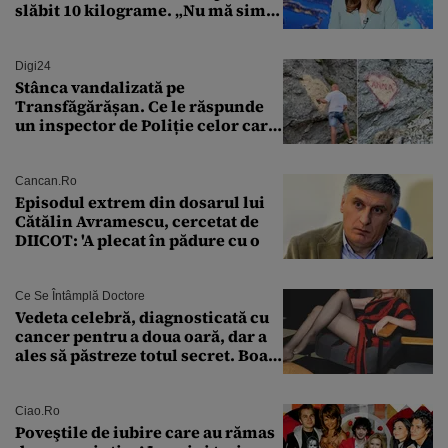
slăbit 10 kilograme. „Nu mă simt
bine în această perioadă”
Digi24
Stânca vandalizată pe
Transfăgărășan. Ce le răspunde
un inspector de Poliție celor care
întreabă: „Dar ce a făcut?”
Cancan.ro
Episodul extrem din dosarul lui
Cătălin Avramescu, cercetat de
DIICOT: 'A plecat în pădure cu o
Ce Se Întâmplă Doctore
Vedeta celebră, diagnosticată cu
cancer pentru a doua oară, dar a
ales să păstreze totul secret. Boala
a fost descoperită la un control de
rutină
Ciao.ro
Poveştile de iubire care au rămas