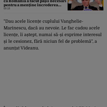
că România a făcut pașii necesari
pentru a menține încrederea
investitorilor: „Totuși,
00:18
perspectiva rămâne rezervată”
"Dau acele licențe cuplului Vanghelie-
Marinescu, dacă au nevoie. Le fac cadou acele
licențe, îi aștept, numai să-și exprime interesul
și le cesionez, fără niciun fel de problemă", a
anunțat Videanu.