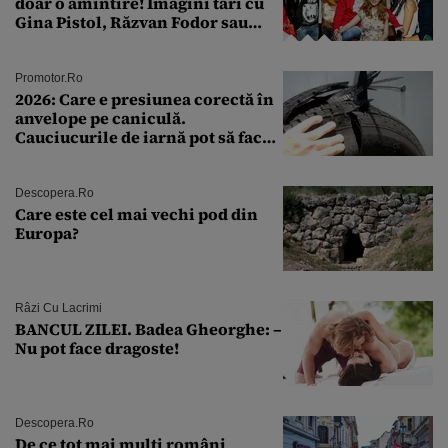
doar o amintire! Imagini tari cu
Gina Pistol, Răzvan Fodor sau
Andra Măruţă şi foştii parteneri
Promotor.ro
2026: Care e presiunea corectă în
anvelope pe caniculă.
Cauciucurile de iarnă pot să facă
explozie la peste 40°C?
Descopera.ro
Care este cel mai vechi pod din
Europa?
Râzi Cu Lacrimi
BANCUL ZILEI. Badea Gheorghe: –
Nu pot face dragoste!
Descopera.ro
De ce tot mai mulți români