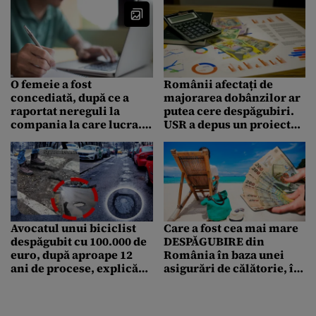
O femeie a fost
Românii afectați de
concediată, după ce a
majorarea dobânzilor ar
raportat nereguli la
putea cere despăgubiri.
compania la care lucra.
USR a depus un proiect
Despăgubirea uriașă pe
de lege în Parlament
care a primit-o
Avocatul unui biciclist
Care a fost cea mai mare
despăgubit cu 100.000 de
DESPĂGUBIRE din
euro, după aproape 12
România în baza unei
ani de procese, explică
asigurări de călătorie, în
ce să faci când cazi într-o
2025. Un turist a
groapă nesemnalizată
beneficiat de ea, în
primul semestru