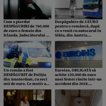
Cum a pierdut
Despăgubire de 3 EURO
DESPĂGUBIRI de 760.000
pentru o româncă, după
de euro o femeie din
ce a venit cu autocarul în
Irlanda. Judecătorului nu
Sibiu, din Austria.
i-a venit să creadă când a
Șoferul a întârziat și nu
văzut fotografia ei
exista toaletă
Un român a fost
Euroins, OBLIGATĂ să
DESPĂGUBIT de Poliția
achite 120.000 de euro
din Amsterdam, cu zeci
unei femei rănite într-un
mii de euro. Ce motiv a
accident din 2018.
stat la baza deciziei
Instanța a pronunțat abia
acum sentința finală