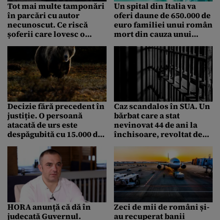
Tot mai multe tamponări
Un spital din Italia va
în parcări cu autor
oferi daune de 650.000 de
necunoscut. Ce riscă
euro familiei unui român
șoferii care lovesc o
mort din cauza unui
mașină și se fac nevăzuți
malpraxis
Decizie fără precedent în
Caz scandalos în SUA. Un
justiție. O persoană
bărbat care a stat
atacată de urs este
nevinovat 44 de ani la
despăgubită cu 15.000 de
închisoare, revoltat de
euro
suma cu care va fi
despăgubit: „Cum poți
spune că viața mea
valorează doar atât”
HORA anunță că dă în
Zeci de mii de români și-
judecată Guvernul.
au recuperat banii