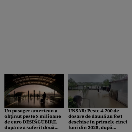
Un pasager american a
UNSAR: Peste 4.200 de
obținut peste 8 milioane
dosare de daună au fost
de euro DESPĂGUBIRE,
deschise în primele cinci
după ce a suferit două
luni din 2025, după