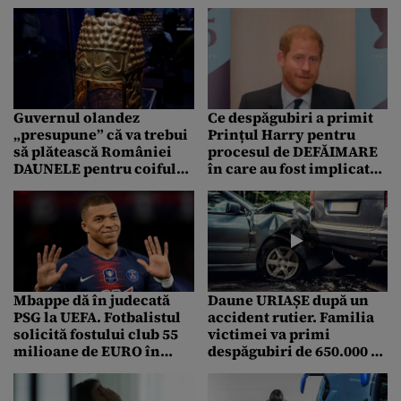
accidente vasculare, în
ravagiile făcute de
timpul unui zbor
furtuni și inundații
Guvernul olandez
Ce despăgubiri a primit
„presupune” că va trebui
Prințul Harry pentru
să plătească României
procesul de DEFĂIMARE
DAUNELE pentru coiful
în care au fost implicate
de la Coțofenești.
mai multe publicații
Artefactele furate, de
britanice
negăsit
Mbappe dă în judecată
Daune URIAȘE după un
PSG la UEFA. Fotbalistul
accident rutier. Familia
solicită fostului club 55
victimei va primi
milioane de EURO în
despăgubiri de 650.000 de
salarii neplătite
euro