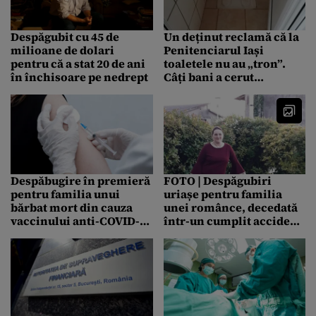
Despăgubit cu 45 de
Un deținut reclamă că la
milioane de dolari
Penitenciarul Iași
pentru că a stat 20 de ani
toaletele nu au „tron”.
în închisoare pe nedrept
Câți bani a cerut
despăgubire: „S-a simțit
dezumanizat și torturat”
Despăbugire în premieră
FOTO | Despăgubiri
pentru familia unui
uriașe pentru familia
bărbat mort din cauza
unei românce, decedată
vaccinului anti-COVID-
într-un cumplit accident
19. Care este suma
rutier în Italia
primită