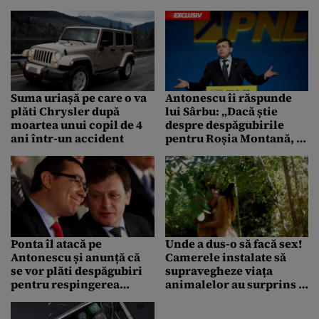
180.000 de euro daune
morale
Suma uriașă pe care o va
Antonescu îi răspunde
plăti Chrysler după
lui Sârbu: „Dacă știe
moartea unui copil de 4
despre despăgubirile
ani într-un accident
pentru Roșia Montană, să
mă lase pe mine în pace
și să informeze opinia
publică”
Ponta îl atacă pe
Unde a dus-o să facă sex!
Antonescu și anunță că
Camerele instalate să
se vor plăti despăgubiri
supravegheze viața
pentru respingerea
animalelor au surprins O
proiectului Roșia
SCENĂ INCREDIBILĂ
Montana: „O să plătim