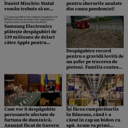
Daniel Mischie: Statul
pentru zborurile anulate
român trebuie să ne
din cauza pandemiei!
despăgubească/ Facem o
acţiune în toată ţara
Samsung Electronics
plătește despăgubiri de
539 milioane de dolari
către Apple pentru
copierea unor
Despăgubire record
caracteristici ale iPhone
pentru o gravidă lovită de
un șofer pe trecerea de
pietoni. Familia contestă
decizia și cere o sumă de
două ori mai mare
Cum vor fi despăgubite
Își făcea cumpărăturile
persoanele afectate de
în Băneasa, când i-a
furtuna de duminică.
căzut în cap un bidon cu
Anunțul făcut de Guvern
apă. Acum va primi