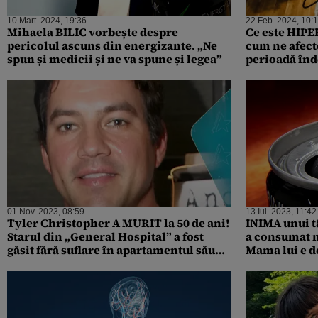
10 Mart. 2024, 19:36
22 Feb. 2024, 10:
Mihaela BILIC vorbește despre
Ce este HIPE
pericolul ascuns din energizante. „Ne
cum ne afect
spun și medicii și ne va spune și legea”
perioadă înd
afecțiunii și
inima
01 Nov. 2023, 08:59
13 Iul. 2023, 11:42
Tyler Christopher A MURIT la 50 de ani!
INIMA unui t
Starul din „General Hospital” a fost
a consumat m
găsit fără suflare în apartamentul său
Mama lui e d
din San Diego