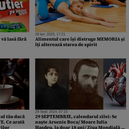
28 Ian. 2025, 17:21
 vă lasă fără
Alimentul care își distruge MEMORIA și
îți alterează starea de spirit
29 Sept. 2024, 07:15
ul tău dacă
29 SEPTEMBRIE, calendarul zilei: Se
E. Ce arată
naște Arsenie Boca/ Moare Iulia
rilor
Hașdeu, la doar 18 ani/ Ziua Mondială a