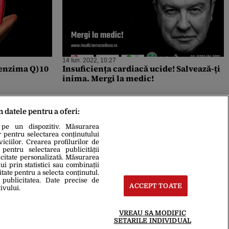
14 Iun. 2022, 10:27
oenzima Q)10
Insuficiența cardiacă ucide! Salvează-ți
inima. Mergi la medic!
m datele pentru a oferi:
 pe un dispozitiv. Măsurarea
r pentru selectarea conținutului
iciilor. Crearea profilurilor de
 pentru selectarea publicității
icitate personalizată. Măsurarea
i prin statistici sau combinații
itate pentru a selecta conținutul.
 publicitatea. Date precise de
ACCEPT TOATE
ivului.
VREAU SA MODIFIC
SETARILE INDIVIDUAL