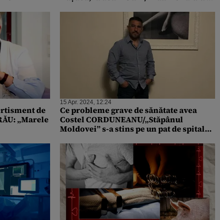
Inimii
15 Apr. 2024, 12:24
ertisment de
Ce probleme grave de sănătate avea
 RĂU: „Marele
Costel CORDUNEANU/„Stăpânul
Moldovei” s-a stins pe un pat de spital
din Târgu Mureș