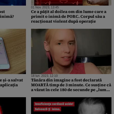
01 Nov. 2023, 13:45
ost
Ce a pățit al doilea om din lume care a
 inimă?
primit o inimă de PORC. Corpul său a
reacționat violent după operație
18 Iun. 2023, 12:10
e și-a salvat
Tânăra din imagine a fost declarată
aplicația
MOARTĂ timp de 3 minute. Ce susține că
a văzut în cele 180 de secunde pe „lumea
cealaltă”