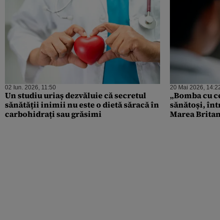
02 Iun. 2026, 11:50
20 Mai 2026, 14:2
Un studiu uriaș dezvăluie că secretul
„Bomba cu cea
sănătății inimii nu este o dietă săracă în
sănătoși, în
carbohidrați sau grăsimi
Marea Britan