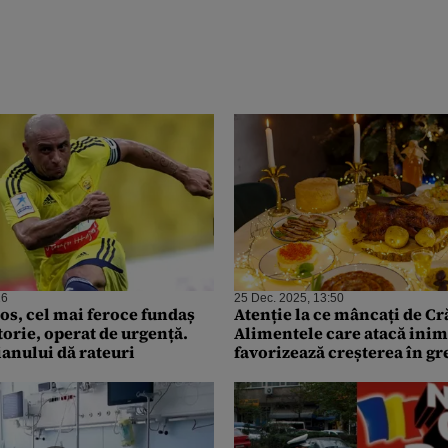
16
25 Dec. 2025, 13:50
os, cel mai feroce fundaș
Atenție la ce mâncați de Cr
torie, operat de urgență.
Alimentele care atacă inim
ianului dă rateuri
favorizează creșterea în gr