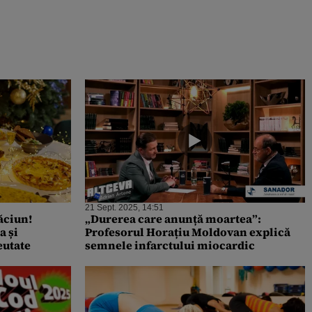
21 Sept. 2025, 14:51
ăciun!
„Durerea care anunță moartea”:
a și
Profesorul Horațiu Moldovan explică
eutate
semnele infarctului miocardic