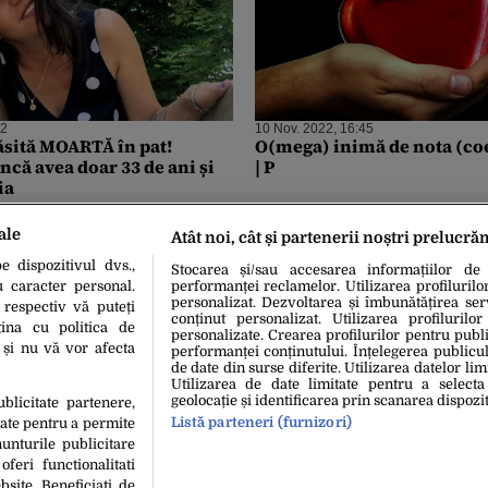
42
10 Nov. 2022, 16:45
găsită MOARTĂ în pat!
O(mega) inimă de nota (c
că avea doar 33 de ani și
| P
ia
ale
Atât noi, cât și partenerii noștri prelucră
 dispozitivul dvs.,
Stocarea și/sau accesarea informațiilor de
u caracter personal.
performanței reclamelor. Utilizarea profilurilo
personalizat. Dezvoltarea și îmbunătățirea serv
 respectiv vă puteți
conținut personalizat. Utilizarea profilurilor
ina cu politica de
personalizate. Crearea profilurilor pentru publ
i și nu vă vor afecta
performanței conținutului. Înțelegerea publiculu
de date din surse diferite. Utilizarea datelor lim
Utilizarea de date limitate pentru a selecta
geolocație și identificarea prin scanarea dispozit
ublicitate partenere,
Listă parteneri (furnizori)
date pentru a permite
unturile publicitare
oferi functionalitati
bsite. Beneficiati de