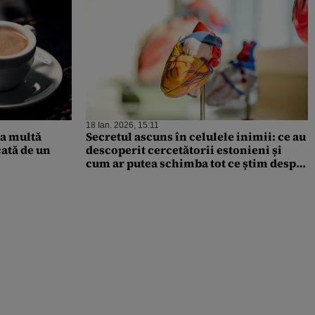
18 Ian. 2026, 15:11
ea multă
Secretul ascuns în celulele inimii: ce au
cată de un
descoperit cercetătorii estonieni și
cum ar putea schimba tot ce știm despre
bolile cardiace