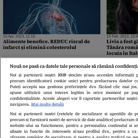
10 Apr. 2023, 11:16
15 Feb. 2023, 10:
Alimente benefice. REDUC riscul de
Livia a fost 
infarct și elimină colesterolul
Tânăra român
locuia în Ital
Nouă ne pasă ca datele tale personale să rămână confidenți
Noi și partenerii noștri
1019
stocăm și/sau accesăm informații pe
precum identificatorii cookie unici pentru prelucrarea datelor c
Puteți accepta sau gestiona preferințele dvs. făcând clic mai jos,
opune utilizării unui interes legitim în orice moment pe pag
confidențialitate. Aceste alegeri vor fi raportate partenerilor noștr
navigarea.
Mai multe detalii
Noi si partenerii nostri (retelele de socializare si agentiile de p
09 Iun. 2022, 12:20
precum si furnizorii nostri de servicii de date analitice) prelucram 
Cum a fost pedepsită o fetiță de cinci ani
website-ului sa functioneze, pentru a personaliza continutul si an
care „nu și-a terminat temele”. Cazul a
afisate in functie de interesele si/sau profilul dvs., pentru a va 
îngrozit opinia publică
aferente retelelor de socializare si pentru a analiza traficul pe we