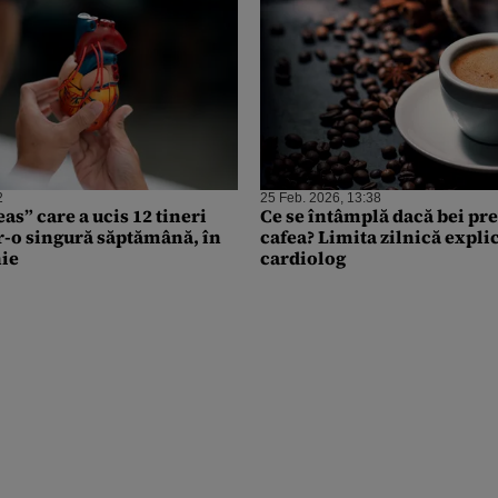
2
25 Feb. 2026, 13:38
s” care a ucis 12 tineri
Ce se întâmplă dacă bei pr
tr-o singură săptămână, în
cafea? Limita zilnică expli
ie
cardiolog