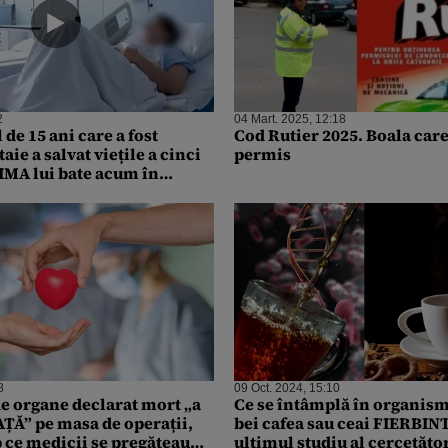
2
04 Mart. 2025, 12:18
de 15 ani care a fost
Cod Rutier 2025. Boala care
aie a salvat viețile a cinci
permis
IMA lui bate acum în
ete de 14 ani
8
09 Oct. 2024, 15:10
e organe declarat mort „a
Ce se întâmplă în organism
AȚĂ” pe masa de operații,
bei cafea sau ceai FIERBINT
p ce medicii se pregăteau
ultimul studiu al cercetăto