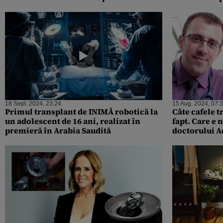
diabetici. Unde o găsești cum cum arată
să-i extragă
18 Sept. 2024, 23:24
15 Aug. 2024, 07:
Primul transplant de INIMĂ robotică la
Câte cafele t
un adolescent de 16 ani, realizat în
fapt. Care e
premieră în Arabia Saudită
doctorului A