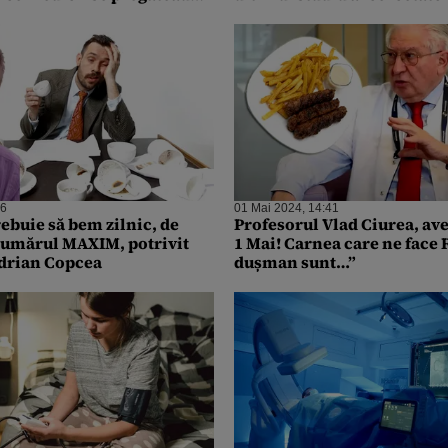
 inima
36
01 Mai 2024, 14:41
rebuie să bem zilnic, de
Profesorul Vlad Ciurea, av
 numărul MAXIM, potrivit
1 Mai! Carnea care ne face
drian Copcea
dușman sunt…”