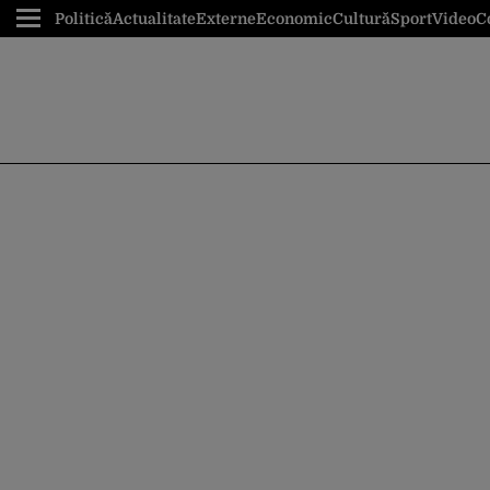
Politică
Actualitate
Externe
Economic
Cultură
Sport
Video
C