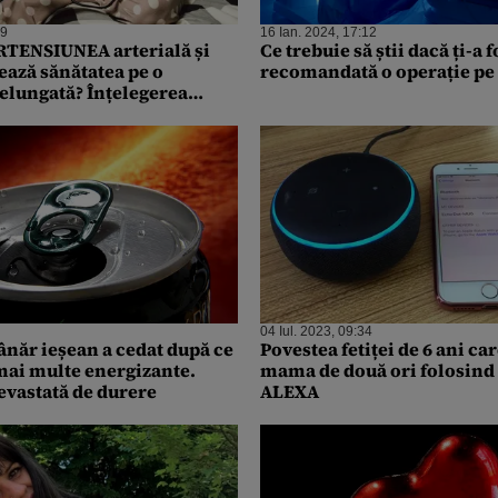
19
16 Ian. 2024, 17:12
RTENSIUNEA arterială și
Ce trebuie să știi dacă ți-a f
ează sănătatea pe o
recomandată o operație pe
elungată? Înțelegerea
 tratamentul ne poate salva
04 Iul. 2023, 09:34
ânăr ieșean a cedat după ce
Povestea fetiței de 6 ani car
ai multe energizante.
mama de două ori folosind 
evastată de durere
ALEXA