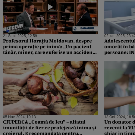
21 Sept. 2025, 12:59
02 Iun. 2025, 23:4
Profesorul Horațiu Moldovan, despre
Adolescentul 
prima operație pe inimă: „Un pacient
omorât în băt
tânăr, miner, care suferise un accident
persoane: IN
în subteran”
corpul unei f
05 Nov. 2024, 10:13
18 Oct. 2024, 18:5
CIUPERCA „Coamă de leu” – aliatul
Un donator d
imunității de fier ce protejează inima și
revenit la VI
creierul. E recomandată pentru
chiar în tim