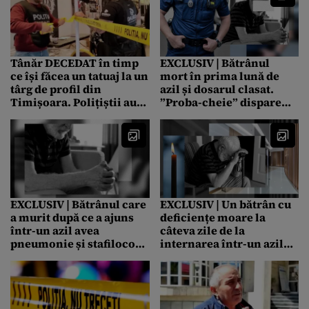
Tânăr DECEDAT în timp
EXCLUSIV | Bătrânul
ce își făcea un tatuaj la un
mort în prima lună de
târg de profil din
azil și dosarul clasat.
Timișoara. Polițiștii au
”Proba-cheie” dispare
deschis un dosar de
într-o inundație, înainte
ucidere din culpă
să înceapă urmărirea
penală (Ep. 3)
EXCLUSIV | Bătrânul care
EXCLUSIV | Un bătrân cu
a murit după ce a ajuns
deficiențe moare la
într-un azil avea
câteva zile de la
pneumonie și stafilococ
internarea într-un azil
auriu, dar căminul voia
din București și cazul
să îl trimită la Psihiatrie
rămâne nelămurit de
(Ep. 2)
zece ani