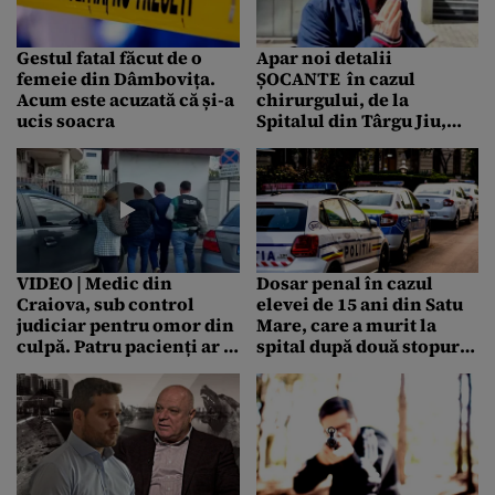
Gestul fatal făcut de o
Apar noi detalii
femeie din Dâmbovița.
ȘOCANTE în cazul
Acum este acuzată că și-a
chirurgului, de la
ucis soacra
Spitalul din Târgu Jiu,
acuzat de ucidere din
culpă. I-ar fi cusut
intestinele unei victime
VIDEO | Medic din
Dosar penal în cazul
Craiova, sub control
elevei de 15 ani din Satu
judiciar pentru omor din
Mare, care a murit la
culpă. Patru pacienți ar fi
spital după două stopuri
murit după biopsii
cardiace
efectuate de acesta |
UPDATE