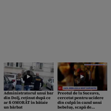
Administratorul unui bar
Preotul de la Suceava,
din Dolj, reținut după ce
cercetat pentru ucidere
ar fi OMORÂT în bătaie
din culpă în cazul unui
un bărbat
bebeluș, scapă de