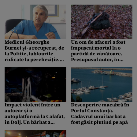
Biblioteca Națională
Medicul Gheorghe
Un om de afaceri a fost
Burnei și-a recuperat, de
împușcat mortal la o
la Poliție, tablourile
partidă de vânătoare.
ridicate la percheziție.
Presupusul autor, în
Medicul a primit înapoi
vârstă de 21 de ani, nu
și o sumă mare de bani
avea permis de armă
Impact violent între un
Descoperire macabră în
autocar și o
Portul Constanța.
autoplatformă la Calafat,
Cadavrul unui bărbat a
în Dolj. Un bărbat a
fost găsit plutind pe apă
murit, iar un altul a ajuns
la spital