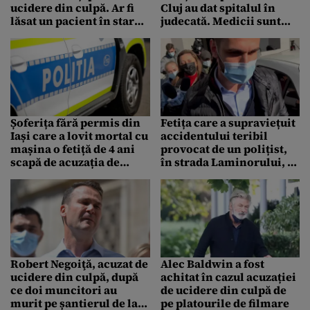
ucidere din culpă. Ar fi
Cluj au dat spitalul în
lăsat un pacient în stare
judecată. Medicii sunt
gravă să aștepte afară, în
acuzați de ucidere din
frig, rezultatul testului
culpă
COVID
Șoferița fără permis din
Fetița care a supraviețuit
Iași care a lovit mortal cu
accidentului teribil
mașina o fetiță de 4 ani
provocat de un polițist,
scapă de acuzația de
în strada Laminorului, a
ucidere din culpă.
primit 100 de zile de
Parchetul a clasat fapta,
îngrijiri medicale
iar femeia va fi judecată
doar pentru conducere
fără permis
Robert Negoiţă, acuzat de
Alec Baldwin a fost
ucidere din culpă, după
achitat în cazul acuzației
ce doi muncitori au
de ucidere din culpă de
murit pe șantierul de la
pe platourile de filmare