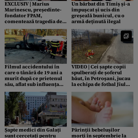
EXCLUSIV | Marius
Un bărbat din Timiș și-a
Marinescu, președinte-
împușcat și ucis din
fondator FPAM,
greșeală bunicul, cu o
comentează tragedia de
armă deținută ilegal
pe Lacul Morii:
”Vinovățiile sunt
împărțite, dar luăm în
calcul o plângere penală
împotriva lui Ciprian
Ciucu, primarul de la
Sectorul 6″
Filmul accidentului în
VIDEO | Cei șapte copii
care o tânără de 19 ani a
spulberați de șoferul
murit după ce prietenul
băut, în Petroșani, jucau
său, aflat sub influența
la echipa de fotbal Jiul
drogurilor, a pierdut
Petroșani. Aceștia se
controlul maşinii. Ce s-a
întorceau de la o
întâmplat, de fapt
petrecere când s-a
petrecut tragedia
Șapte medici din Galați
Părinții bebelușilor
sunt cercetați pentru
morți în septembrie la