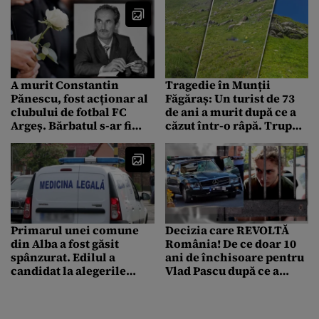
A murit Constantin
Tragedie în Munții
Pănescu, fost acționar al
Făgăraș: Un turist de 73
clubului de fotbal FC
de ani a murit după ce a
Argeș. Bărbatul s-ar fi
căzut într-o râpă. Trupul
electrocutat în propria
bărbatului a fost
curte
recuperat cu elicopterul
Primarul unei comune
Decizia care REVOLTĂ
din Alba a fost găsit
România! De ce doar 10
spânzurat. Edilul a
ani de închisoare pentru
candidat la alegerile
Vlad Pascu după ce a
locale din partea AUR
omorât doi tineri? Când
va putea ieși condiționat