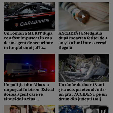
acuzații. Ce au spus
procurorii
Un român a MURIT după
ANCHETĂ la Medgidia
ce a fost împuşcat în cap
după moartea fetiței de 1
de un agent de securitate
an și 10 luni într-o creșă
în timpul unui jaf la
ilegală
Roma
Un polițist din Alba s-a
Un tânăr de doar 18 ani
împușcat în birou. Este al
și-a ucis prietenul, într-
doilea agent care se
un grav ACCIDENT pe un
sinucide în ziua
drum din județul Dolj
alegerilor parlamentare