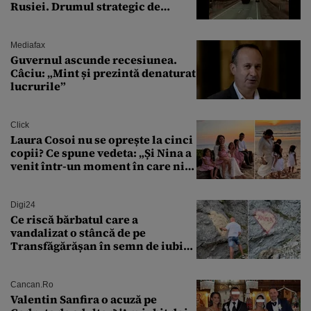
Rusiei. Drumul strategic de
aprovizionare către Crimeea este
controlat complet
Mediafax
Guvernul ascunde recesiunea.
Câciu: „Mint și prezintă denaturat
lucrurile”
Click
Laura Cosoi nu se oprește la cinci
copii? Ce spune vedeta: „Și Nina a
venit într-un moment în care nici
măcar nu mai discutam”
Digi24
Ce riscă bărbatul care a
vandalizat o stâncă de pe
Transfăgărășan în semn de iubire
față de „Anna”
Cancan.ro
Valentin Sanfira o acuză pe