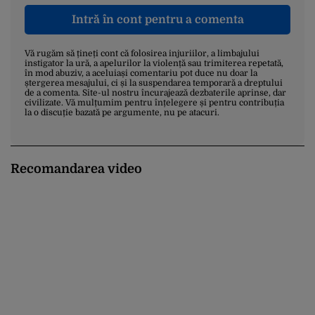
Intră în cont pentru a comenta
Vă rugăm să țineți cont că folosirea injuriilor, a limbajului
instigator la ură, a apelurilor la violență sau trimiterea repetată,
în mod abuziv, a aceluiași comentariu pot duce nu doar la
ștergerea mesajului, ci și la suspendarea temporară a dreptului
de a comenta. Site-ul nostru încurajează dezbaterile aprinse, dar
civilizate. Vă mulțumim pentru înțelegere și pentru contribuția
la o discuție bazată pe argumente, nu pe atacuri.
Recomandarea video