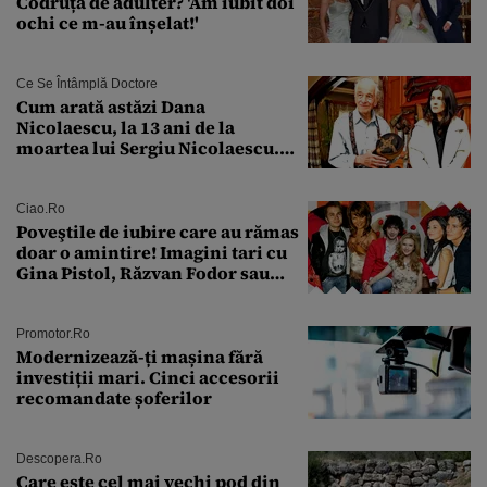
Codruța de adulter? 'Am iubit doi
ochi ce m-au înșelat!'
Ce Se Întâmplă Doctore
Cum arată astăzi Dana
Nicolaescu, la 13 ani de la
moartea lui Sergiu Nicolaescu.
Transformarea care i-a surprins
pe toți
Ciao.ro
Poveştile de iubire care au rămas
doar o amintire! Imagini tari cu
Gina Pistol, Răzvan Fodor sau
Andra Măruţă şi foştii parteneri
Promotor.ro
Modernizează-ți mașina fără
investiții mari. Cinci accesorii
recomandate șoferilor
Descopera.ro
Care este cel mai vechi pod din