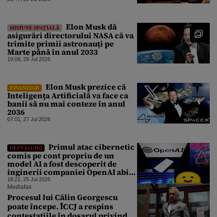
Elon Musk dă
MISIUNE SPAȚIALĂ
asigurări directorului NASA că va
trimite primii astronauți pe
Marte până în anul 2033
19:08, 29 Jul 2026
Elon Musk prezice că
FINANCIAR
Inteligența Artificială va face ca
banii să nu mai conteze în anul
2036
07:01, 27 Jul 2026
Primul atac cibernetic
DEZVĂLUIRI
comis pe cont propriu de un
model AI a fost descoperit de
inginerii companiei OpenAI abia
după o săptămână
18:22, 25 Jul 2026
Mediafax
Procesul lui Călin Georgescu
poate începe. ÎCCJ a respins
contestațiile în dosarul privind