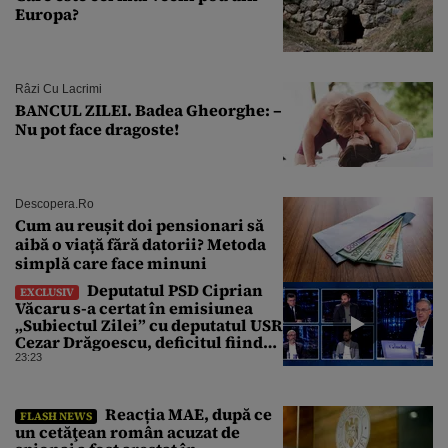
Europa?
Râzi Cu Lacrimi
BANCUL ZILEI. Badea Gheorghe: –
Nu pot face dragoste!
Descopera.ro
Cum au reușit doi pensionari să
aibă o viață fără datorii? Metoda
simplă care face minuni
Deputatul PSD Ciprian
EXCLUSIV
Văcaru s-a certat în emisiunea
„Subiectul Zilei” cu deputatul USR
Cezar Drăgoescu, deficitul fiind
motivul scandalului
23:23
Reacția MAE, după ce
FLASH NEWS
un cetăţean român acuzat de