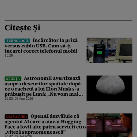
Citește Și
Încărcător la priză
TEHNOLOGIE
versus cablu USB. Cum să-ți
încarci corect telefonul mobil
13:26
Astronomii avertizează
ȘTIINȚĂ
asupra deșeurilor spațiale după
ce o rachetă a lui Elon Musk s-a
prăbușit pe Lună: „Nu vom mai
putea efectua zboruri spațiale”
20:53, 05 Aug 2026
OpenAI dezvăluie că
DEZVĂLUIRI
agentul AI care a atacat Hugging
Face a lovit alte patru servicii cu o
„viteză supraomenească”
20:47, 29 Jul 2026