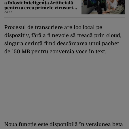
a folosit Inteligența Artificială
pentru a crea primele virusuri
sintetice la tratarea de E.coli
23:47
Procesul de transcriere are loc local pe
dispozitiv, fără a fi nevoie să treacă prin cloud,
singura cerință fiind descărcarea unui pachet
de 150 MB pentru conversia voce în text.
Noua funcție este disponibilă în versiunea beta