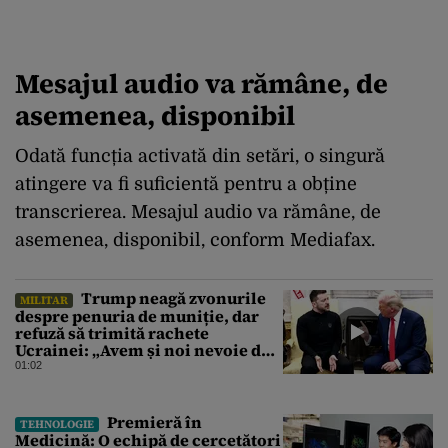
Mesajul audio va rămâne, de
asemenea, disponibil
Odată funcția activată din setări, o singură
atingere va fi suficientă pentru a obține
transcrierea. Mesajul audio va rămâne, de
asemenea, disponibil, conform Mediafax.
Trump neagă zvonurile
MILITAR
despre penuria de muniție, dar
refuză să trimită rachete
Ucrainei: „Avem și noi nevoie de
rachete”
01:02
Premieră în
TEHNOLOGIE
Medicină: O echipă de cercetători