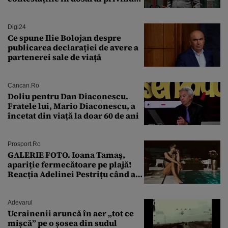
lovitura de stat
Digi24
Ce spune Ilie Bolojan despre
publicarea declarației de avere a
partenerei sale de viață
Cancan.ro
Doliu pentru Dan Diaconescu.
Fratele lui, Mario Diaconescu, a
încetat din viață la doar 60 de ani
Prosport.ro
GALERIE FOTO. Ioana Tamaş,
apariție fermecătoare pe plajă!
Reacția Adelinei Pestrițu când a
văzut-o
Adevarul
Ucrainenii aruncă în aer „tot ce
mișcă” pe o șosea din sudul