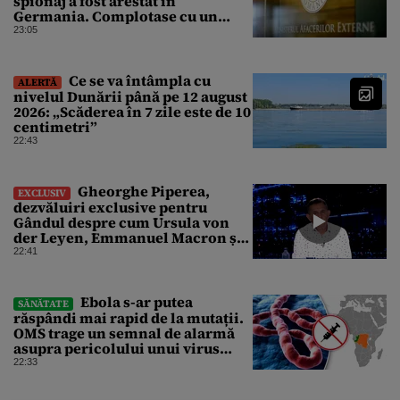
spionaj a fost arestat în
Germania. Complotase cu un
ucrainean ca să asasineze un
23:05
producător de drone
Ce se va întâmpla cu
ALERTĂ
nivelul Dunării până pe 12 august
2026: „Scăderea în 7 zile este de 10
centimetri”
22:43
Gheorghe Piperea,
EXCLUSIV
dezvăluiri exclusive pentru
Gândul despre cum Ursula von
der Leyen, Emmanuel Macron și
Zelenski plănuiesc pe Signal să îl
22:41
pună „la respect” pe Trump
Ebola s-ar putea
SĂNĂTATE
răspândi mai rapid de la mutații.
OMS trage un semnal de alarmă
asupra pericolului unui virus
pentru care nu există vaccin
22:33